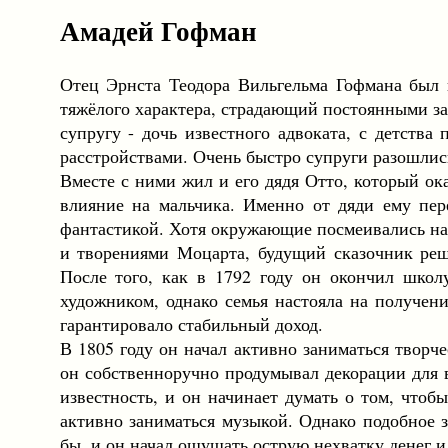
Амадей Гофман
Отец Эрнста Теодора Вильгельма Гофмана был в
тяжёлого характера, страдающий постоянными з
супругу - дочь известного адвоката, с детства
расстройствами. Очень быстро супруги разошлис
Вместе с ними жил и его дядя Отто, который о
влияние на мальчика. Именно от дяди ему пер
фантастикой. Хотя окружающие посмеивались над
и творениями Моцарта, будущий сказочник реш
После того, как в 1792 году он окончил школ
художником, однако семья настояла на получени
гарантировало стабильный доход.
В 1805 году он начал активно заниматься творч
он собственноручно продумывал декорации для 
известность, и он начинает думать о том, чтоб
активно заниматься музыкой. Однако подобное з
бы, и он начал ощущать острую нехватку денег и