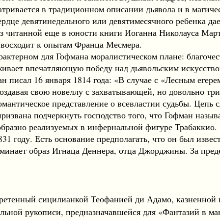
ивается в традиционном описании дьявола и в магичес
рдце девятинедельного или девятимесячного ребенка дае
з читанной еще в юности книги Иоганна Николауса Марти
 восходит к опытам Франца Месмера.
актерном для Гофмана моралистическом плане: благочес
живает впечатляющую победу над дьявольским искусство
 писал 16 января 1814 года: «В случае с «Лесным егерем
создавая свою новеллу с захватывающей, но довольно тр
романтическое представление о всевластии судьбы. Цепь
ризвана подчеркнуть господство того, что Гофман назы
образно реализуемых в инфернальной фигуре Трабаккио.
31 году. Есть основание предполагать, что он был изве
инает образ Игнаца Деннера, отца Джорджины. За предел
ретенный сицилианкой Теофанией ди Адамо, казненной в
ьной рукописи, предназначавшейся для «Фантазий в ма