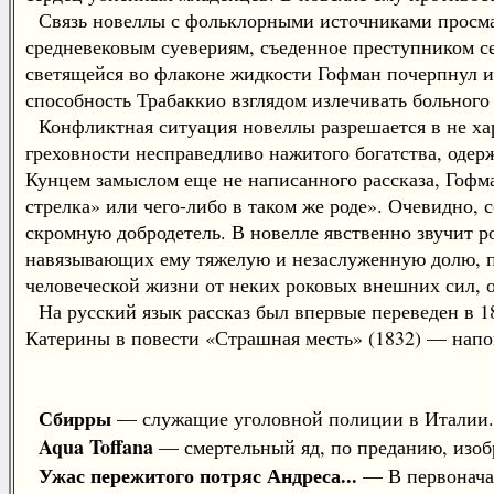
Связь новеллы с фольклорными источниками просматр
средневековым суевериям, съеденное преступником се
светящейся во флаконе жидкости Гофман почерпнул и
способность Трабаккио взглядом излечивать больного
Конфликтная ситуация новеллы разрешается в не хар
греховности несправедливо нажитого богатства, одер
Кунцем замыслом еще не написанного рассказа, Гофман
стрелка» или чего-либо в таком же роде». Очевидно, 
скромную добродетель. В новелле явственно звучит 
навязывающих ему тяжелую и незаслуженную долю, п
человеческой жизни от неких роковых внешних сил, 
На русский язык рассказ был впервые переведен в 18
Катерины в повести «Страшная месть» (1832) — напом
Сбирры
— служащие уголовной полиции в Италии.
Aqua Toffana
— смертельный яд, по преданию, изоб
Ужас пережитого потряс Андреса...
— В первоначал