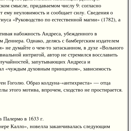
ком смысле, придаваемом числу 9: согласно
т ему неуловимость и сообщает силу. Сведения о
уса «Руководство по естественной магии» (1782), а
тивая набожность Андреса, убежденного в
м Деннера. Однако, делясь с бамбергским издателем
» не думайте о чем-то затасканном, в духе «Вольного
ивиальной интригой, автор не стремился восславить
 случайностей, запутывающих Андреса и
вал «чуждым духовным принципом», зависимость
стен Гоголю. Образ колдуна-«антихриста» — отца
ы этого мотива, впрочем, сходство не простирается.
 Палермо в 1633 г.
нере Калло», новелла заканчивалась следующим