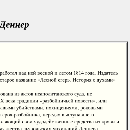
 Деннер
аботал над ней весной и летом 1814 года. Издатель
старое название «Лесной егерь. История с духами»
вана из актов неаполитанского суда, не
IX века традиции «разбойничьей повести», или
овавыми убийствами, похищениями, роковыми
героя-разбойника, нередко выступавшего
овляющий свои чудодейственные средства из крови и
ая жертва дьявольских махинаций Деннера.