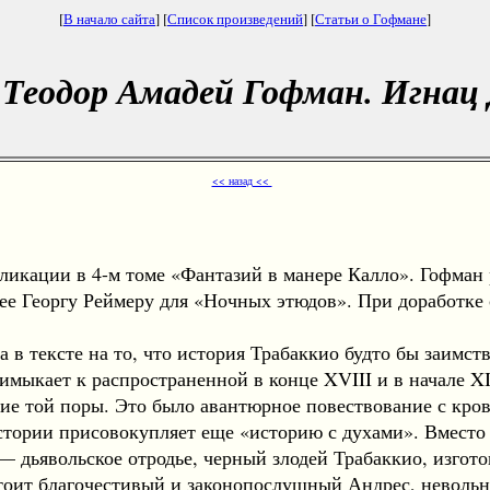
[
В начало сайта
] [
Список произведений
] [
Статьи о Гофмане
]
Теодор Амадей Гофман. Игнац
<< назад <<
икации в 4-м томе «Фантазий в манере Калло». Гофман р
ее Георгу Реймеру для «Ночных этюдов». При доработке 
 тексте на то, что история Трабаккио будто бы заимство
римыкает к распространенной в конце XVIII и в начале X
ние той поры. Это было авантюрное повествование с кр
стории присовокупляет еще «историю с духами». Вместо 
— дьявольское отродье, черный злодей Трабаккио, изгот
тоит благочестивый и законопослушный Андрес, невольн