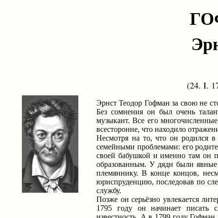
ГО
Эр
(24. I. 
Эрнст Теодор Гофман за свою не ст
Без сомнения он был очень талан
музыкант. Все его многочисленные
всесторонне, что находило отражени
Несмотря на то, что он родился в
семейными проблемами: его родител
своей бабушкой и именно там он п
образованным. У дяди были явные 
племяннику. В конце концов, несм
юриспруденцию, последовав по сле
службу.
Позже он серьёзно увлекается лите
1795 году он начинает писать 
известность. А в 1799 году Гофман