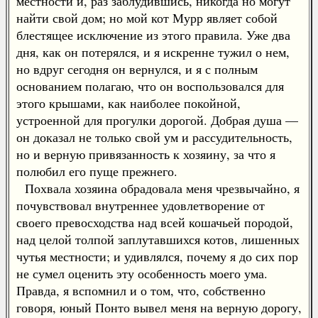
местности и, раз заблудившись, никогда но могут
найти свой дом; но мой кот Мурр являет собой
блестящее исключение из этого правила. Уже два
дня, как он потерялся, и я искренне тужил о нем,
но вдруг сегодня он вернулся, и я с полным
основанием полагаю, что он воспользовался для
этого крышами, как наиболее покойной,
устроенной для прогулки дорогой. Добрая душа —
он доказал не только свой ум и рассудительность,
но и верную привязанность к хозяину, за что я
полюбил его пуще прежнего.
Похвала хозяина обрадовала меня чрезвычайно, я
почувствовал внутреннее удовлетворение от
своего превосходства над всей кошачьей породой,
над целой толпой заплутавшихся котов, лишенных
чутья местности; и удивлялся, почему я до сих пор
не сумел оценить эту особенность моего ума.
Правда, я вспомнил и о том, что, собственно
говоря, юный Понто вывел меня на верную дорогу,