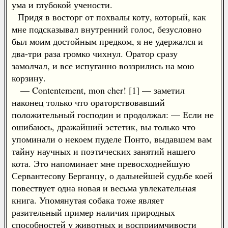
ума и глубокой учености.
Придя в восторг от похвалы коту, который, как
мне подсказывал внутренний голос, безусловно
был моим достойным предком, я не удержался и
два-три раза громко чихнул. Оратор сразу
замолчал, и все испуганно воззрились на мою
корзину.
— Contentement, mon cher! [1] — заметил
наконец только что ораторствовавший
положительный господин и продолжал: — Если не
ошибаюсь, дражайший эстетик, вы только что
упоминали о некоем пуделе Понто, выдавшем вам
тайну научных и поэтических занятий нашего
кота. Это напоминает мне превосходнейшую
Сервантесову Берганцу, о дальнейшей судьбе коей
повествует одна новая и весьма увлекательная
книга. Упомянутая собака тоже являет
разительный пример наличия природных
способностей у животных и восприимчивости