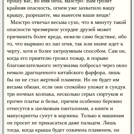
прошу вас, во имя неба, маэстро! Вам грозит
крайняя опасность, огнем уже захватило вашу
крышу, разрешите, мы вынесем ваши вещи!
Маэстро отвечал весьма сухо, что в минуту такой
опасности чрезмерное усердие друзей может
причинить более вреда, нежели само бедствие, ибо
то, что вырвано из лап огня, так или иначе идет к
черту, хотя и более хитроумным способом. Сам он,
когда его приятелю грозил пожар, в порыве
благожелательного энтузиазма побросал через окно
немало драгоценного китайского фарфора, лишь
бы он не стал жертвой пламени. Но он будет им
весьма обязан, если они спокойно уложат в сундук
три ночных колпака, несколько серых сюртуков и
прочее платье и белье, причем особенно бережно
отнесутся к шелковым панталонам, а книги и
манускрипты сунут в корзины. Только к машинам
он просит не прикасаться даже пальцем. Лишь
тогда, когда крыша будет охвачена пламенем, он