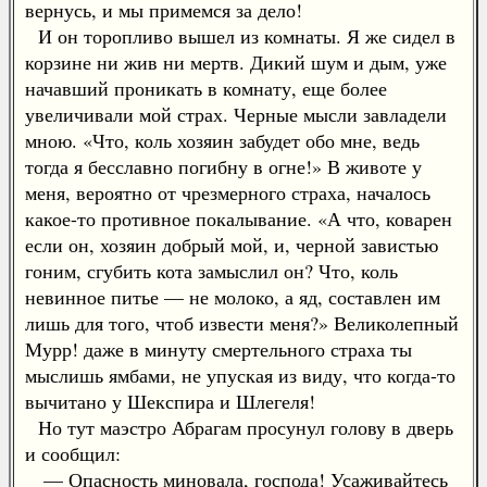
вернусь, и мы примемся за дело!
И он торопливо вышел из комнаты. Я же сидел в
корзине ни жив ни мертв. Дикий шум и дым, уже
начавший проникать в комнату, еще более
увеличивали мой страх. Черные мысли завладели
мною. «Что, коль хозяин забудет обо мне, ведь
тогда я бесславно погибну в огне!» В животе у
меня, вероятно от чрезмерного страха, началось
какое-то противное покалывание. «А что, коварен
если он, хозяин добрый мой, и, черной завистью
гоним, сгубить кота замыслил он? Что, коль
невинное питье — не молоко, а яд, составлен им
лишь для того, чтоб извести меня?» Великолепный
Мурр! даже в минуту смертельного страха ты
мыслишь ямбами, не упуская из виду, что когда-то
вычитано у Шекспира и Шлегеля!
Но тут маэстро Абрагам просунул голову в дверь
и сообщил:
— Опасность миновала, господа! Усаживайтесь