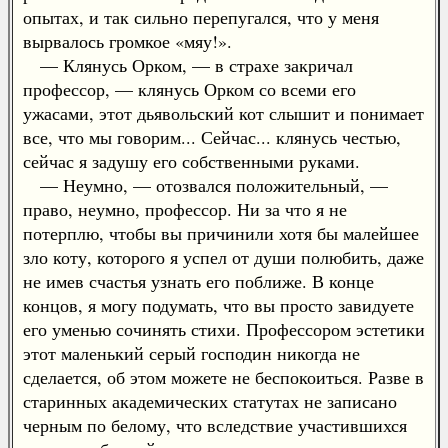
опытах, и так сильно перепугался, что у меня
вырвалось громкое «мяу!».
— Клянусь Орком, — в страхе закричал
профессор, — клянусь Орком со всеми его
ужасами, этот дьявольский кот слышит и понимает
все, что мы говорим... Сейчас... клянусь честью,
сейчас я задушу его собственными руками.
— Неумно, — отозвался положительный, —
право, неумно, профессор. Ни за что я не
потерплю, чтобы вы причинили хотя бы малейшее
зло коту, которого я успел от души полюбить, даже
не имев счастья узнать его поближе. В конце
концов, я могу подумать, что вы просто завидуете
его уменью сочинять стихи. Профессором эстетики
этот маленький серый господин никогда не
сделается, об этом можете не беспокоиться. Разве в
старинных академических статутах не записано
черным по белому, что вследствие участившихся