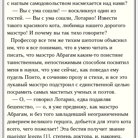
с наглым самодовольством насмехается над нами?
— Вы с ума сошли! — воскликнул один из
гостей. — Вы с ума сошли, Лотарио! Извести
такого красивого кота, любимца нашего дорогого
маэстро! И почему вы так тихо говорите?
Профессор все тем же тихим шепотом объяснил
им, что я все понимаю, что я умею читать и
писать, что маэстро Абрагам каким-то поистине
таинственным, непостижимым способом посвятил
меня в науки, что уже сейчас, как поведал ему
пудель Понто, я сочиняю прозу и стихи, и все это
лукавый маэстро подстроил с единственной целью
посрамить самых маститых ученых и поэтов.
— О, — говорил Лотарио, едва подавляя
бешенство, — о, я уже предвижу, как маэстро
Абрагам, и без того завладевший неограниченным
доверием великого герцога, добьется для этого кота
всего, чего пожелает! Эта бестия получит звание
magister legens [1], степень доктора, и, наконец,