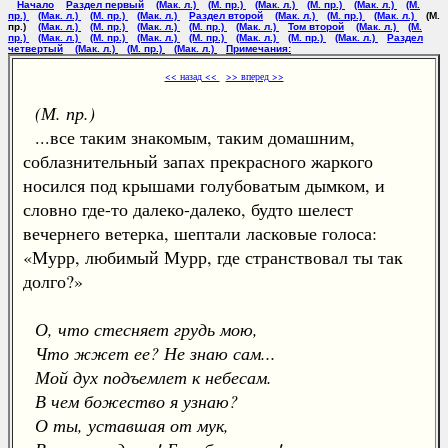
Начало
Раздел первый
(Мак. л.)
(М. пр.)
(Мак. л.)
(М. пр.)
(Мак. л.)
(М.
пр.)
(Мак. л.)
(М. пр.)
(Мак. л.)
Раздел второй
(Мак. л.)
(М. пр.)
(Мак. л.)
(М.
пр.)
(Мак. л.)
(М. пр.)
(Мак. л.)
(М. пр.)
(Мак. л.)
Том второй
(Мак. л.)
(М.
пр.)
(Мак. л.)
(М. пр.)
(Мак. л.)
(М. пр.)
(Мак. л.)
(М. пр.)
(Мак. л.)
Раздел
четвертый
(Мак. л.)
(М. пр.)
(Мак. л.)
Примечания:
<< назад <<
>> вперед >>
(М. пр.)
...все таким знакомым, таким домашним,
соблазнительный запах прекрасного жаркого
носился под крышами голубоватым дымком, и
словно где-то далеко-далеко, будто шелест
вечернего ветерка, шептали ласковые голоса:
«Мурр, любимый Мурр, где странствовал ты так
долго?»
О, что стесняет грудь мою,
Что жжет ее? Не знаю сам...
Мой дух подъемлет к небесам.
В чем божество я узнаю?
О ты, уставшая от мук,