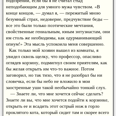
подозрений, если бы я не считал стыд
неподобающим для умного мужа чувством. «В
конце концов, — думал я, — пережитый мною
безумный страх, недоверие, предчувствие беды —
все это были только поэтические мечтания,
свойственные гениальным, юным энтузиастам, они
им столь же необходимы, как одурманивающий
опиум!» Эта мысль успокоила меня совершенно.
Как только мой хозяин вышел из комнаты, я
увидел сквозь щелку, что профессор, опасливо
оглядев корзину, подмигнул своим приятелям, как
бы желая открыть им что-то важное. Потом
заговорил, но так тихо, что я не разобрал бы ни
словечка, если бы небо не вложило в мои
заостренные уши такой необычайно тонкий слух.
— Знаете ли, что мне хочется сейчас сделать?
Знаете ли вы, что мне хочется подойти к корзинке,
открыть ее и всадить этот острый нож в горло
проклятого кота, который сидит там и скорее всего