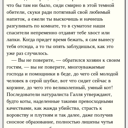
что бы там ни было, сиди смирно в этой темной
обители, скуки ради потягивай свой любимый
напиток, а ежели ты выскочишь и начнешь
разгуливать по комнате, то в суматохе наши
спасители непременно отдавят тебе хвост или
лапки. Когда придет время бежать, я сам вынесу
тебя отсюда, а то ты опять заблудишься, как это
уже раз случилось.
— Вы не поверите, — обратился хозяин к своим
гостям, — вы не поверите, многоуважаемые
господа и помощники в беде, до чего сей молодой
человек в серой шубке, вот что сидит сейчас в
корзине, до чего это великолепный, умный кот!
Последователи натуралиста Галля утверждают,
будто коты, наделенные такими превосходными
качествами, как жажда убийства, страсть к
воровству и плутням и так далее, даже получив
сносное образование, полностью лишены чутья