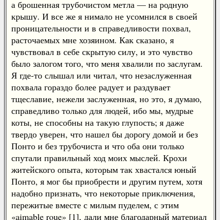
а брошенная трубочистом метла — на родную
крышу. И все же я нимало не усомнился в своей
проницательности и в справедливости похвал,
расточаемых мне хозяином. Как сказано, я
чувствовал в себе скрытую силу, и это чувство
было залогом того, что меня хвалили по заслугам.
Я где-то слышал или читал, что незаслуженная
похвала гораздо более радует и раздувает
тщеславие, нежели заслуженная, но это, я думаю,
справедливо только для людей, ибо мы, мудрые
коты, не способны на такую глупость; я даже
твердо уверен, что нашел бы дорогу домой и без
Понто и без трубочиста и что оба они только
спутали правильный ход моих мыслей. Крохи
житейского опыта, которым так хвастался юный
Понто, я мог бы приобрести и другим путем, хотя
надобно признать, что некоторые приключения,
пережитые вместе с милым пуделем, с этим
«aimable roue» [1], дали мне благодарный материал