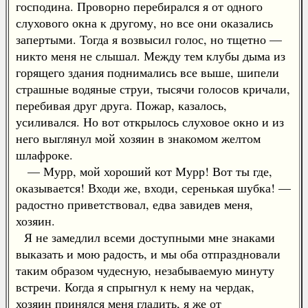
господина. Проворно перебирался я от одного
слухового окна к другому, но все они оказались
запертыми. Тогда я возвысил голос, но тщетно —
никто меня не слышал. Между тем клубы дыма из
горящего здания поднимались все выше, шипели
страшные водяные струи, тысячи голосов кричали,
перебивая друг друга. Пожар, казалось,
усиливался. Но вот открылось слуховое окно и из
него выглянул мой хозяин в знакомом желтом
шлафроке.
— Мурр, мой хороший кот Мурр! Вот ты где,
оказывается! Входи же, входи, серенькая шубка! —
радостно приветствовал, едва завидев меня,
хозяин.
Я не замедлил всеми доступными мне знаками
выказать и мою радость, и мы оба отпраздновали
таким образом чудесную, незабываемую минуту
встречи. Когда я спрыгнул к нему на чердак,
хозяин принялся меня гладить, я же от