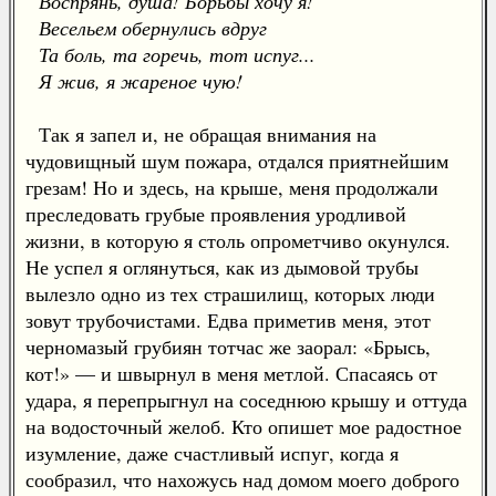
Воспрянь, душа! Борьбы хочу я!
Весельем обернулись вдруг
Та боль, та горечь, тот испуг...
Я жив, я жареное чую!
Так я запел и, не обращая внимания на
чудовищный шум пожара, отдался приятнейшим
грезам! Но и здесь, на крыше, меня продолжали
преследовать грубые проявления уродливой
жизни, в которую я столь опрометчиво окунулся.
Не успел я оглянуться, как из дымовой трубы
вылезло одно из тех страшилищ, которых люди
зовут трубочистами. Едва приметив меня, этот
черномазый грубиян тотчас же заорал: «Брысь,
кот!» — и швырнул в меня метлой. Спасаясь от
удара, я перепрыгнул на соседнюю крышу и оттуда
на водосточный желоб. Кто опишет мое радостное
изумление, даже счастливый испуг, когда я
сообразил, что нахожусь над домом моего доброго