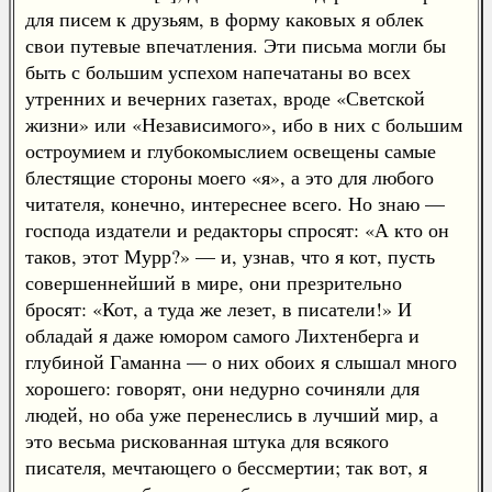
для писем к друзьям, в форму каковых я облек
свои путевые впечатления. Эти письма могли бы
быть с большим успехом напечатаны во всех
утренних и вечерних газетах, вроде «Светской
жизни» или «Независимого», ибо в них с большим
остроумием и глубокомыслием освещены самые
блестящие стороны моего «я», а это для любого
читателя, конечно, интереснее всего. Но знаю —
господа издатели и редакторы спросят: «А кто он
таков, этот Мурр?» — и, узнав, что я кот, пусть
совершеннейший в мире, они презрительно
бросят: «Кот, а туда же лезет, в писатели!» И
обладай я даже юмором самого Лихтенберга и
глубиной Гаманна — о них обоих я слышал много
хорошего: говорят, они недурно сочиняли для
людей, но оба уже перенеслись в лучший мир, а
это весьма рискованная штука для всякого
писателя, мечтающего о бессмертии; так вот, я