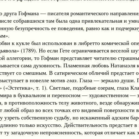
 друга Гофмана — писателя романтического направлени
числе собравшихся там была одна привлекательная и умн
енную безупречность ее поведения, равно как и подчеркн
ым».
и к кукле был использован в либретто комической опер
ьявола» (1789). Но если Гете ограничивается веселой 
ной аллегории, то Гофман представляет читателю страш
зывается сама духовность. Пламенная любовь Натанаэля 
ствует со смешным. В сатирическом обличий предстает 
ыступает в новелле мотив
глаз
. Глаза — зеркало души. 
» («Эстетика», т. 1). Светлые, подобные озерам, глаза 
 мира в буквальном и переносном — художественном — з
а, в противоположность телу животного, везде обнаружив
т любой образ во всех точках его видимой поверхности 
 узреть собственную судьбу, но искаженный адским баро
инно только искусство. Действительность предстает в 
т ту загадочную непроясненность, которая отличает как 