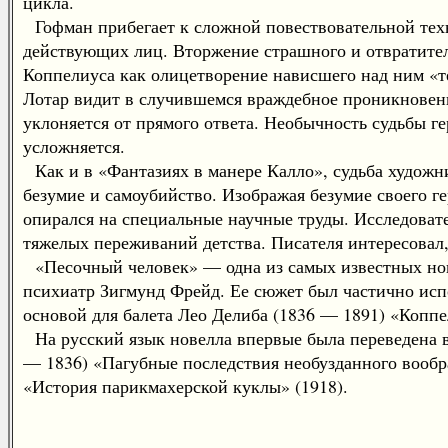
цикла.
Гофман прибегает к сложной повествовательной тех
действующих лиц. Вторжение страшного и отвратител
Коппелиуса как олицетворение нависшего над ним «т
Лотар видит в случившемся враждебное проникновен
уклоняется от прямого ответа. Необычность судьбы 
усложняется.
Как и в «Фантазиях в манере Калло», судьба художни
безумие и самоубийство. Изображая безумие своего ге
опирался на специальные научные труды. Исследовате
тяжелых переживаний детства. Писателя интересовал, 
«Песочный человек» — одна из самых известных нов
психиатр Зигмунд Фрейд. Ее сюжет был частично исп
основой для балета Лео Делиба (1836 — 1891) «Коппел
На русский язык новелла впервые была переведена в
— 1836) «Пагубные последствия необузданного вообр
«История парикмахерской куклы» (1918).