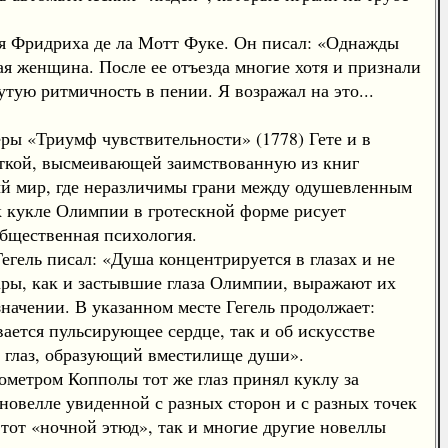
я Фридриха де ла Мотт Фуке. Он писал: «Однажды
ая женщина. После ее отъезда многие хотя и признали
утую ритмичность в пении. Я возражал на это...
ы «Триумф чувствительности» (1778) Гете и в
шуткой, высмеивающей заимствованную из книг
ный мир, где неразличимы грани между одушевленным
к кукле Олимпии в гротескной форме рисует
общественная психология.
Гегель писал: «Душа концентрируется в глазах и не
Клары, как и застывшие глаза Олимпии, выражают их
начении. В указанном месте Гегель продолжает:
ается пульсирующее сердце, так и об искусстве
в глаз, образующий вместилище души».
метром Копполы тот же глаз принял куклу за
новелле увиденной с разных сторон и с разных точек
этот «ночной этюд», так и многие другие новеллы