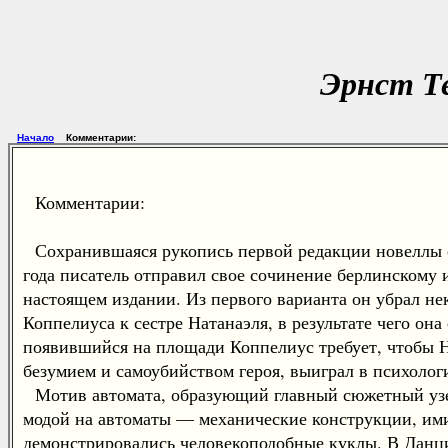
Эрнст Те
Начало
Комментарии:
Комментарии:
Сохранившаяся рукопись первой редакции новеллы сод
года писатель отправил свое сочинение берлинскому 
настоящем издании. Из первого варианта он убрал н
Коппелиуса к сестре Натанаэля, в результате чего он
появившийся на площади Коппелиус требует, чтобы Н
безумием и самоубийством героя, выиграл в психолог
Мотив автомата, образующий главный сюжетный узел 
модой на автоматы — механические конструкции, ими
демонстрировались человекоподобные куклы. В Данци