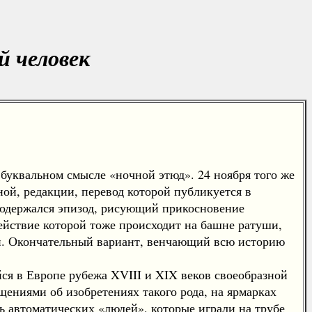
й человек
буквальном смысле «ночной этюд». 24 ноября того же
ной, редакции, перевод которой публикуется в
 содержался эпизод, рисующий прикосновение
 действие которой тоже происходит на башне ратуши,
ей. Окончательный вариант, венчающий всю историю
я в Европе рубежа XVIII и XIX веков своеобразной
ениями об изобретениях такого рода, на ярмарках
 автоматических «людей», которые играли на трубе