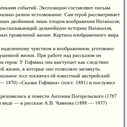
ценками событий. Экспозицию составляют письма
ально разное истолкование. Сам герой рассматривает
очных двойников лишь плодом воображения Натанаэля;
, рассказывающий дальнейшую историю Натанаэля,
нных проявлений жизни. Картина изображенного мира
, наделенному чувством и воображением, уготовано
душевной жизни. При работе над рассказом он
и героя. У Гофмана она выступает как следствие
й жизни, в которые оно позволяло заглянуть.
альное эссе посвятил ей известный австрийский
— 1870) «Сказки Гофмана» (пост. 1881) и послужил
преломились в повести Антония Погорельского (1787
 виде — в рассказе А.В. Чаянова (1888 — 1937)