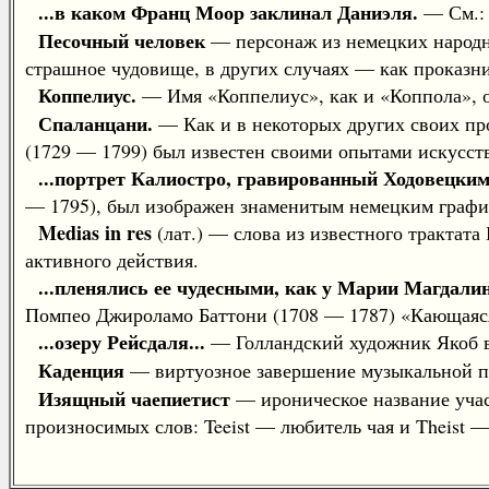
...в каком Франц Моор заклинал Даниэля.
— См.: 
Песочный человек
— персонаж из немецких народны
страшное чудовище, в других случаях — как проказник
Коппелиус.
— Имя «Коппелиус», как и «Коппола», о
Спаланцани.
— Как и в некоторых других своих про
(1729 — 1799) был известен своими опытами искусст
...портрет Калиостро, гравированный Ходовецким
— 1795), был изображен знаменитым немецким график
Medias in res
(лат.) — слова из известного трактата
активного действия.
...пленялись ее чудесными, как у Марии Магдалин
Помпео Джироламо Баттони (1708 — 1787) «Кающаяся 
...озеру Рейсдаля...
— Голландский художник Якоб ва
Каденция
— виртуозное завершение музыкальной п
Изящный чаепиетист
— ироническое название учас
произносимых слов: Teeist — любитель чая и Theist 