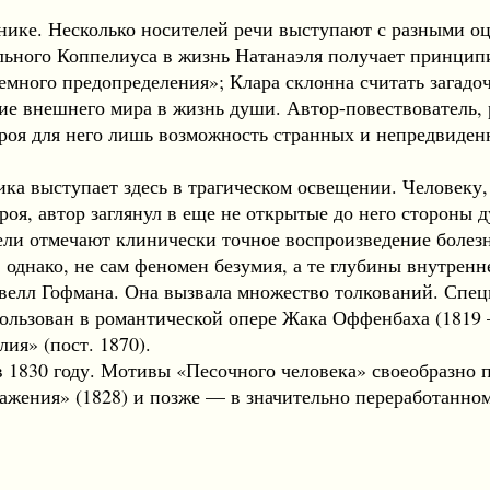
нике. Несколько носителей речи выступают с разными о
ьного Коппелиуса в жизнь Натанаэля получает принципи
емного предопределения»; Клара склонна считать загад
ие внешнего мира в жизнь души. Автор-повествователь
героя для него лишь возможность странных и непредвиде
ка выступает здесь в трагическом освещении. Человеку
роя, автор заглянул в еще не открытые до него стороны 
ли отмечают клинически точное воспроизведение болезн
однако, не сам феномен безумия, а те глубины внутренне
елл Гофмана. Она вызвала множество толкований. Специ
ользован в романтической опере Жака Оффенбаха (1819 
ия» (пост. 1870).
 1830 году. Мотивы «Песочного человека» своеобразно 
ажения» (1828) и позже — в значительно переработанном