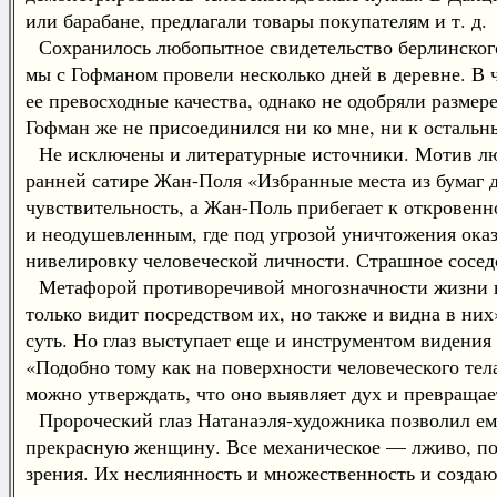
или барабане, предлагали товары покупателям и т. д.
Сохранилось любопытное свидетельство берлинского
мы с Гофманом провели несколько дней в деревне. В 
ее превосходные качества, однако не одобряли размер
Гофман же не присоединился ни ко мне, ни к остальн
Не исключены и литературные источники. Мотив любв
ранней сатире Жан-Поля «Избранные места из бумаг д
чувствительность, а Жан-Поль прибегает к откровен
и неодушевленным, где под угрозой уничтожения ока
нивелировку человеческой личности. Страшное сосед
Метафорой противоречивой многозначности жизни в
только видит посредством их, но также и видна в них
суть. Но глаз выступает еще и инструментом видения
«Подобно тому как на поверхности человеческого тел
можно утверждать, что оно выявляет дух и превращае
Пророческий глаз Натанаэля-художника позволил ему
прекрасную женщину. Все механическое — лживо, подл
зрения. Их неслиянность и множественность и создаю