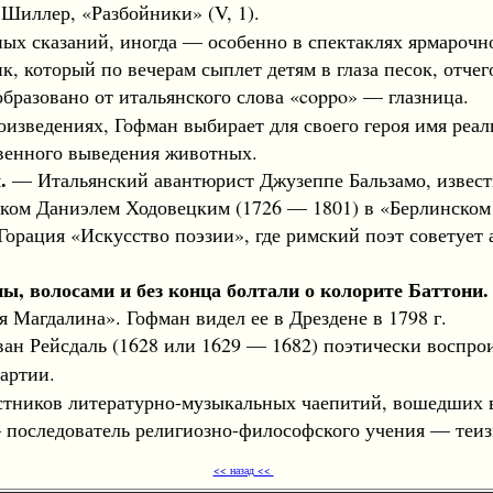
Шиллер, «Разбойники» (V, 1).
х сказаний, иногда — особенно в спектаклях ярмарочн
, который по вечерам сыплет детям в глаза песок, отчего
бразовано от итальянского слова «coppo» — глазница.
изведениях, Гофман выбирает для своего героя имя реал
венного выведения животных.
.
— Итальянский авантюрист Джузеппе Бальзамо, извест
ом Даниэлем Ходовецким (1726 — 1801) в «Берлинском г
 Горация «Искусство поэзии», где римский поэт советует
ы, волосами и без конца болтали о колорите Баттони.
Магдалина». Гофман видел ее в Дрездене в 1798 г.
н Рейсдаль (1628 или 1629 — 1682) поэтически воспро
артии.
тников литературно-музыкальных чаепитий, вошедших в 
— последователь религиозно-философского учения — теиз
<< назад <<