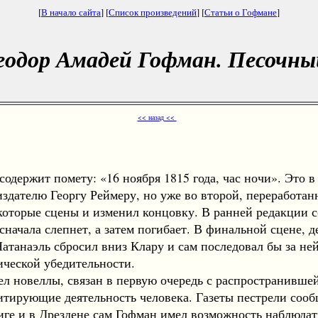
[
В начало сайта
] [
Список произведений
] [
Статьи о Гофмане
]
одор Амадей Гофман. Песочны
<< назад <<
ержит помету: «16 ноября 1815 года, час ночи». Это в 
издателю Георгу Реймеру, но уже во второй, переработан
екоторые сцены и изменил концовку. В ранней редакции
а сначала слепнет, а затем погибает. В финальной сцене,
атанаэль сбросил вниз Клару и сам последовал бы за н
ической убедительности.
новеллы, связан в первую очередь с распространившейс
тирующие деятельность человека. Газеты пестрели сообщ
ге и в Дрездене сам Гофман имел возможность наблюдать