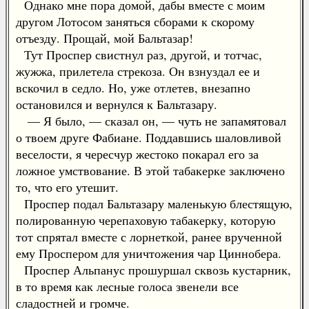
Однако мне пора домой, дабы вместе с моим
другом Лотосом заняться сборами к скорому
отъезду. Прощай, мой Бальтазар!
Тут Проспер свистнул раз, другой, и тотчас,
жужжа, прилетела стрекоза. Он взнуздал ее и
вскочил в седло. Но, уже отлетев, внезапно
остановился и вернулся к Бальтазару.
— Я было, — сказал он, — чуть не запамятовал
о твоем друге Фабиане. Поддавшись шаловливой
веселости, я чересчур жестоко покарал его за
ложное умствование. В этой табакерке заключено
то, что его утешит.
Проспер подал Бальтазару маленькую блестящую,
полированную черепаховую табакерку, которую
тот спрятал вместе с лорнеткой, ранее врученной
ему Проспером для уничтожения чар Циннобера.
Проспер Альпанус прошуршал сквозь кустарник,
в то время как лесные голоса звенели все
сладостней и громче.