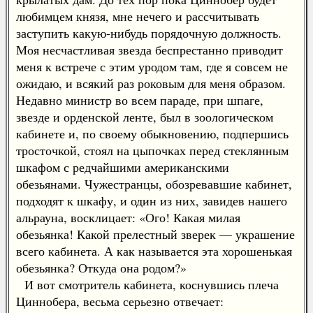
любимцем князя, мне нечего и рассчитывать
заступить какую-нибудь порядочную должность.
Моя несчастливая звезда беспрестанно приводит
меня к встрече с этим уродом там, где я совсем не
ожидаю, и всякий раз роковым для меня образом.
Недавно министр во всем параде, при шпаге,
звезде и орденской ленте, был в зоологическом
кабинете и, по своему обыкновению, подпершись
тросточкой, стоял на цыпочках перед стеклянным
шкафом с редчайшими американскими
обезьянами. Чужестранцы, обозревавшие кабинет,
подходят к шкафу, и один из них, завидев нашего
альрауна, восклицает: «Ого! Какая милая
обезьянка! Какой прелестный зверек — украшение
всего кабинета. А как называется эта хорошенькая
обезьянка? Откуда она родом?»
И вот смотритель кабинета, коснувшись плеча
Циннобера, весьма серьезно отвечает: