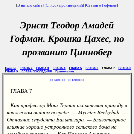
[
В начало сайта
] [
Список произведений
] [
Статьи о Гофмане
]
Эрнст Теодор Амадей
Гофман. Крошка Цахес, по
прозванию Циннобер
Начало
ГЛАВА 2
ГЛАВА 3
ГЛАВА 4
ГЛАВА 5
ГЛАВА 6
ГЛАВА 7
ГЛАВА 8
ГЛАВА 9
ГЛАВА ПОСЛЕДНЯЯ
Примечания:
<< назад <<
>> вперед >>
ГЛАВА 7
Как профессор Мош Терпин испытывал природу в
княжеском винном погребе. — Mycetes Beelzebub. —
Отчаяние студента Бальтазара. — Благотворное
влияние хорошо устроенного сельского дома на
семейное счастье. — Как Проспер Альпанус