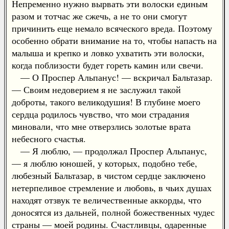
Непременно нужно вырвать эти волоски единым
разом и тотчас же сжечь, а не то они смогут
причинить еще немало всяческого вреда. Поэтому
особенно обрати внимание на то, чтобы напасть на
малыша и крепко и ловко ухватить эти волоски,
когда поблизости будет гореть камин или свечи.
— О Проспер Альпанус! — вскричал Бальтазар.
— Своим недоверием я не заслужил такой
доброты, такого великодушия! В глубине моего
сердца родилось чувство, что мои страдания
миновали, что мне отверзлись золотые врата
небесного счастья.
— Я люблю, — продолжал Проспер Альпанус,
— я люблю юношей, у которых, подобно тебе,
любезный Бальтазар, в чистом сердце заключено
нетерпеливое стремление и любовь, в чьих душах
находят отзвук те величественные аккорды, что
доносятся из дальней, полной божественных чудес
страны — моей родины. Счастливцы, одаренные