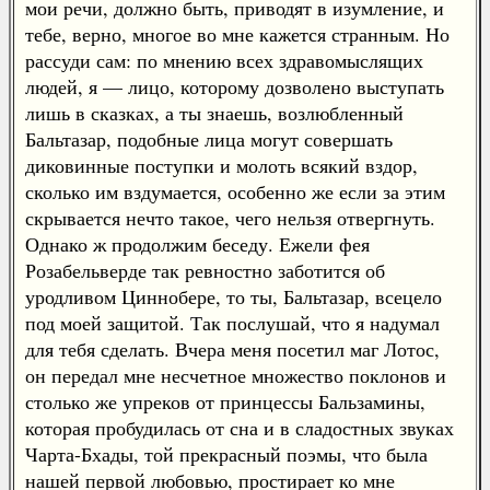
мои речи, должно быть, приводят в изумление, и
тебе, верно, многое во мне кажется странным. Но
рассуди сам: по мнению всех здравомыслящих
людей, я — лицо, которому дозволено выступать
лишь в сказках, а ты знаешь, возлюбленный
Бальтазар, подобные лица могут совершать
диковинные поступки и молоть всякий вздор,
сколько им вздумается, особенно же если за этим
скрывается нечто такое, чего нельзя отвергнуть.
Однако ж продолжим беседу. Ежели фея
Розабельверде так ревностно заботится об
уродливом Циннобере, то ты, Бальтазар, всецело
под моей защитой. Так послушай, что я надумал
для тебя сделать. Вчера меня посетил маг Лотос,
он передал мне несчетное множество поклонов и
столько же упреков от принцессы Бальзамины,
которая пробудилась от сна и в сладостных звуках
Чарта-Бхады, той прекрасный поэмы, что была
нашей первой любовью, простирает ко мне