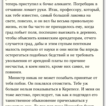
теперь приступил к бочке аликанте. Погребщик в
отчаянии ломает руки. Итак, профессору, который,
как тебе известно, самый большой лакомка на
свете, повезло, и он вел бы весьма привольную
жизнь, если бы часто не приходилось ему, когда
град побьет поля, поспешно выезжать в деревню,
чтобы объяснить княжеским арендаторам, отчего
случается град, дабы и этим глупым пентюхам
малость перепало от науки и они могли бы впредь
остерегаться подобных бедствий и не требовать
увольнения от арендной платы по причине
несчастья, в коем никто, кроме них самих, не
повинен.
Министр никак не может позабыть принятые от
тебя побои. Он поклялся отомстить. Тебе уж
больше нельзя показываться в Керепесе. И меня он
тоже жестоко, преследует, так как я подглядел его
таинственное обыкновение причесываться у
крылатых дам. До тех пор пока Циннобер будет