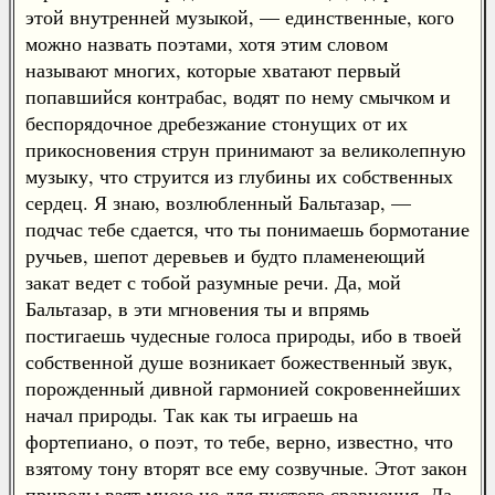
этой внутренней музыкой, — единственные, кого
можно назвать поэтами, хотя этим словом
называют многих, которые хватают первый
попавшийся контрабас, водят по нему смычком и
беспорядочное дребезжание стонущих от их
прикосновения струн принимают за великолепную
музыку, что струится из глубины их собственных
сердец. Я знаю, возлюбленный Бальтазар, —
подчас тебе сдается, что ты понимаешь бормотание
ручьев, шепот деревьев и будто пламенеющий
закат ведет с тобой разумные речи. Да, мой
Бальтазар, в эти мгновения ты и впрямь
постигаешь чудесные голоса природы, ибо в твоей
собственной душе возникает божественный звук,
порожденный дивной гармонией сокровеннейших
начал природы. Так как ты играешь на
фортепиано, о поэт, то тебе, верно, известно, что
взятому тону вторят все ему созвучные. Этот закон
природы взят мною не для пустого сравнения. Да,