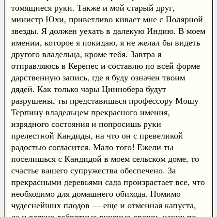
томящиеся руки. Также и мой старый друг,
министр Юхи, приветливо кивает мне с Полярной
звезды. Я должен уехать в далекую Индию. В моем
имении, которое я покидаю, я не желал бы видеть
другого владельца, кроме тебя. Завтра я
отправляюсь в Керепес и составлю по всей форме
дарственную запись, где я буду означен твоим
дядей. Как только чары Циннобера будут
разрушены, ты представишься профессору Мошу
Терпину владельцем прекрасного имения,
изрядного состояния и попросишь руки
прелестной Кандиды, на что он с превеликой
радостью согласится. Мало того! Ежели ты
поселишься с Кандидой в моем сельском доме, то
счастье вашего супружества обеспечено. За
прекрасными деревьями сада произрастает все, что
необходимо для домашнего обихода. Помимо
чудеснейших плодов — еще и отменная капуста,
да и всякие добротные вкусные овощи, каких по