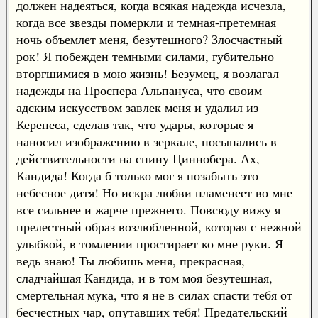
должен надеяться, когда всякая надежда исчезла,
когда все звезды померкли и темная-претемная
ночь объемлет меня, безутешного? Злосчастный
рок! Я побежден темными силами, губительно
вторгшимися в мою жизнь! Безумец, я возлагал
надежды на Проспера Альпануса, что своим
адским искусством завлек меня и удалил из
Керепеса, сделав так, что удары, которые я
наносил изображению в зеркале, посыпались в
действительности на спину Циннобера. Ах,
Кандида! Когда б только мог я позабыть это
небесное дитя! Но искра любви пламенеет во мне
все сильнее и жарче прежнего. Повсюду вижу я
прелестный образ возлюбленной, которая с нежной
улыбкой, в томлении простирает ко мне руки. Я
ведь знаю! Ты любишь меня, прекрасная,
сладчайшая Кандида, и в том моя безутешная,
смертельная мука, что я не в силах спасти тебя от
бесчестных чар, опутавших тебя! Предательский