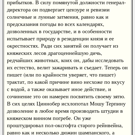
прибытков. В силу помянутой должности генерал-
директора он подвергает цензуре и ревизии
солнечные и лунные затмения, равно как и
предсказания погоды во всех календарях,
дозволенных в государстве, и в особенности
испытывает природу в резиденции князя и ее
окрестностях. Ради сих занятий он получает из
княжеских лесов драгоценнейшую дичь,
редчайших животных, коих он, дабы исследовать
их естество, велит зажаривать и съедает. Теперь он
пишет (или по крайности уверяет, что пишет)
трактат, по какой причине вино несхоже по вкусу
с водой, а также оказывает иное действие, и
сочинение это он намерен посвятить своему зятю.
В сих целях Циннобер исхлопотал Мошу Терпину
дозволение в любое время производить штудии в
княжеском винном погребе. Он уже
проштудировал пол-оксгофта старого рейнвейна,
равно как и несколько дюжин шампанского, а