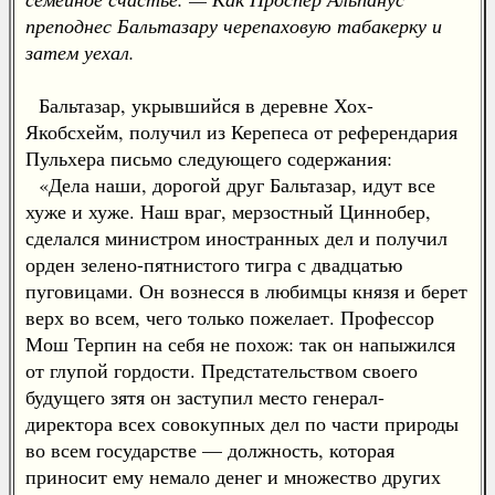
преподнес Бальтазару черепаховую табакерку и
затем уехал.
Бальтазар, укрывшийся в деревне Хох-
Якобсхейм, получил из Керепеса от референдария
Пульхера письмо следующего содержания:
«Дела наши, дорогой друг Бальтазар, идут все
хуже и хуже. Наш враг, мерзостный Циннобер,
сделался министром иностранных дел и получил
орден зелено-пятнистого тигра с двадцатью
пуговицами. Он вознесся в любимцы князя и берет
верх во всем, чего только пожелает. Профессор
Мош Терпин на себя не похож: так он напыжился
от глупой гордости. Предстательством своего
будущего зятя он заступил место генерал-
директора всех совокупных дел по части природы
во всем государстве — должность, которая
приносит ему немало денег и множество других