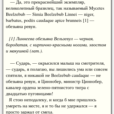
— Да, это прекраснейший экземпляр,
великолепный бразилец, так называемый Mycetes
Beelzebub — Simia Beelzebub Linnei — niger,
barbatus, podiis caudaque apice brunneis [1] —
обезьяна ревун.
[1] Линнеева обезьяна Вельзевул — черная,
бородатая, с кирпично-красными ногами, хвостом
и макушкой (лат.).
— Сударь, — окрысился малыш на смотрителя,
— сударь, я полагаю, вы лишились ума или совсем
спятили, я никакой не Beelzebub caudaque — не
обезьяна ревун, я Циннобер, министр Циннобер,
кавалер ордена зелено-пятнистого тигра с
двадцатью пуговицами!
Я стою неподалеку, и когда б мне пришлось
умереть на месте, я и то бы не удержался — я
просто заржал от смеха.