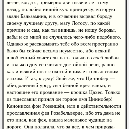
легче, когда я, примерно две тысячи лет тому
назад, полюбил индийскую принцессу, которую
звали Бальзамина, и в отчаянии вырвал бороду
своему лучшему другу, магу Лотосу, по какой
причине и сам, как ты видишь, не ношу бороды,
дабы и со мной не случилось чего-либо подобного.
Однако ж рассказывать тебе обо всем пространно
было бы сейчас весьма неуместно, ибо всякий
влюбленный хочет слышать только о
своей
любви
и только одну ее считает достойной речи, равно
как и всякий поэт с охотой внимает только своим
стихам. Итак, к делу! Знай же, что Циннобер —
обездоленный урод, сын бедной крестьянки, и
настоящее его прозвание — крошка Цахес. Только
из тщеславия принял он гордое имя Циннобер!
Канонисса фон Розеншён, или в действительности
прославленная фея Розабельверде, ибо эта дама не
кто иная, как фея, нашла маленькое чудище на
дороге. Она полагала, что за все, в чем природа-