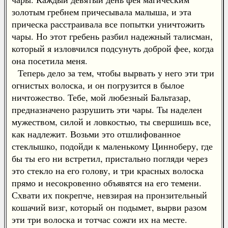
золотым гребнем причесывала малыша, и эта
прическа расстраивала все попытки уничтожить
чары. Но этот гребень разбил надежный талисман,
который я изловчился подсунуть доброй фее, когда
она посетила меня.
Теперь дело за тем, чтобы вырвать у него эти три
огнистых волоска, и он погрузится в былое
ничтожество. Тебе, мой любезный Бальтазар,
предназначено разрушить эти чары. Ты наделен
мужеством, силой и ловкостью, ты свершишь все,
как надлежит. Возьми это отшлифованное
стеклышко, подойди к маленькому Цинноберу, где
бы ты его ни встретил, пристально погляди через
это стекло на его голову, и три красных волоска
прямо и несокровенно объявятся на его темени.
Схвати их покрепче, невзирая на пронзительный
кошачий визг, который он подымет, вырви разом
эти три волоска и тотчас сожги их на месте.