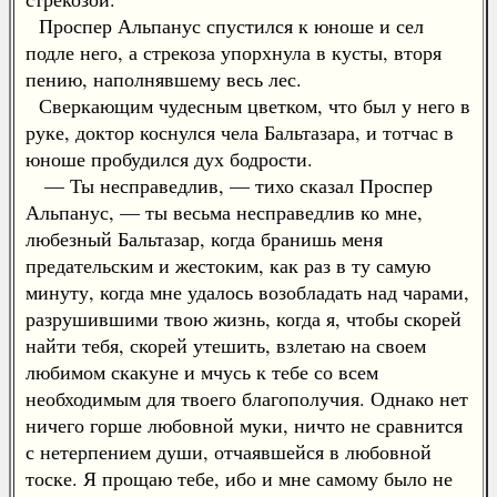
Проспер Альпанус спустился к юноше и сел
подле него, а стрекоза упорхнула в кусты, вторя
пению, наполнявшему весь лес.
Сверкающим чудесным цветком, что был у него в
руке, доктор коснулся чела Бальтазара, и тотчас в
юноше пробудился дух бодрости.
— Ты несправедлив, — тихо сказал Проспер
Альпанус, — ты весьма несправедлив ко мне,
любезный Бальтазар, когда бранишь меня
предательским и жестоким, как раз в ту самую
минуту, когда мне удалось возобладать над чарами,
разрушившими твою жизнь, когда я, чтобы скорей
найти тебя, скорей утешить, взлетаю на своем
любимом скакуне и мчусь к тебе со всем
необходимым для твоего благополучия. Однако нет
ничего горше любовной муки, ничто не сравнится
с нетерпением души, отчаявшейся в любовной
тоске. Я прощаю тебе, ибо и мне самому было не