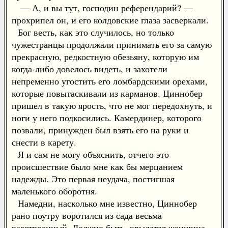
— А, и вы тут, господин референдарий? —
прохрипел он, и его колдовские глаза засверкали.
Бог весть, как это случилось, но только
чужестранцы продолжали принимать его за самую
прекрасную, редкостную обезьяну, которую им
когда-либо довелось видеть, и захотели
непременно угостить его ломбардскими орехами,
которые повытаскивали из карманов. Циннобер
пришел в такую ярость, что не мог передохнуть, и
ноги у него подкосились. Камердинер, которого
позвали, принужден был взять его на руки и
снести в карету.
Я и сам не могу объяснить, отчего это
происшествие было мне как бы мерцанием
надежды. Это первая неудача, постигшая
маленького оборотня.
Намедни, насколько мне известно, Циннобер
рано поутру воротился из сада весьма
расстроенный. Должно быть, крылатая женщина