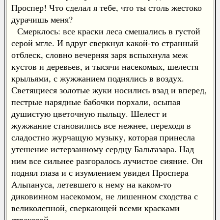
Проспер! Что сделал я тебе, что ты столь жестоко
дурачишь меня?
Смерклось: все краски леса смешались в густой
серой мгле. И вдруг сверкнул какой-то странный
отблеск, словно вечерняя заря вспыхнула меж
кустов и деревьев, и тысячи насекомых, шелестя
крыльями, с жужжанием поднялись в воздух.
Светящиеся золотые жуки носились взад и вперед,
пестрые нарядные бабочки порхали, осыпая
душистую цветочную пыльцу. Шелест и
жужжание становились все нежнее, переходя в
сладостно журчащую музыку, которая принесла
утешение истерзанному сердцу Бальтазара. Над
ним все сильнее разгоралось лучистое сияние. Он
поднял глаза и с изумлением увидел Проспера
Альпануса, летевшего к нему на каком-то
диковинном насекомом, не лишенном сходства с
великолепной, сверкающей всеми красками
стрекозой.