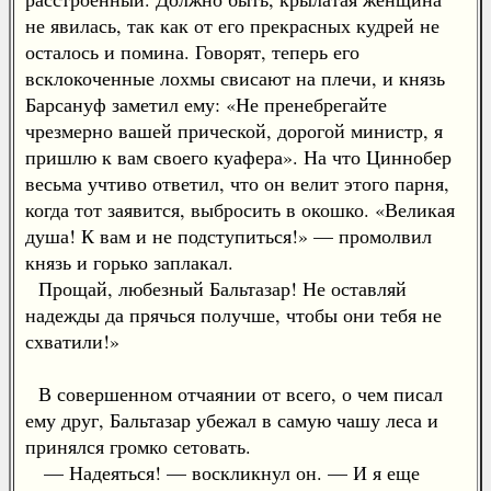
не явилась, так как от его прекрасных кудрей не
осталось и помина. Говорят, теперь его
всклокоченные лохмы свисают на плечи, и князь
Барсануф заметил ему: «Не пренебрегайте
чрезмерно вашей прической, дорогой министр, я
пришлю к вам своего куафера». На что Циннобер
весьма учтиво ответил, что он велит этого парня,
когда тот заявится, выбросить в окошко. «Великая
душа! К вам и не подступиться!» — промолвил
князь и горько заплакал.
Прощай, любезный Бальтазар! Не оставляй
надежды да прячься получше, чтобы они тебя не
схватили!»
В совершенном отчаянии от всего, о чем писал
ему друг, Бальтазар убежал в самую чашу леса и
принялся громко сетовать.
— Надеяться! — воскликнул он. — И я еще