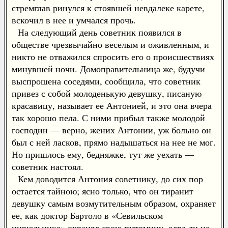
стремглав ринулся к стоявшей невдалеке карете,
вскочил в нее и умчался прочь.
На следующий день советник появился в
обществе чрезвычайно веселым и оживленным, и
никто не отважился спросить его о происшествиях
минувшей ночи. Домоправительница же, будучи
выспрошена соседями, сообщила, что советник
привез с собой молоденькую девушку, писаную
красавицу, называет ее Антонией, и это она вчера
так хорошо пела. С ними прибыл также молодой
господин — верно, жених Антонии, уж больно он
был с ней ласков, прямо надышаться на нее не мог.
Но пришлось ему, бедняжке, тут же уехать —
советник настоял.
Кем доводится Антония советнику, до сих пор
остается тайною; ясно только, что он тиранит
девушку самым возмутительным образом, охраняет
ее, как доктор Бартоло в «Севильском
цирюльнике» охранял свою питомицу, едва ли не