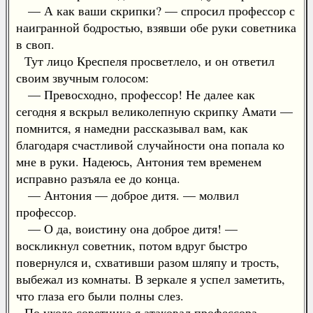
— А как ваши скрипки? — спросил профессор с
наигранной бодростью, взявши обе руки советника
в своп.
Тут лицо Креспеля просветлело, и он ответил
своим звучным голосом:
— Превосходно, профессор! Не далее как
сегодня я вскрыл великолепную скрипку Амати —
помнится, я намедни рассказывал вам, как
благодаря счастливой случайности она попала ко
мне в руки. Надеюсь, Антония тем временем
исправно разъяла ее до конца.
— Антония — доброе дитя. — молвил
профессор.
— О да, воистину она доброе дитя! —
воскликнул советник, потом вдруг быстро
повернулся и, схвативши разом шляпу и трость,
выбежал из комнаты. В зеркале я успел заметить,
что глаза его были полны слез.
По уходе советника я атаковал профессора