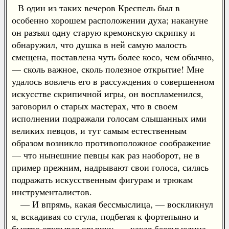
В один из таких вечеров Креспель был в
особенно хорошем расположении духа; накануне
он разъял одну старую кремонскую скрипку и
обнаружил, что душка в ней самую малость
смещена, поставлена чуть более косо, чем обычно,
— сколь важное, сколь полезное открытие! Мне
удалось вовлечь его в рассуждения о совершенном
искусстве скрипичной игры, он воспламенился,
заговорил о старых мастерах, что в своем
исполнении подражали голосам слышанных ими
великих певцов, и тут самым естественным
образом возникло противоположное соображение
— что нынешние певцы как раз наоборот, не в
пример прежним, надрывают свои голоса, силясь
подражать искусственным фигурам и трюкам
инструменталистов.
— И впрямь, какая бессмыслица, — воскликнул
я, вскадивая со стула, подбегая к фортепьяно и
быстро открывая крышку, — какая бессмыслица