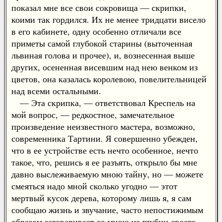
показал мне все свои сокровища — скрипки,
коими так гордился. Их не менее тридцати висело
в его кабинете, одну особенно отличали все
приметы самой глубокой старины (выточенная
львиная голова и прочее), и, вознесенная выше
других, осененная висевшим над нею венком из
цветов, она казалась королевою, повелительницей
над всеми остальными.
— Эта скрипка, — ответствовал Креспель на
мой вопрос, — редкостное, замечательное
произведение неизвестного мастера, возможно,
современника Тартини. Я совершенно убежден,
что в ее устройстве есть нечто особенное, нечто
такое, что, решись я ее разъять, открыло бы мне
давно выслеживаемую мною тайну, но — можете
смеяться надо мной сколько угодно — этот
мертвый кусок дерева, которому лишь я, я сам
сообщаю жизнь и звучание, часто непостижимым
образом заговаривает со мною из глубин своего