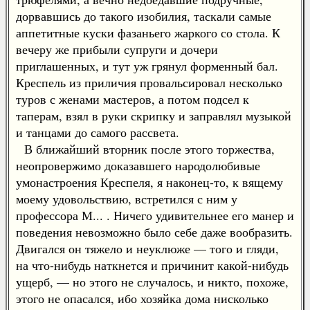
дорвавшись до такого изобилия, таскали самые
аппетитные куски фазаньего жаркого со стола. К
вечеру же прибыли супруги и дочери
приглашенных, и тут уж грянул форменный бал.
Креспель из приличия провальсировал несколько
туров с женами мастеров, а потом подсел к
таперам, взял в руки скрипку и заправлял музыкой
и танцами до самого рассвета.
В ближайший вторник после этого торжества,
неопровержимо доказавшего народолюбивые
умонастроения Креспеля, я наконец-то, к вящему
моему удовольствию, встретился с ним у
профессора М... . Ничего удивительнее его манер и
поведения невозможно было себе даже вообразить.
Двигался он тяжело и неуклюже — того и гляди,
на что-нибудь наткнется и причинит какой-нибудь
ущерб, — но этого не случалось, и никто, похоже,
этого не опасался, ибо хозяйка дома нисколько