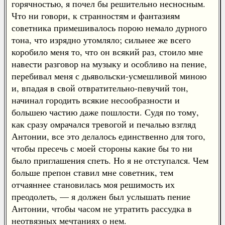
горячностью, я почел бы решительно несносным.
Что ни говори, к странностям и фантазиям
советника примешивалось порою немало дурного
тона, что изрядно утомляло; сильнее же всего
коробило меня то, что он всякий раз, стоило мне
навести разговор на музыку и особливо на пение,
перебивал меня с дьявольски-усмешливой миною
и, впадая в свой отвратительно-певучий тон,
начинал городить всякие несообразности и
большею частию даже пошлости. Судя по тому,
как сразу омрачался тревогой и печалью взгляд
Антонии, все это делалось единственно для того,
чтобы пресечь с моей стороны какие бы то ни
было приглашения спеть. Но я не отступался. Чем
больше препон ставил мне советник, тем
отчаяннее становилась моя решимость их
преодолеть, — я должен был услышать пение
Антонии, чтобы часом не утратить рассудка в
неотвязных мечтаниях о нем.