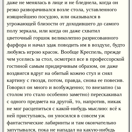
даже не менялась в лице и не бледнела, когда он
резко разворачивался возле стола, уставленного
изящнейшею посудою, или оказывался в
угрожающей близости от доходившего до самого
полу зеркала, или когда он даже схватил
цветочный горшок великолепно разрисованного
фарфора и начал эдак поводить им в воздухе, будто
любуясь игрою красок. Вообще Креспель, прежде
чем уселись за стол, осмотрел все в профессорской
гостиной самым придирчивым образом, он даже
воздвигся вдруг на обитый кожею стул и снял
картину с гвоздя, потом, правда, снова ее повесив.
Говорил он много и возбужденно; то внезапно (за
столом это стало особенно заметно) перескакивал
с одного предмета на другой, то, напротив, никак
не мог расцепиться с какой-нибудь мыслию: всё к
ней приступаясь, он уносился в совсем уж
фантастические лабиринты и там окончательно
запутывался, пока не нападал на какую-нибудь