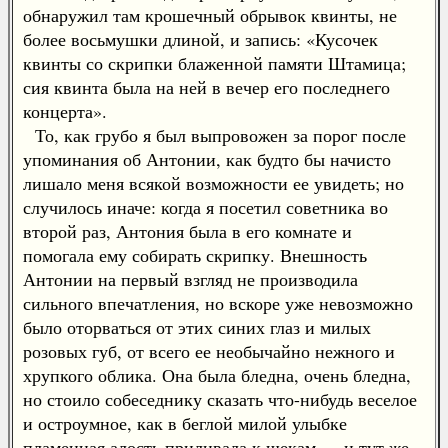
обнаружил там крошечный обрывок квинты, не
более восьмушки длиной, и запись: «Кусочек
квинты со скрипки блаженной памяти Штамица;
сия квинта была на ней в вечер его последнего
концерта».
То, как грубо я был выпровожен за порог после
упоминания об Антонии, как будто бы начисто
лишало меня всякой возможности ее увидеть; но
случилось иначе: когда я посетил советника во
второй раз, Антония была в его комнате и
помогала ему собирать скрипку. Внешность
Антонии на первый взгляд не производила
сильного впечатления, но вскоре уже невозможно
было оторваться от этих синих глаз и милых
розовых губ, от всего ее необычайно нежного и
хрупкого облика. Она была бледна, очень бледна,
но стоило собеседнику сказать что-нибудь веселое
и остроумное, как в беглой милой улыбке
пламенная алость приливала к щекам — и тут же