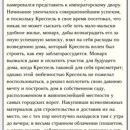
намеревался представить к императорскому двору.
Начинание увенчалось совершеннейшим успехом,
и поскольку Креспель в свое время посетовал, что
никак не может сыскать себе хоть мало-мальски
удобное жилье, монарх, дабы вознаградить его за
оную успешную записку, взял на себя расходы по
возведению дома, который Креспель волен был
строить, как ему заблагорассудится. Монарх
вызвался даже и оплатить участок для будущего
дома, когда Креспель таковой для себя присмотрит;
однако этой любезностью Креспель не пожелал
воспользоваться, а решил воплотить свою давнюю
мечту и построить дом в собственном саду,
расположенном в живописнейшей местности у
самых городских ворот. Накупивши всевозможных
материалов для строительства и доставив их на
место, он с тех пор неотлучно находился там с утра
до вечера; в весьма странном облачении (пошитом,
к слову сказать, собственноручно в согласии с ему