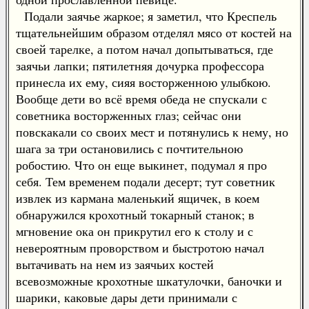
Подали заячье жаркое; я заметил, что Креспель
тщательнейшим образом отделял мясо от костей на
своей тарелке, а потом начал допытываться, где
заячьи лапки; пятилетняя дочурка профессора
принесла их ему, сияя восторженною улыбкою.
Вообще дети во всё время обеда не спускали с
советника восторженных глаз; сейчас они
повскакали со своих мест и потянулись к нему, но
шага за три остановились с почтительною
робостию. Что он еще выкинет, подумал я про
себя. Тем временем подали десерт; тут советник
извлек из кармана маленький ящичек, в коем
обнаружился крохотный токарный станок; в
мгновение ока он прикрутил его к столу и с
невероятным проворством и быстротою начал
вытачивать на нем из заячьих костей
всевозможные крохотные шкатулочки, баночки и
шарики, каковые дары дети принимали с