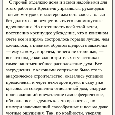
С прочей отделкою дома и всеми надобными для
этого работами Креспель управлялся, руководясь
той же методою, и мастеровым оставалось только
без долгих слов осуществлять его сиюминутные
вдохновения. Но потешность всей этой затеи,
постепенно крепнущее убеждение, что в конечном
счете все и впрямь состроилось гораздо лучше, чем
ожидалось, а главным образом щедрость заказчика
— ему самому, впрочем, ничего не стоившая, —
все это поддерживало в зрителях и участниках
самое наиотменнейшее расположение духа. Все
затруднения, с каковыми сопряжено было столь
анархическое строительство, оказались успешно
преодолены, и через некоторое время в саду уже
красовался совершенно отделанный дом, снаружи
производивший впечатление самое феерическое,
ибо окна все гляделись как-то вразнотык, но
изнутри навеивавший своеобразные и весьма даже
уютные ощущения. Так, по крайности, уверяли