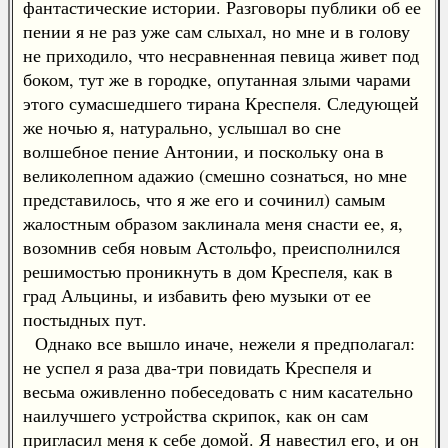
фантастические истории. Разговоры публики об ее
пении я не раз уже сам слыхал, но мне и в голову
не приходило, что несравненная певица живет под
боком, тут же в городке, опутанная злыми чарами
этого сумасшедшего тирана Креспеля. Следующей
же ночью я, натурально, услышал во сне
волшебное пение Антонии, и поскольку она в
великолепном адажио (смешно сознаться, но мне
представилось, что я же его и сочинил) самым
жалостным образом заклинала меня снасти ее, я,
возомнив себя новым Астольфо, преисполнился
решимостью проникнуть в дом Креспеля, как в
град Альцины, и избавить фею музыки от ее
постыдных пут.
Однако все вышло иначе, нежели я предполагал:
не успел я раза два-три повидать Креспеля и
весьма оживленно побеседовать с ним касательно
наилучшего устройства скрипок, как он сам
пригласил меня к себе домой. Я навестил его, и он