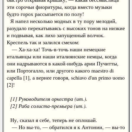
эти сорочьи фиоритуры, когда вместо музыки
будто горох рассыпается по полу!
Я напел несколько модных в ту пору мелодий,
разудало перекатываясь с высоких тонов на низкие
и подвывая, как лихо запущенный волчок.
Креспель так и залился смехом:
— Ха-ха-ха! Точь-в-точь наши немецкие
итальянцы или наши италиянские немцы, когда
они надрываются в какой-нибудь арии Пучитты,
или Портогалло, или другого какого maestro di
capella [1], а вернее говоря, schiavo d'un primo uomo
[2]!
[1] Руководителя оркестра (ит.).
[2] Раба солиста-премьера (ит.).
Ну, сказал я себе, теперь не оплошай.
— Но вы-то, — обратился я к Антонии, — вы-то