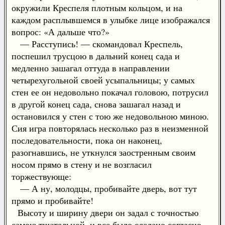
окружили Креспеля плотным кольцом, и на
каждом расплывшемся в улыбке лице изображался
вопрос: «А дальше что?»
— Расступись! — скомандовал Креспель,
поспешил трусцою в дальний конец сада и
медленно зашагал оттуда в направлении
четырехугольной своей усыпальницы; у самых
стен ее он недовольно покачал головою, потрусил
в другой конец сада, снова зашагал назад и
остановился у стен с тою же недовольною миною.
Сия игра повторялась несколько раз в неизменной
последовательности, пока он наконец,
разогнавшись, не уткнулся заостренным своим
носом прямо в стену и не возгласил
торжествующе:
— А ну, молодцы, пробивайте дверь, вот тут
прямо и пробивайте!
Высоту и ширину двери он задал с точностью
самою тщательной, и все было сделано согласно