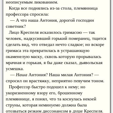
неописуемым ликованием.
Когда все поднялись из-за стола, племянница
профессора спросила:
— А что наша Антония, дорогой господин
советник?
Лицо Креспеля исказилось гримасою — так
человек, надкусивший горький померанец, тщится
сделать вид, что отведал нечто сладкое; но вскоре
гримаса эта превратилась в устрашающую
окаменелую маску, сквозь которую прорывалась
мрачная и горькая, я бы даже сказал, дьявольская
усмешка.
—
Наша
Антония? Наша милая Антония? —
спросил он врастяжку, неприятно певучим тоном.
Профессор быстро подошел к нему; но
укоризненному взору его, брошенному
племяннице, я понял, что та коснулась некоей
струны, которая неминуемо должна была
отозваться резким диссонансом в душе Креспеля.