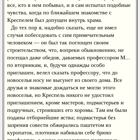
все, кто в нем побывал, и я сам испытал подобные
чувства, когда по ближайшем знакомстве с
Креспелем был допущен внутрь храма.
До тех пор я, надобно сказать, еще не имел
случая побеседовать с сим примечательным
человеком — он был так поглощен своим
строительством, что, вопреки обыкновению, не
посещал даже обедов, даваемых профессором М...
по вторникам, и, будучи однажды особо
приглашен, велел сказать профессору, что до
новоселья носу не высунет из своего дома. Все
друзья и знакомые дождаться не могли этого
новоселья, но Креспель никого не удостоил
приглашением, кроме мастеров, подмастерьев и
подручных, строивших его хоромы. Там им были
поданы отборнейшие яства; подмастерья без
зазрения совести обжирались паштетом из
куропаток, плотники набивали себе брюхо
трюфелями, а вечно недоедавшие подручные,