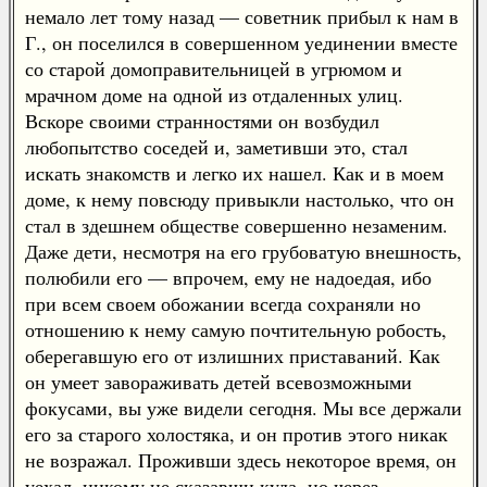
немало лет тому назад — советник прибыл к нам в
Г., он поселился в совершенном уединении вместе
со старой домоправительницей в угрюмом и
мрачном доме на одной из отдаленных улиц.
Вскоре своими странностями он возбудил
любопытство соседей и, заметивши это, стал
искать знакомств и легко их нашел. Как и в моем
доме, к нему повсюду привыкли настолько, что он
стал в здешнем обществе совершенно незаменим.
Даже дети, несмотря на его грубоватую внешность,
полюбили его — впрочем, ему не надоедая, ибо
при всем своем обожании всегда сохраняли но
отношению к нему самую почтительную робость,
оберегавшую его от излишних приставаний. Как
он умеет завораживать детей всевозможными
фокусами, вы уже видели сегодня. Мы все держали
его за старого холостяка, и он против этого никак
не возражал. Проживши здесь некоторое время, он
уехал, никому не сказавши куда, но через