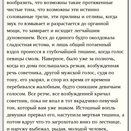
вообразить, что возможны такие протяженные
чистые тона, что возможны эти истинно
соловьиные трели, эти приливы и отливы, когда
звук то взмывает и разрастается до органной
мощи, то замирает и исходит легчайшим
дуновением. Всех до единого будто околдовала
сладостная истома, и лишь общий потаенный
вздох пронесся в глубочайшей тишине, когда голос
певицы смолк. Наверное, было уже за полночь,
когда из дома послышалась резкая, возбужденная
речь советника, другой мужской голос, судя по
тону, его укорял, и спор их время от времени
перебивался жалобным, будто сникшим девичьим
голосом. Все резче, все возбужденней кричал
советник, пока не впал в тот вкрадчиво-певучий
тон, который вам уже знаком. Истошный вопль
девушки прервал его, наступила мертвая тишина, а
потом вдруг что-то загрохотало вниз по лестнице,
и наружу выбежал, рыдая, молодой человек,