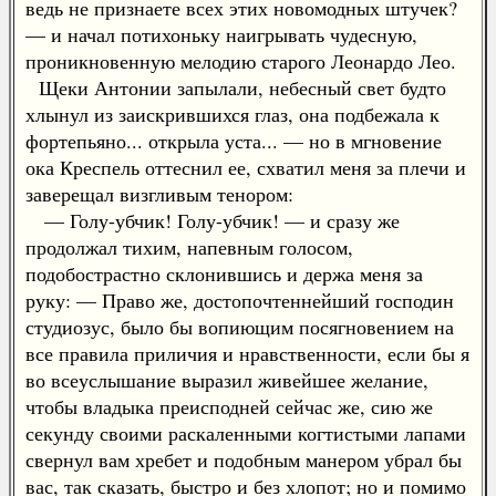
ведь не признаете всех этих новомодных штучек?
— и начал потихоньку наигрывать чудесную,
проникновенную мелодию старого Леонардо Лео.
Щеки Антонии запылали, небесный свет будто
хлынул из заискрившихся глаз, она подбежала к
фортепьяно... открыла уста... — но в мгновение
ока Креспель оттеснил ее, схватил меня за плечи и
заверещал визгливым тенором:
— Голу-убчик! Голу-убчик! — и сразу же
продолжал тихим, напевным голосом,
подобострастно склонившись и держа меня за
руку: — Право же, достопочтеннейший господин
студиозус, было бы вопиющим посягновением на
все правила приличия и нравственности, если бы я
во всеуслышание выразил живейшее желание,
чтобы владыка преисподней сейчас же, сию же
секунду своими раскаленными когтистыми лапами
свернул вам хребет и подобным манером убрал бы
вас, так сказать, быстро и без хлопот; но и помимо