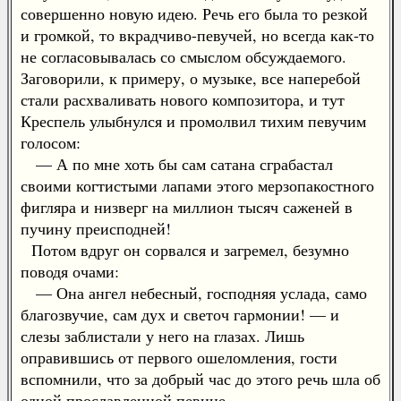
совершенно новую идею. Речь его была то резкой
и громкой, то вкрадчиво-певучей, но всегда как-то
не согласовывалась со смыслом обсуждаемого.
Заговорили, к примеру, о музыке, все наперебой
стали расхваливать нового композитора, и тут
Креспель улыбнулся и промолвил тихим певучим
голосом:
— А по мне хоть бы сам сатана сграбастал
своими когтистыми лапами этого мерзопакостного
фигляра и низверг на миллион тысяч саженей в
пучину преисподней!
Потом вдруг он сорвался и загремел, безумно
поводя очами:
— Она ангел небесный, господняя услада, само
благозвучие, сам дух и светоч гармонии! — и
слезы заблистали у него на глазах. Лишь
оправившись от первого ошеломления, гости
вспомнили, что за добрый час до этого речь шла об
одной прославленной певице.