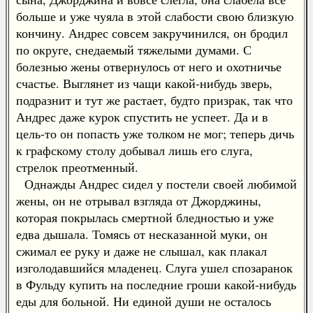
больше и уже чуяла в этой слабости свою близкую
кончину. Андрес совсем закручинился, он бродил
по округе, снедаемый тяжелыми думами. С
болезнью жены отвернулось от него и охотничье
счастье. Выглянет из чащи какой-нибудь зверь,
подразнит и тут же растает, будто призрак, так что
Андрес даже курок спустить не успеет. Да и в
цель-то он попасть уже толком не мог; теперь дичь
к графскому столу добывал лишь его слуга,
стрелок преотменный.
Однажды Андрес сидел у постели своей любимой
жены, он не отрывал взгляда от Джорджины,
которая покрылась смертной бледностью и уже
едва дышала. Томясь от несказанной муки, он
сжимал ее руку и даже не слышал, как плакал
изголодавшийся младенец. Слуга ушел спозаранок
в Фульду купить на последние гроши какой-нибудь
еды для больной. Ни единой души не осталось