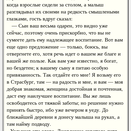
когда взрослые сидели за столом, а малыш
разглядывал их своими на редкость смышлеными
глазками, гость вдруг сказал:
— Сын ваш весьма одарен, это видно уже
сейчас, поэтому очень прискорбно, что вы не
сумеете дать ему надлежащее воспитание. Вот вам
еще одно предложение — только, боюсь, вы
отвергнете его, хотя речь идет о вашем же благе и
вашей же пользе. Как вам уже известно, я богат,
но бездетен; к вашему сыну я питаю особую
привязанность. Так отдайте его мне! Я возьму его
в Страсбург, там — на радость и мне, и вам — моя
добрая знакомая, женщина достойная и почтенная,
даст ему наилучшее воспитание. Вы же лишь
освободитесь от тяжкой заботы; но решение нужно
принять быстро, ибо уже вечером я уеду. До
ближайшей деревни я донесу малыша на руках, а
там найму подводу.
Услышав эти слова, Джорджина схватила дитя,