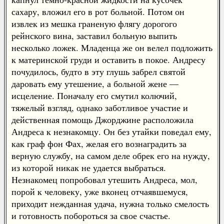
сахару, вложил его в рот больной. Потом он
извлек из мешка граненую флягу дорогого
рейнского вина, заставил больную выпить
несколько ложек. Младенца же он велел подложить
к материнской груди и оставить в покое. Андресу
почудилось, будто в эту глушь забрел святой
даровать ему утешение, а больной жене —
исцеление. Поначалу его смутил колючий,
тяжелый взгляд, однако заботливое участие и
действенная помощь Джорджине расположила
Андреса к незнакомцу. Он без утайки поведал ему,
как граф фон Фах, желая его вознаградить за
верную службу, на самом деле обрек его на нужду,
из которой никак не удается выбраться.
Незнакомец попробовал утешить Андреса, мол,
порой к человеку, уже вконец отчаявшемуся,
приходит нежданная удача, нужна только смелость
и готовность побороться за свое счастье.