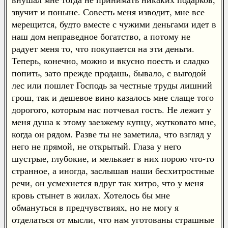
звучит и поныне. Совесть меня изводит, мне все
мерещится, будто вместе с чужими деньгами идет в
наш дом неправедное богатство, а потому не
радует меня то, что покупается на эти деньги.
Теперь, конечно, можно и вкусно поесть и сладко
попить, зато прежде продашь, бывало, с выгодой
лес или пошлет Господь за честные труды лишний
грош, так и дешевое вино казалось мне слаще того
дорогого, которым нас потчевал гость. Не лежит у
меня душа к этому заезжему купцу, жутковато мне,
когда он рядом. Разве ты не заметила, что взгляд у
него не прямой, не открытый. Глаза у него
шустрые, глубокие, и мелькает в них порою что-то
странное, а иногда, заслышав наши бесхитростные
речи, он усмехнется вдруг так хитро, что у меня
кровь стынет в жилах. Хотелось бы мне
обмануться в предчувствиях, но не могу я
отделаться от мысли, что нам уготованы страшные