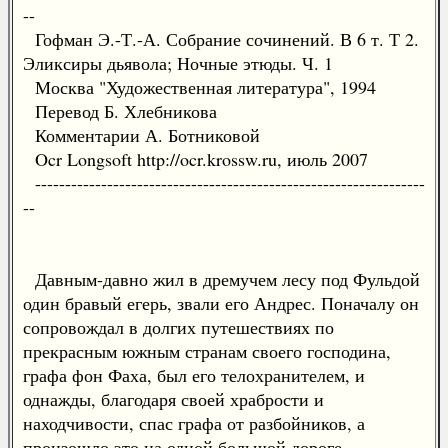
--
Гофман Э.-Т.-А. Собрание сочинений. В 6 т. Т 2.
Эликсиры дьявола; Ночные этюды. Ч. 1
Москва "Художественная литература", 1994
Перевод Б. Хлебникова
Комментарии А. Ботниковой
Ocr Longsoft http://ocr.krossw.ru, июль 2007
-----------------------------------------------------------------
--
Давным-давно жил в дремучем лесу под Фульдой
один бравый егерь, звали его Андрес. Поначалу он
сопровождал в долгих путешествиях по
прекрасным южным странам своего господина,
графа фон Фаха, был его телохранителем, и
однажды, благодаря своей храбрости и
находчивости, спас графа от разбойников, а
произошло это на одной большой дороге