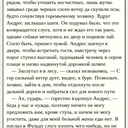
рядом, чтобы утешить несчастных, лишь жутко
завывал среди черных сосен ветер да скулили псы,
будто сочувствуя горемычному хозяину. Вдруг
Андрес заслышал шаги. Он подумал было, что это
возвращается слуга, хотя и не ждал его так рано,
однако собаки метнулись во двор и подняли лай.
Стало быть, пришел чужой. Андрес шагнул к
двери, чтобы встретить гостя, навстречу через
порог ступил высокий, худощавый человек в сером
плаще и низко надвинутой дорожной шляпе.
— Заплутал я в лесу, — сказал незнакомец. — С
гор сильный ветер дует; видно, к буре. Позвольте,
хозяин, зайти в дом, чтобы отдохнуть после
дальней дороги и набраться сил для нового пути.
— Ах, сударь, — горестно вздохнул Андрес, —
беда у нас и нужда, поэтому ничего не могу
предложить вам, кроме стула, и ничем не могу
угостить, даже для моей больной жены еды нет. Я
послал в Фульду слугу купить чего-нибудь, но он