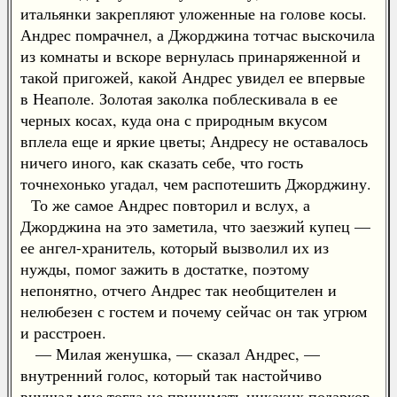
итальянки закрепляют уложенные на голове косы.
Андрес помрачнел, а Джорджина тотчас выскочила
из комнаты и вскоре вернулась принаряженной и
такой пригожей, какой Андрес увидел ее впервые
в Неаполе. Золотая заколка поблескивала в ее
черных косах, куда она с природным вкусом
вплела еще и яркие цветы; Андресу не оставалось
ничего иного, как сказать себе, что гость
точнехонько угадал, чем распотешить Джорджину.
То же самое Андрес повторил и вслух, а
Джорджина на это заметила, что заезжий купец —
ее ангел-хранитель, который вызволил их из
нужды, помог зажить в достатке, поэтому
непонятно, отчего Андрес так необщителен и
нелюбезен с гостем и почему сейчас он так угрюм
и расстроен.
— Милая женушка, — сказал Андрес, —
внутренний голос, который так настойчиво
внушал мне тогда не принимать никаких подарков,