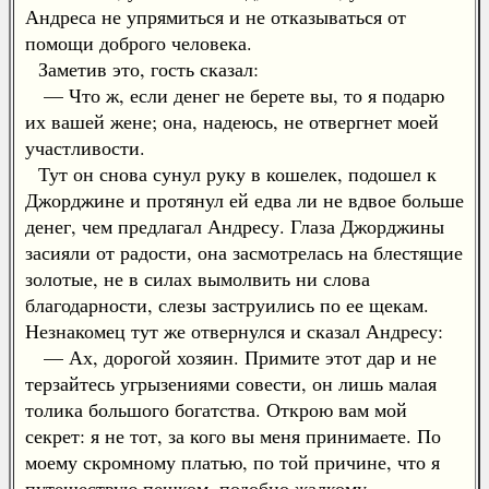
Андреса не упрямиться и не отказываться от
помощи доброго человека.
Заметив это, гость сказал:
— Что ж, если денег не берете вы, то я подарю
их вашей жене; она, надеюсь, не отвергнет моей
участливости.
Тут он снова сунул руку в кошелек, подошел к
Джорджине и протянул ей едва ли не вдвое больше
денег, чем предлагал Андресу. Глаза Джорджины
засияли от радости, она засмотрелась на блестящие
золотые, не в силах вымолвить ни слова
благодарности, слезы заструились по ее щекам.
Незнакомец тут же отвернулся и сказал Андресу:
— Ах, дорогой хозяин. Примите этот дар и не
терзайтесь угрызениями совести, он лишь малая
толика большого богатства. Открою вам мой
секрет: я не тот, за кого вы меня принимаете. По
моему скромному платью, по той причине, что я
путешествую пешком, подобно жалкому