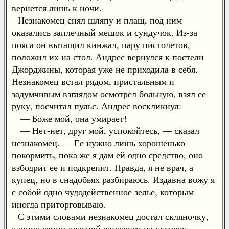
вернется лишь к ночи.
Незнакомец снял шляпу и плащ, под ним
оказались заплечный мешок и сундучок. Из-за
пояса он вытащил кинжал, пару пистолетов,
положил их на стол. Андрес вернулся к постели
Джорджины, которая уже не приходила в себя.
Незнакомец встал рядом, пристальным и
задумчивым взглядом осмотрел больную, взял ее
руку, посчитал пульс. Андрес воскликнул:
— Боже мой, она умирает!
— Нет-нет, друг мой, успокойтесь, — сказал
незнакомец. — Ее нужно лишь хорошенько
покормить, пока же я дам ей одно средство, оно
взбодрит ее и подкрепит. Правда, я не врач, а
купец, но в снадобьях разбираюсь. Издавна вожу я
с собой одно чудодейственное зелье, которым
иногда приторговываю.
С этими словами незнакомец достал скляночку,
капнул темно-красной жидкости на кусочек