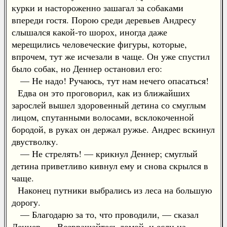
курки и настороженно зашагал за собаками
впереди гостя. Порою среди деревьев Андресу
слышался какой-то шорох, иногда даже
мерещились человеческие фигуры, которые,
впрочем, тут же исчезали в чаще. Он уже спустил
было собак, но Деннер остановил его:
— Не надо! Ручаюсь, тут нам нечего опасаться!
Едва он это проговорил, как из ближайших
зарослей вышел здоровенный детина со смуглым
лицом, спутанными волосами, всклокоченной
бородой, в руках он держал ружье. Андрес вскинул
двустволку.
— Не стрелять! — крикнул Деннер; смуглый
детина приветливо кивнул ему и снова скрылся в
чаще.
Наконец путники выбрались из леса на большую
дорогу.
— Благодарю за то, что проводили, — сказал
Деннер. — Возвращайтесь домой, и если на