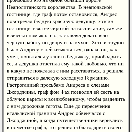
Неаполитанского королевства. В неапольской
гостинице, где граф потом остановился, Андрес
повстречал бедную красивую девушку; хозяин
гостиницы взял ее сиротой на воспитание, сам же
всячески помыкал ею, заставлял делать всю
черную работу по двору и на кухне. Хоть и трудно
было Андресу с ней изъясняться, однако он, как
умел, попытался утешить бедняжку, приободрить
ее, и девушка ответила ему такой любовью, что ни
в какую не пожелала с ним расставаться, а решила
отправиться в далекую холодную Германию.
Растроганный просьбами Андреса и слезами
Джорджины, граф фон Фах позволил ей сесть на
облучок кареты к возлюбленному, чтобы разделить
с ним дорожные тяготы. Еще до пересечения
итальянской границы Андрес обвенчался с
Джорджиной, а когда путешественники вернулись
в поместье графа, тот решил отблагодарить своего