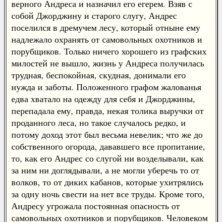
верного Андреса и назначил его егерем. Взяв с
собой Джорджину и старого слугу, Андрес
поселился в дремучем лесу, который отныне ему
надлежало охранять от самовольных охотников и
порубщиков. Только ничего хорошего из графских
милостей не вышло, жизнь у Андреса получилась
трудная, беспокойная, скудная, донимали его
нужда и заботы. Положенного графом жалованья
едва хватало на одежду для себя и Джорджины,
перепадала ему, правда, некая толика выручки от
проданного леса, но такое случалось редко, и
потому доход этот был весьма невелик; что же до
собственного огорода, дававшего все пропитание,
то, как его Андрес со слугой ни возделывали, как
за ним ни доглядывали, а не могли уберечь то от
волков, то от диких кабанов, которые ухитрялись
за одну ночь свести на нет все труды. Кроме того,
Андресу угрожала постоянная опасность от
самовольных охотников и порубщиков. Человеком