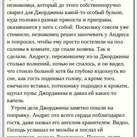
незнакомца, который до этого собственноручно
сварил для Джорджины какой-то особый бульон,
куда положил разные пряности и приправы,
оказавшиеся у него с собой. Поскольку совсем уже
стемнело, незнакомец решил заночевать у Андреса
и попросил, чтобы ему просто постелили на пол
соломы в комнате, где спали хозяева. Так и
сделали. Андресу, пережившему из-за Джорджины
столько волнений, ночью не спалось, и он видел,
что стоило больной хотя бы глубоко вздохнуть во
сне, как гость поднимал голову, а кроме того,
ежечасно вставал, потихоньку подходил к кровати,
щупал пульс Джорджины и давал ей каких-то
капель.
Утром дела Джорджины заметно пошли на
поправку. Андрес ото всего сердца поблагодарил
гостя, даже назвал его ангелом-хранителем. Видно,
Господь услышал ее мольбы и послал ей
исцелителя, сказала Джорджина. Похоже, гостя