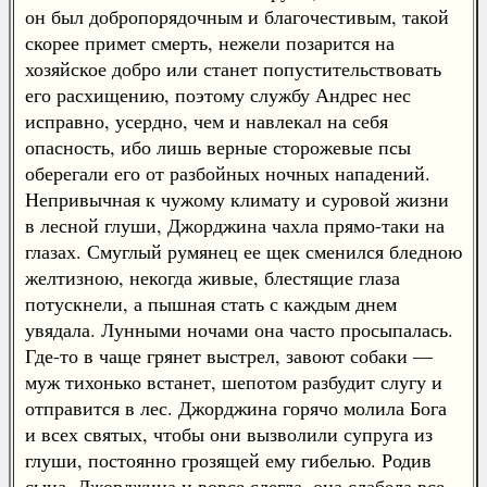
он был добропорядочным и благочестивым, такой
скорее примет смерть, нежели позарится на
хозяйское добро или станет попустительствовать
его расхищению, поэтому службу Андрес нес
исправно, усердно, чем и навлекал на себя
опасность, ибо лишь верные сторожевые псы
оберегали его от разбойных ночных нападений.
Непривычная к чужому климату и суровой жизни
в лесной глуши, Джорджина чахла прямо-таки на
глазах. Смуглый румянец ее щек сменился бледною
желтизною, некогда живые, блестящие глаза
потускнели, а пышная стать с каждым днем
увядала. Лунными ночами она часто просыпалась.
Где-то в чаще грянет выстрел, завоют собаки —
муж тихонько встанет, шепотом разбудит слугу и
отправится в лес. Джорджина горячо молила Бога
и всех святых, чтобы они вызволили супруга из
глуши, постоянно грозящей ему гибелью. Родив
сына, Джорджина и вовсе слегла, она слабела все