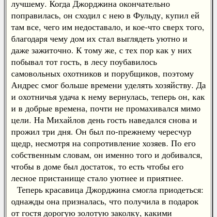
лучшему. Когда Джорджина окончательно
поправилась, он сходил с нею в Фульду, купил ей
там все, чего им недоставало, и кое-что сверх того,
благодаря чему дом их стал выглядеть уютно и
даже зажиточно. К тому же, с тех пор как у них
побывал тот гость, в лесу поубавилось
самовольных охотников и порубщиков, поэтому
Андрес смог больше времени уделять хозяйству. Да
и охотничья удача к нему вернулась, теперь он, как
и в добрые времена, почти не промахивался мимо
цели. На Михайлов день гость наведался снова и
прожил три дня. Он был по-прежнему чересчур
щедр, несмотря на сопротивление хозяев. По его
собственным словам, он именно того и добивался,
чтобы в доме был достаток, то есть чтобы его
лесное пристанище стало уютнее и приятнее.
Теперь красавица Джорджина смогла приодеться:
однажды она призналась, что получила в подарок
от гостя дорогую золотую заколку, какими