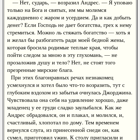
— Нет, сударь, — возразил Андрес. — Я уповаю
только на Бога и святых, им мы молимся
каждодневно с жаром и усердием. Да и как добыть
денег? Если Господь не дает богатства, грех к нему
стремиться. Можно ль стяжать богатство — хоть я
и желал бы разбогатеть ради моей бедной жены,
которая бросила родимые теплые края, чтобы
пойти следом за мною в эту глухомань, — не
прозаложив душу и тело? Нет, не стоят того
презренные мирские блага.
При этих благонравных речах незнакомец
усмехнулся и хотел было что-то возразить, тут с
глубоким вздохом из забытья очнулась Джорджина.
Чувствовала она себя на удивление хорошо, даже
младенец у ее груди сладко заулыбался. Как же
Андрес обрадовался, он и плакал, и молился, и,
счастливый, хлопотал по дому. Тем временем
вернулся слуга, из принесенной снеди он, как
сумел, приготовил ужин. К столу пригласили и