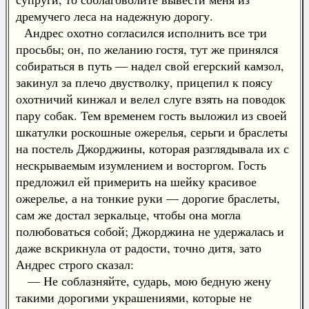
дремучего леса на надежную дорогу.
Андрес охотно согласился исполнить все три
просьбы; он, по желанию гостя, тут же принялся
собираться в путь — надел свой егерский камзол,
закинул за плечо двустволку, прицепил к поясу
охотничий кинжал и велел слуге взять на поводок
пару собак. Тем временем гость выложил из своей
шкатулки роскошные ожерелья, серьги и браслеты
на постель Джорджины, которая разглядывала их с
нескрываемым изумлением и восторгом. Гость
предложил ей примерить на шейку красивое
ожерелье, а на тонкие руки — дорогие браслеты,
сам же достал зеркальце, чтобы она могла
полюбоваться собой; Джорджина не удержалась и
даже вскрикнула от радости, точно дитя, зато
Андрес строго сказал:
— Не соблазняйте, сударь, мою бедную жену
такими дорогими украшениями, которые не