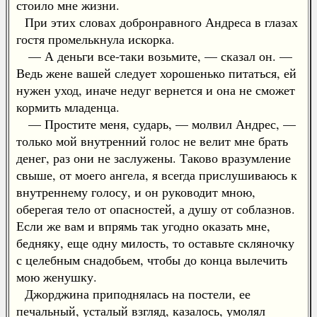
стоило мне жизни.
При этих словах добронравного Андреса в глазах
гостя промелькнула искорка.
— А деньги все-таки возьмите, — сказал он. —
Ведь жене вашей следует хорошенько питаться, ей
нужен уход, иначе недуг вернется и она не сможет
кормить младенца.
— Простите меня, сударь, — молвил Андрес, —
только мой внутренний голос не велит мне брать
денег, раз они не заслужены. Таково вразумление
свыше, от моего ангела, я всегда прислушиваюсь к
внутреннему голосу, и он руководит мною,
оберегая тело от опасностей, а душу от соблазнов.
Если же вам и впрямь так угодно оказать мне,
бедняку, еще одну милость, то оставьте скляночку
с целебным снадобьем, чтобы до конца вылечить
мою женушку.
Джорджина приподнялась на постели, ее
печальный, усталый взгляд, казалось, умолял