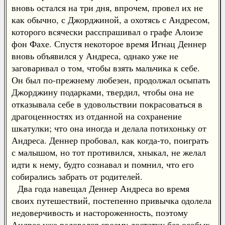
вновь остался на три дня, впрочем, провел их не
как обычно, с Джорджиной, а охотясь с Андресом,
которого всячески расспрашивал о графе Алоизе
фон Фахе. Спустя некоторое время Игнац Деннер
вновь объявился у Андреса, однако уже не
заговаривал о том, чтобы взять мальчика к себе.
Он был по-прежнему любезен, продолжал осыпать
Джорджину подарками, твердил, чтобы она не
отказывала себе в удовольствии покрасоваться в
драгоценностях из отданной на сохранение
шкатулки; что она иногда и делала потихоньку от
Андреса. Деннер пробовал, как когда-то, поиграть
с малышом, но тот противился, хныкал, не желал
идти к нему, будто сознавал и помнил, что его
собирались забрать от родителей.
Два года навещал Деннер Андреса во время
своих путешествий, постепенно привычка одолела
недоверчивость и настороженность, поэтому
Андрес уже радовался своему достатку без особых