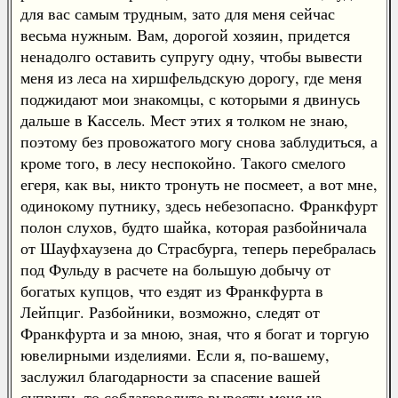
для вас самым трудным, зато для меня сейчас
весьма нужным. Вам, дорогой хозяин, придется
ненадолго оставить супругу одну, чтобы вывести
меня из леса на хиршфельдскую дорогу, где меня
поджидают мои знакомцы, с которыми я двинусь
дальше в Кассель. Мест этих я толком не знаю,
поэтому без провожатого могу снова заблудиться, а
кроме того, в лесу неспокойно. Такого смелого
егеря, как вы, никто тронуть не посмеет, а вот мне,
одинокому путнику, здесь небезопасно. Франкфурт
полон слухов, будто шайка, которая разбойничала
от Шауфхаузена до Страсбурга, теперь перебралась
под Фульду в расчете на большую добычу от
богатых купцов, что ездят из Франкфурта в
Лейпциг. Разбойники, возможно, следят от
Франкфурта и за мною, зная, что я богат и торгую
ювелирными изделиями. Если я, по-вашему,
заслужил благодарности за спасение вашей
супруги, то соблаговолите вывести меня из