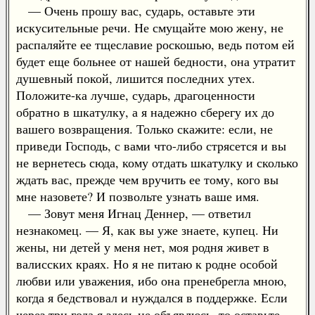
— Очень прошу вас, сударь, оставьте эти
искусительные речи. Не смущайте мою жену, не
распаляйте ее тщеславие роскошью, ведь потом ей
будет еще больнее от нашей бедности, она утратит
душевный покой, лишится последних утех.
Положите-ка лучше, сударь, драгоценности
обратно в шкатулку, а я надежно сберегу их до
вашего возвращения. Только скажите: если, не
приведи Господь, с вами что-либо стрясется и вы
не вернетесь сюда, кому отдать шкатулку и сколько
ждать вас, прежде чем вручить ее тому, кого вы
мне назовете? И позвольте узнать ваше имя.
— Зовут меня Игнац Деннер, — ответил
незнакомец. — Я, как вы уже знаете, купец. Ни
жены, ни детей у меня нет, моя родня живет в
валисских краях. Но я не питаю к родне особой
любви или уважения, ибо она пренебрегла мною,
когда я бедствовал и нуждался в поддержке. Если
через три года я здесь не объявлюсь, то оставьте