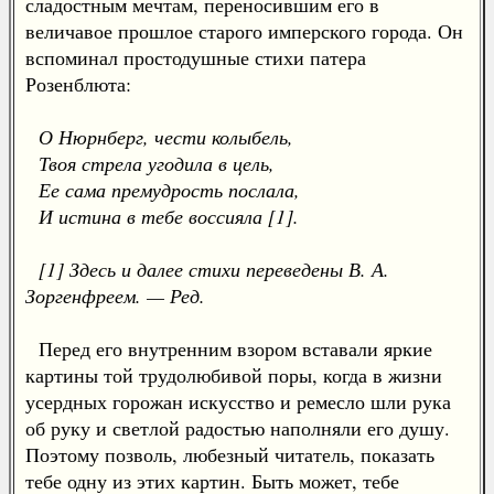
сладостным мечтам, переносившим его в
величавое прошлое старого имперского города. Он
вспоминал простодушные стихи патера
Розенблюта:
О Нюрнберг, чести колыбель,
Твоя стрела угодила в цель,
Ее сама премудрость послала,
И истина в тебе воссияла [1].
[1] Здесь и далее стихи переведены В. А.
Зоргенфреем. — Ред.
Перед его внутренним взором вставали яркие
картины той трудолюбивой поры, когда в жизни
усердных горожан искусство и ремесло шли рука
об руку и светлой радостью наполняли его душу.
Поэтому позволь, любезный читатель, показать
тебе одну из этих картин. Быть может, тебе