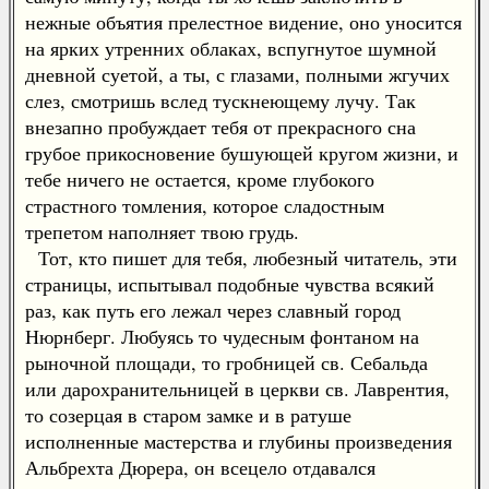
нежные объятия прелестное видение, оно уносится
на ярких утренних облаках, вспугнутое шумной
дневной суетой, а ты, с глазами, полными жгучих
слез, смотришь вслед тускнеющему лучу. Так
внезапно пробуждает тебя от прекрасного сна
грубое прикосновение бушующей кругом жизни, и
тебе ничего не остается, кроме глубокого
страстного томления, которое сладостным
трепетом наполняет твою грудь.
Тот, кто пишет для тебя, любезный читатель, эти
страницы, испытывал подобные чувства всякий
раз, как путь его лежал через славный город
Нюрнберг. Любуясь то чудесным фонтаном на
рыночной площади, то гробницей св. Себальда
или дарохранительницей в церкви св. Лаврентия,
то созерцая в старом замке и в ратуше
исполненные мастерства и глубины произведения
Альбрехта Дюрера, он всецело отдавался