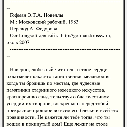
-----------------------------------------------------------------
--
Гофман Э.Т.А. Новеллы
М.: Московский рабочий, 1983
Перевод А. Федорова
Ocr Longsoft для сайта http://gofman.krossw.ru,
июль 2007
-----------------------------------------------------------------
--
Наверно, любезный читатель, и твое сердце
охватывает какая-то таинственная меланхолия,
когда ты бродишь по местам, где чудесные
памятники старинного немецкого искусства,
красноречиво свидетельствуя о благочестивом
усердии их творцов, воскрешают перед тобой
прекрасное прошлое во всем его блеске и всей его
правдивости. Не кажется ли тебе тогда, что ты
вошел в покинутый дом? Еще лежит на столе