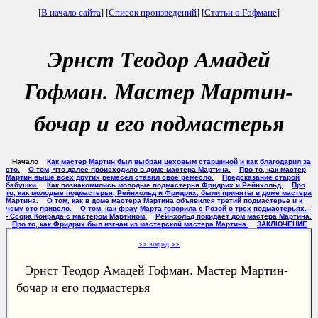
[
В начало сайта
] [
Список произведений
] [
Статьи о Гофмане
]
Эрнст Теодор Амадей
Гофман. Мастер Мартин-
бочар и его подмастерья
Начало
Как мастер Мартин был выбран цеховым старшиной и как благодарил за
это.
О том, что далее происходило в доме мастера Мартина.
Про то, как мастер
Мартин выше всех других ремесел ставил свое ремесло.
Предсказание старой
бабушки.
Как познакомились молодые подмастерья Фридрих и Рейнхольд.
Про
то, как молодые подмастерья, Рейнхольд и Фридрих, были приняты в доме мастера
Мартина.
О том, как в доме мастера Мартина объявился третий подмастерье и к
чему это привело.
О том, как фрау Марта говорила с Розой о трех подмастерьях. -
- Ссора Конрада с мастером Мартином.
Рейнхольд покидает дом мастера Мартина.
Про то, как Фридрих был изгнан из мастерской мастера Мартина.
ЗАКЛЮЧЕНИЕ
>> вперед >>
Эрнст Теодор Амадей Гофман. Мастер Мартин-
бочар и его подмастерья