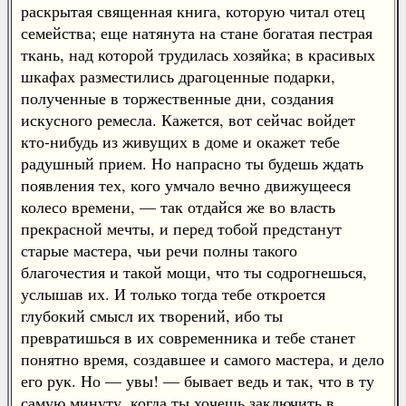
раскрытая священная книга, которую читал отец
семейства; еще натянута на стане богатая пестрая
ткань, над которой трудилась хозяйка; в красивых
шкафах разместились драгоценные подарки,
полученные в торжественные дни, создания
искусного ремесла. Кажется, вот сейчас войдет
кто-нибудь из живущих в доме и окажет тебе
радушный прием. Но напрасно ты будешь ждать
появления тех, кого умчало вечно движущееся
колесо времени, — так отдайся же во власть
прекрасной мечты, и перед тобой предстанут
старые мастера, чьи речи полны такого
благочестия и такой мощи, что ты содрогнешься,
услышав их. И только тогда тебе откроется
глубокий смысл их творений, ибо ты
превратишься в их современника и тебе станет
понятно время, создавшее и самого мастера, и дело
его рук. Но — увы! — бывает ведь и так, что в ту
самую минуту, когда ты хочешь заключить в