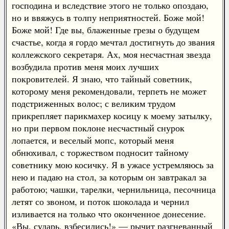
господина и вследствие этого не только опоздаю,
но и ввяжусь в толпу неприятностей. Боже мой!
Боже мой! Где вы, блаженные грезы о будущем
счастье, когда я гордо мечтал достигнуть до звания
коллежского секретаря. Ах, моя несчастная звезда
возбудила против меня моих лучших
покровителей. Я знаю, что тайный советник,
которому меня рекомендовали, терпеть не может
подстриженных волос; с великим трудом
прикрепляет парикмахер косицу к моему затылку,
но при первом поклоне несчастный снурок
лопается, и веселый мопс, который меня
обнюхивал, с торжеством подносит тайному
советнику мою косичку. Я в ужасе устремляюсь за
нею и падаю на стол, за которым он завтракал за
работою; чашки, тарелки, чернильница, песочница
летят со звоном, и поток шоколада и чернил
изливается на только что оконченное донесение.
«Вы, сударь, взбесились!» — рычит разгневанный