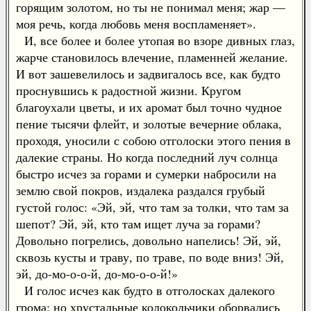
горящим золотом, но ты не понимал меня; жар —
моя речь, когда любовь меня воспламеняет».
И, все более и более утопая во взоре дивных глаз,
жарче становилось влечение, пламенней желание.
И вот зашевелилось и задвигалось все, как будто
проснувшись к радостной жизни. Кругом
благоухали цветы, и их аромат был точно чудное
пение тысячи флейт, и золотые вечерние облака,
проходя, уносили с собою отголоски этого пения в
далекие страны. Но когда последний луч солнца
быстро исчез за горами и сумерки набросили на
землю свой покров, издалека раздался грубый
густой голос: «Эй, эй, что там за толки, что там за
шепот? Эй, эй, кто там ищет луча за горами?
Довольно погрелись, довольно напелись! Эй, эй,
сквозь кусты и траву, по траве, по воде вниз! Эй,
эй, до-мо-о-о-й, до-мо-о-о-й!»
И голос исчез как будто в отголосках далекого
грома; но хрустальные колокольчики оборвались