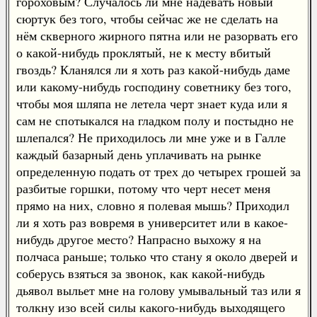
гороховым? Случалось ли мне надевать новый
сюртук без того, чтобы сейчас же не сделать на
нём скверного жирного пятна или не разорвать его
о какой-нибудь проклятый, не к месту вбитый
гвоздь? Кланялся ли я хоть раз какой-нибудь даме
или какому-нибудь господину советнику без того,
чтобы моя шляпа не летела черт знает куда или я
сам не спотыкался на гладком полу и постыдно не
шлепался? Не приходилось ли мне уже и в Галле
каждый базарный день уплачивать на рынке
определенную подать от трех до четырех грошей за
разбитые горшки, потому что черт несет меня
прямо на них, словно я полевая мышь? Приходил
ли я хоть раз вовремя в университет или в какое-
нибудь другое место? Напрасно выхожу я на
полчаса раньше; только что стану я около дверей и
соберусь взяться за звонок, как какой-нибудь
дьявол выльет мне на голову умывальный таз или я
толкну изо всей силы какого-нибудь выходящего