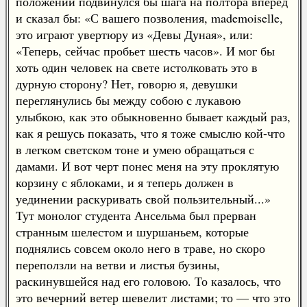
положении подвинулся бы шага на полтора вперед
и сказал бы: «С вашего позволения, mademoiselle,
это играют увертюру из «Девы Дуная», или:
«Теперь, сейчас пробьет шесть часов». И мог бы
хоть один человек на свете истолковать это в
дурную сторону? Нет, говорю я, девушки
переглянулись бы между собою с лукавою
улыбкою, как это обыкновенно бывает каждый раз,
как я решусь показать, что я тоже смыслю кой-что
в легком светском тоне и умею обращаться с
дамами. И вот черт понес меня на эту проклятую
корзину с яблоками, и я теперь должен в
уединении раскуривать свой пользительный...»
Тут монолог студента Ансельма был прерван
странным шелестом и шуршаньем, которые
поднялись совсем около него в траве, но скоро
переползли на ветви и листья бузины,
раскинувшейся над его головою. То казалось, что
это вечерний ветер шевелит листами; то — что это