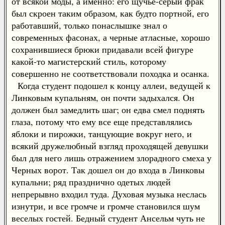
от всякой моды, а именно: его щучье-серый фрак
был скроен таким образом, как будто портной, его
работавший, только понаслышке знал о
современных фасонах, а черные атласные, хорошо
сохранившиеся брюки придавали всей фигуре
какой-то магистерский стиль, которому
совершенно не соответствовали походка и осанка.
Когда студент подошел к концу аллеи, ведущей к
Линковым купальням, он почти задыхался. Он
должен был замедлить шаг; он едва смел поднять
глаза, потому что ему все еще представлялись
яблоки и пирожки, танцующие вокруг него, и
всякий дружелюбный взгляд проходящей девушки
был для него лишь отражением злорадного смеха у
Черных ворот. Так дошел он до входа в Линковы
купальни; ряд празднично одетых людей
непрерывно входил туда. Духовая музыка неслась
изнутри, и все громче и громче становился шум
веселых гостей. Бедный студент Ансельм чуть не