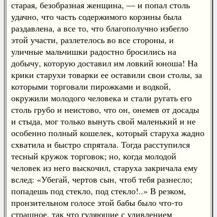
старая, безобразная женщина, — и попал столь
удачно, что часть содержимого корзины была
раздавлена, а все то, что благополучно избегло
этой участи, разлетелось во все стороны, и
уличные мальчишки радостно бросились на
добычу, которую доставил им ловкий юноша! На
крики старухи товарки ее оставили свои столы, за
которыми торговали пирожками и водкой,
окружили молодого человека и стали ругать его
столь грубо и неистово, что он, онемев от досады
и стыда, мог только вынуть свой маленький и не
особенно полный кошелек, который старуха жадно
схватила и быстро спрятала. Тогда расступился
тесный кружок торговок; но, когда молодой
человек из него выскочил, старуха закричала ему
вслед: «Убегай, чертов сын, чтоб тебя разнесло;
попадешь под стекло, под стекло!..» В резком,
пронзительном голосе этой бабы было что-то
страшное, так что гуляющие с удивлением