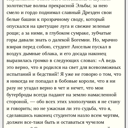
золотистые волны прекрасной Эльбы; за нею
смело и гордо поднимал славный Дрезден свои
белые башни к прозрачному своду, который
опускался на цветущие луга и свежие зеленые
рощи; а за ними, в глубоком сумраке, зубчатые
горы давали знать о далекой Богемии. Но, мрачно
взирая перед собою, студент Ансельм пускал в
воздух дымные облака, и его досада наконец
выразилась громко в следующих словах: «А ведь
это верно, что я родился на свет для всевозможных
испытаний и бедствий! Я уже не говорю о том, что
я никогда не попадал в бобовые короли, что я ни
разу не угадал верно в чет и нечет, что мои
бутерброды всегда падают на землю намасленной
стороной, — обо всех этих злополучиях я не стану
и говорить; но не ужасная ли это судьба, что я,
сделавшись наконец студентом назло всем чертям,
должен все-таки быть и оставаться чучелом