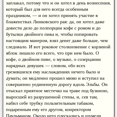
заплакал, потому что и он хотел в день вознесения,
который был для него всегда особенным
праздником, — и он хотел принять участие в
блаженствах Линковского рая: да, он хотел даже
довести дело до полпорции кофе с ромом и до
бутылки двойного пива и, чтобы попировать
настоящим манером, взял денег даже больше, чем
следовало. И вот роковое столкновение с корзиной
яблок лишило его всего, что при нем было. О
кофе, о двойном пиве, о музыке, о созерцании
нарядных девушек — словом, обо всех
грезившихся ему наслаждениях нечего было и
думать; он медленно прошел мимо и вступил на
совершенно уединенную дорогу вдоль Эльбы. Он
отыскал приятное местечко на траве под бузиною,
выросшей из разрушенной стены, и, сев там,
набил себе трубку пользительным табаком,
подаренным ему его другом, конректором
Паульманом. Около него плескались и шумели