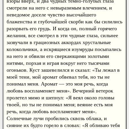
взоры вверх, и два чудных темно-голубых глаза
смотрели на него с невыразимым влечением, и
неведомое доселе чувство высочайшего
блаженства и глубочайшей скорби как бы силились
разорвать его грудь. И когда он, полный горячего
желания, все смотрел в эти чудные глаза, сильнее
зазвучали в грациозных аккордах хрустальные
колокольчики, а искрящиеся изумруды посыпались
на него и обвили его сверкающими золотыми
нитями, порхая и играя вокруг него тысячами
огоньков. Куст зашевелился и сказал: «Ты лежал в
моей тени, мой аромат обвевал тебя, но ты не
понимал меня. Аромат — это моя речь, когда
любовь воспламеняет меня». Вечерний ветерок
пролетел мимо и шепнул: «Я веял около головы
твоей, но ты не понимал меня; веяние есть моя
речь, когда любовь воспламеняет меня».
Солнечные лучи пробились сквозь облака, и
сияние их будто горело в словах: «Я обливаю тебя