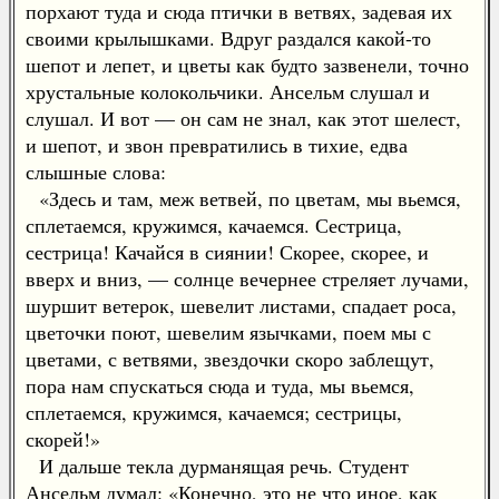
порхают туда и сюда птички в ветвях, задевая их
своими крылышками. Вдруг раздался какой-то
шепот и лепет, и цветы как будто зазвенели, точно
хрустальные колокольчики. Ансельм слушал и
слушал. И вот — он сам не знал, как этот шелест,
и шепот, и звон превратились в тихие, едва
слышные слова:
«Здесь и там, меж ветвей, по цветам, мы вьемся,
сплетаемся, кружимся, качаемся. Сестрица,
сестрица! Качайся в сиянии! Скорее, скорее, и
вверх и вниз, — солнце вечернее стреляет лучами,
шуршит ветерок, шевелит листами, спадает роса,
цветочки поют, шевелим язычками, поем мы с
цветами, с ветвями, звездочки скоро заблещут,
пора нам спускаться сюда и туда, мы вьемся,
сплетаемся, кружимся, качаемся; сестрицы,
скорей!»
И дальше текла дурманящая речь. Студент
Ансельм думал: «Конечно, это не что иное, как