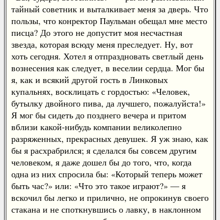
тайный советник и выталкивает меня за дверь. Что
пользы, что конректор Паульман обещал мне место
писца? До этого не допустит моя несчастная
звезда, которая всюду меня преследует. Ну, вот
хоть сегодня. Хотел я отпраздновать светлый день
вознесения как следует, в веселии сердца. Мог бы
я, как и всякий другой гость в Линковых
купальнях, восклицать с гордостью: «Человек,
бутылку двойного пива, да лучшего, пожалуйста!»
Я мог бы сидеть до позднего вечера и притом
вблизи какой-нибудь компании великолепно
разряженных, прекрасных девушек. Я уж знаю, как
бы я расхрабрился; я сделался бы совсем другим
человеком, я даже дошел бы до того, что, когда
одна из них спросила бы: «Который теперь может
быть час?» или: «Что это такое играют?» — я
вскочил бы легко и прилично, не опрокинув своего
стакана и не споткнувшись о лавку, в наклонном