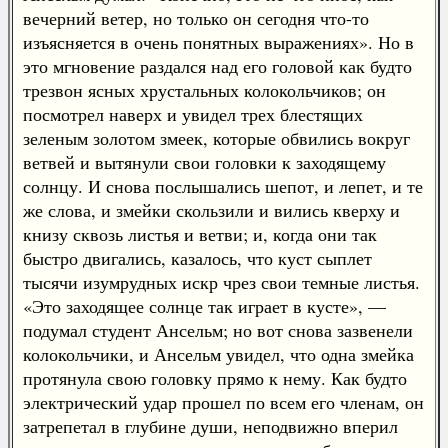
вечерний ветер, но только он сегодня что-то
изъясняется в очень понятных выражениях». Но в
это мгновение раздался над его головой как будто
трезвон ясных хрустальных колокольчиков; он
посмотрел наверх и увидел трех блестящих
зеленым золотом змеек, которые обвились вокруг
ветвей и вытянули свои головки к заходящему
солнцу. И снова послышались шепот, и лепет, и те
же слова, и змейки скользили и вились кверху и
книзу сквозь листья и ветви; и, когда они так
быстро двигались, казалось, что куст сыплет
тысячи изумрудных искр чрез свои темные листья.
«Это заходящее солнце так играет в кусте», —
подумал студент Ансельм; но вот снова зазвенели
колокольчики, и Ансельм увидел, что одна змейка
протянула свою головку прямо к нему. Как будто
электрический удар прошел по всем его членам, он
затрепетал в глубине души, неподвижно вперил