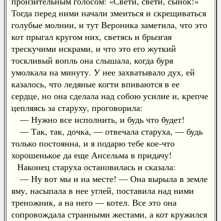
пронзительным голосом: «Свети, свети, сынок!»
Тогда перед ними начали змеиться и скрещиваться
голубые молнии, и тут Вероника заметила, что это
кот прыгал кругом них, светясь и брызгая
трескучими искрами, и что это его жуткий
тоскливый вопль она слышала, когда буря
умолкала на минуту. У нее захватывало дух, ей
казалось, что ледяные когти впиваются в ее
сердце, но она сделала над собою усилие и, крепче
цепляясь за старуху, проговорила:
— Нужно все исполнить, и будь что будет!
— Так, так, дочка, — отвечала старуха, — будь
только постоянна, и я подарю тебе кое-что
хорошенькое да еще Ансельма в придачу!
Наконец старуха остановилась и сказала:
— Ну вот мы и на месте! — Она вырыла в земле
яму, насыпала в нее углей, поставила над ними
треножник, а на него — котел. Все это она
сопровождала странными жестами, а кот кружился