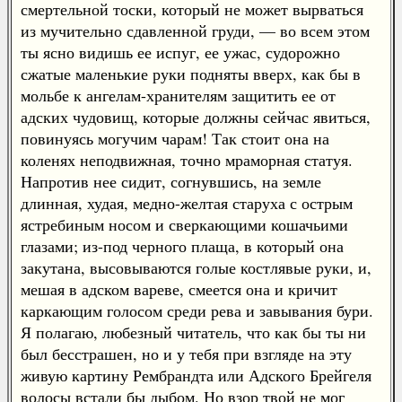
смертельной тоски, который не может вырваться
из мучительно сдавленной груди, — во всем этом
ты ясно видишь ее испуг, ее ужас, судорожно
сжатые маленькие руки подняты вверх, как бы в
мольбе к ангелам-хранителям защитить ее от
адских чудовищ, которые должны сейчас явиться,
повинуясь могучим чарам! Так стоит она на
коленях неподвижная, точно мраморная статуя.
Напротив нее сидит, согнувшись, на земле
длинная, худая, медно-желтая старуха с острым
ястребиным носом и сверкающими кошачьими
глазами; из-под черного плаща, в который она
закутана, высовываются голые костлявые руки, и,
мешая в адском вареве, смеется она и кричит
каркающим голосом среди рева и завывания бури.
Я полагаю, любезный читатель, что как бы ты ни
был бесстрашен, но и у тебя при взгляде на эту
живую картину Рембрандта или Адского Брейгеля
волосы встали бы дыбом. Но взор твой не мог