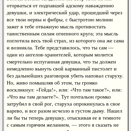
оторваться от подпавшей адскому наваждению
девушки, и электрический удар, прошедший через
все твои нервы и фибры, с быстротою молнии
зажег в тебе отважную мысль противостать
таинственным силам огненного круга; эта мысль
поглотила весь твой страх, из которого она же сама
и возникла. Тебе представилось, что ты сам —
один из ангелов-хранителей, которым молится
смертельно испуганная девушка, что ты должен
немедленно вынуть свой карманный пистолет и
без дальнейших разговоров убить наповал старуху.
Но, живо помышляя об этом, ты громко
воскликнул: «Гейда!», или: «Что там такое?», или:
«Что вы там делаете?». Тут почтальон громко
затрубил в свой рог, старуха опрокинулась в свое
варево, и все разом исчезло в густом дыму. Нашел
ли бы ты теперь девушку, отыскивая ее в темноте
с самым горячим желанием, — этого я сказать не