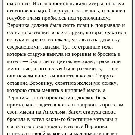
около нее. Из его хвоста брызгали искры, образуя
огненное кольцо. Скоро угли затлелись, и наконец
голубое пламя пробилось под треножником.
Вероника должна была снять плащ и покрывало и
сесть на корточки возле старухи, которая схватила
ее руки и крепко их сжала, уставясь на девушку
сверкающими глазами. Тут те странные тела,
которые старуха вынула из корзины и бросила в
котел, — были ли то цветы, металлы, травы или
животные, этого нельзя было различить, — все
они начали кипеть и шипеть в котле. Старуха
оставила Веронику, схватила железную ложку,
которою стала мешать в кипящей массе, а
Вероника, по ее приказанию, должна была
пристально глядеть в котел и направить при этом
свои мысли на Ансельма. Затем старуха снова
бросила в котел какие-то блестящие металлы и
сверх того локон волос, которые Вероника
отрезала с своей маковки, и маленькое колечко,