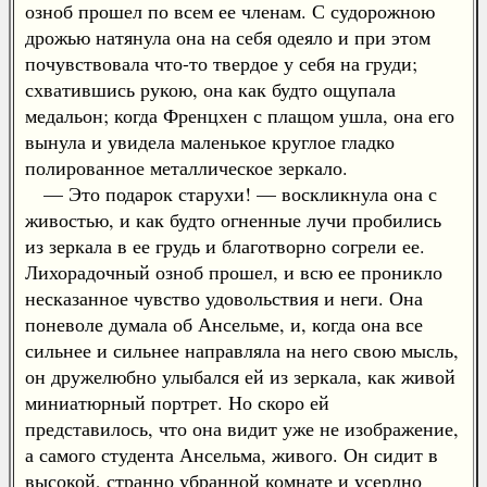
озноб прошел по всем ее членам. С судорожною
дрожью натянула она на себя одеяло и при этом
почувствовала что-то твердое у себя на груди;
схватившись рукою, она как будто ощупала
медальон; когда Френцхен с плащом ушла, она его
вынула и увидела маленькое круглое гладко
полированное металлическое зеркало.
— Это подарок старухи! — воскликнула она с
живостью, и как будто огненные лучи пробились
из зеркала в ее грудь и благотворно согрели ее.
Лихорадочный озноб прошел, и всю ее проникло
несказанное чувство удовольствия и неги. Она
поневоле думала об Ансельме, и, когда она все
сильнее и сильнее направляла на него свою мысль,
он дружелюбно улыбался ей из зеркала, как живой
миниатюрный портрет. Но скоро ей
представилось, что она видит уже не изображение,
а самого студента Ансельма, живого. Он сидит в
высокой, странно убранной комнате и усердно