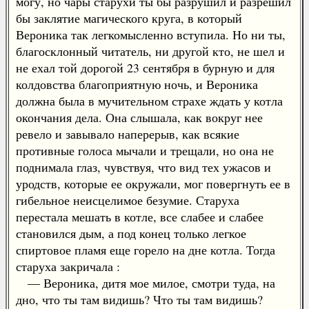
могу, но чары старухи ты бы разрушил и разрешил
бы заклятие магического круга, в который
Вероника так легкомысленно вступила. Но ни ты,
благосклонный читатель, ни другой кто, не шел и
не ехал той дорогой 23 сентября в бурную и для
колдовства благоприятную ночь, и Вероника
должна была в мучительном страхе ждать у котла
окончания дела. Она слышала, как вокруг нее
ревело и завывало наперерыв, как всякие
противные голоса мычали и трещали, но она не
поднимала глаз, чувствуя, что вид тех ужасов и
уродств, которые ее окружали, мог повергнуть ее в
гибельное неисцелимое безумие. Старуха
перестала мешать в котле, все слабее и слабее
становился дым, а под конец только легкое
спиртовое пламя еще горело на дне котла. Тогда
старуха закричала :
— Вероника, дитя мое милое, смотри туда, на
дно, что ты там видишь? Что ты там видишь?