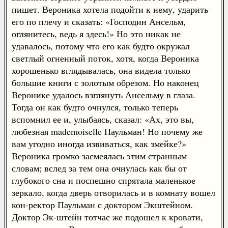
пишет. Вероника хотела подойти к нему, ударить
его по плечу и сказать: «Господин Ансельм,
оглянитесь, ведь я здесь!» Но это никак не
удавалось, потому что его как будто окружал
светлый огненный поток, хотя, когда Вероника
хорошенько вглядывалась, она видела только
большие книги с золотым обрезом. Но наконец
Веронике удалось взглянуть Ансельму в глаза.
Тогда он как будто очнулся, только теперь
вспомнил ее и, улыбаясь, сказал: «Ах, это вы,
любезная mademoiselle Паульман! Но почему же
вам угодно иногда извиваться, как змейке?»
Вероника громко засмеялась этим странным
словам; вслед за тем она очнулась как бы от
глубокого сна и поспешно спрятала маленькое
зеркало, когда дверь отворилась и в комнату вошел
кон-ректор Паульман с доктором Экштейном.
Доктор Эк-штейн тотчас же подошел к кровати,