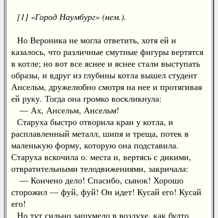
[1] «Город Наумбург» (нем.).
Но Вероника не могла ответить, хотя ей и
казалось, что различные смутные фигуры вертятся
в котле; но вот все яснее и яснее стали выступать
образы, и вдруг из глубины котла вышел студент
Ансельм, дружелюбно смотря на нее и протягивая
ей руку. Тогда она громко воскликнула:
— Ах, Ансельм, Ансельм!
Старуха быстро отворила кран у котла, и
расплавленный металл, шипя и треща, потек в
маленькую форму, которую она подставила.
Старуха вскочила о. места и, вертясь с дикими,
отвратительными телодвижениями, закричала:
— Кончено дело! Спасибо, сынок! Хорошо
сторожил — фуй, фуй! Он идет! Кусай его! Кусай
его!
Но тут сильно зашумело в воздухе, как будто