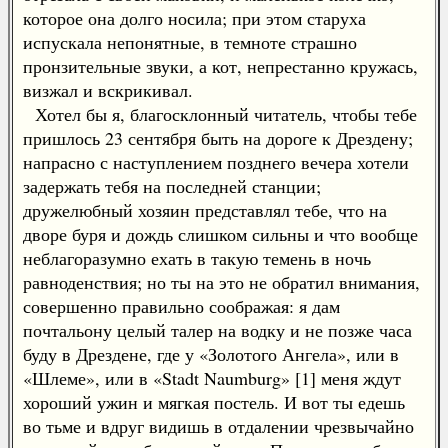
которое она долго носила; при этом старуха
испускала непонятные, в темноте страшно
пронзительные звуки, а кот, непрестанно кружась,
визжал и вскрикивал.
Хотел бы я, благосклонный читатель, чтобы тебе
пришлось 23 сентября быть на дороге к Дрездену;
напрасно с наступлением позднего вечера хотели
задержать тебя на последней станции;
дружелюбный хозяин представлял тебе, что на
дворе буря и дождь слишком сильны и что вообще
неблагоразумно ехать в такую темень в ночь
равноденствия; но ты на это не обратил внимания,
совершенно правильно соображая: я дам
почтальону целый талер на водку и не позже часа
буду в Дрездене, где у «Золотого Ангела», или в
«Шлеме», или в «Stadt Naumburg» [1] меня ждут
хороший ужин и мягкая постель. И вот ты едешь
во тьме и вдруг видишь в отдалении чрезвычайно