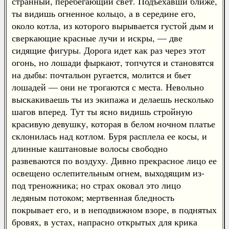
странный, перебегающий свет. Подъехавши ближе,
ты видишь огненное кольцо, а в середине его,
около котла, из которого вырывается густой дым и
сверкающие красные лучи и искры, — две
сидящие фигуры. Дорога идет как раз через этот
огонь, но лошади фыркают, топчутся и становятся
на дыбы: почтальон ругается, молится и бьет
лошадей — они не трогаются с места. Невольно
выскакиваешь ты из экипажа и делаешь несколько
шагов вперед. Тут ты ясно видишь стройную
красивую девушку, которая в белом ночном платье
склонилась над котлом. Буря расплела ее косы, и
длинные каштановые волосы свободно
развеваются по воздуху. Дивно прекрасное лицо ее
освещено ослепительным огнем, выходящим из-
под треножника; но страх оковал это лицо
ледяным потоком; мертвенная бледность
покрывает его, и в неподвижном взоре, в поднятых
бровях, в устах, напрасно открытых для крика