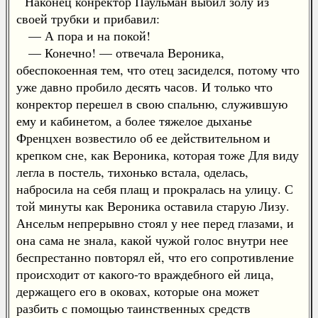
Наконец конректор Паульман выбил золу из
своей трубки и прибавил:
— А пора и на покой!
— Конечно! — отвечала Вероника,
обеспокоенная тем, что отец засиделся, потому что
уже давно пробило десять часов. И только что
конректор перешел в свою спальню, служившую
ему и кабинетом, а более тяжелое дыханье
Френцхен возвестило об ее действительном и
крепком сне, как Вероника, которая тоже Для виду
легла в постель, тихонько встала, оделась,
набросила на себя плащ и прокралась на улицу. С
той минуты как Вероника оставила старую Лизу.
Ансельм непрерывно стоял у нее перед глазами, и
она сама не знала, какой чужой голос внутри нее
беспрестанно повторял ей, что его сопротивление
происходит от какого-то враждебного ей лица,
держащего его в оковах, которые она может
разбить с помощью таинственных средств