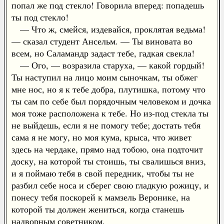
попал же под стекло! Говорила вперед: попадешь
ты под стекло!
— Что ж, смейся, издевайся, проклятая ведьма!
— сказал студент Ансельм. — Ты виновата во
всем, но Саламандр задаст тебе, гадкая свекла!
— Ого, — возразила старуха, — какой гордый!
Ты наступил на лицо моим сыночкам, ты обжег
мне нос, но я к тебе добра, плутишка, потому что
ты сам по себе был порядочным человеком и дочка
моя тоже расположена к тебе. Но из-под стекла ты
не выйдешь, если я не помогу тебе; достать тебя
сама я не могу, но моя кума, крыса, что живет
здесь на чердаке, прямо над тобою, она подточит
доску, на которой ты стоишь, ты свалишься вниз,
и я поймаю тебя в свой передник, чтобы ты не
разбил себе носа и сберег свою гладкую рожицу, и
понесу тебя поскорей к мамзель Веронике, на
которой ты должен жениться, когда станешь
надворным советником.