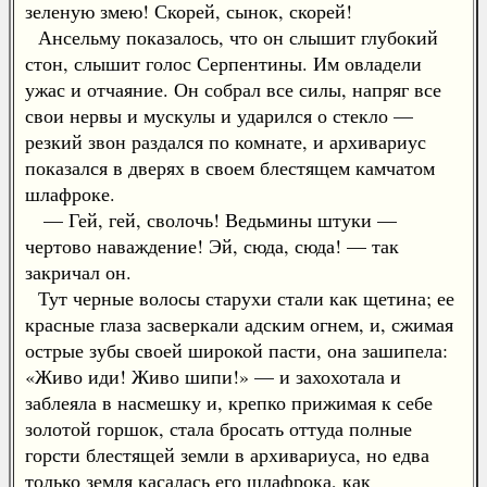
зеленую змею! Скорей, сынок, скорей!
Ансельму показалось, что он слышит глубокий
стон, слышит голос Серпентины. Им овладели
ужас и отчаяние. Он собрал все силы, напряг все
свои нервы и мускулы и ударился о стекло —
резкий звон раздался по комнате, и архивариус
показался в дверях в своем блестящем камчатом
шлафроке.
— Гей, гей, сволочь! Ведьмины штуки —
чертово наваждение! Эй, сюда, сюда! — так
закричал он.
Тут черные волосы старухи стали как щетина; ее
красные глаза засверкали адским огнем, и, сжимая
острые зубы своей широкой пасти, она зашипела:
«Живо иди! Живо шипи!» — и захохотала и
заблеяла в насмешку и, крепко прижимая к себе
золотой горшок, стала бросать оттуда полные
горсти блестящей земли в архивариуса, но едва
только земля касалась его шлафрока, как