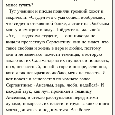
менее гулять?
Тут ученики и писцы подняли громкий хохот и
закричали: «Студент-то с ума сошел: воображает,
что сидит в стеклянной банке, а стоит на Эльбском
мосту и смотрит в воду. Пойдемте-ка дальше!» —
«Ах, — вздохнул студент, — они никогда не
видали прелестную Серпентину; они не знают, что
такое свобода и жизнь в вере и любви, поэтому
они и не замечают тяжести темницы, в которую
заключил их Саламандр за их глупость и пошлость,
но я, несчастный, погиб в горе и позоре, если она,
кого я так невыразимо люблю, меня не спасет». И
вот повеял и зашелестел по комнате голос
Серпентины: «Ансельм, верь, люби, надейся!» И
каждый звук, как луч, проникал в темницу
Ансельма, и стекло расступалось перед этими
лучами, покоряясь их власти, и грудь заключенного
могла двигаться и подниматься. Все более