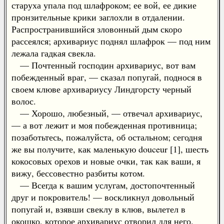
старуха упала под шлафроком; ее вой, ее дикие
пронзительные крики заглохли в отдалении.
Распространившийся зловонный дым скоро
рассеялся; архивариус поднял шлафрок — под ним
лежала гадкая свекла.
— Почтенный господин архивариус, вот вам
побежденный враг, — сказал попугай, поднося в
своем клюве архивариусу Линдгорсту черный
волос.
— Хорошо, любезный, — отвечал архивариус,
— а вот лежит и моя побежденная противница;
позаботьтесь, пожалуйста, об остальном; сегодня
же вы получите, как маленькую douceur [1], шесть
кокосовых орехов и новые очки, так как ваши, я
вижу, бессовестно разбиты котом.
— Всегда к вашим услугам, достопочтенный
друг и покровитель! — воскликнул довольный
попугай и, взявши свеклу в клюв, вылетел в
окошко, которое архивариус отворил для него.