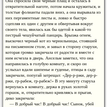
Она сбросила свой черный плащ и осталась в
отвратительной наготе, потом начала кружиться, и
толстые фолианты падали вниз, а она вырывала из
них пергаментные листы и, ловко и быстро
сцепляя их один с другим и обвертывая вокруг
своего тела, явилась как бы одетой в какой-то
пестрый чешуйчатый панцирь. Брызжа огнем,
выскочил черный кот из чернильницы, стоявшей
на письменном столе, и завыл в сторону старухи,
которая громко закричала от радости и вместе с
ним исчезла в дверь. Ансельм заметил, что она
направилась в голубую комнату, и скоро он
услыхал вдали шипенье и гуденье, птицы в саду
закричали, попугай затрещал: «Дер-р-ржи, дер-р-
ржи, гр-рабеж, гр-рабеж!» В эту минуту старуха
вернулась в комнату, держа в руках золотой
горшок, и, отвратительно кривляясь и прыгая,
дико закричала:
— В добрый час! В добрый час! Сынок, убей