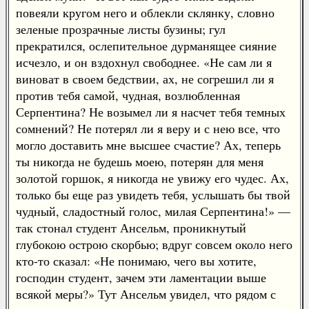
повеяли кругом него и облекли склянку, словно
зеленые прозрачные листы бузины; гул
прекратился, ослепительное дурманящее сияние
исчезло, и он вздохнул свободнее. «Не сам ли я
виноват в своем бедствии, ах, не согрешил ли я
против тебя самой, чудная, возлюбленная
Серпентина? Не возымел ли я насчет тебя темных
сомнений? Не потерял ли я веру и с нею все, что
могло доставить мне высшее счастие? Ах, теперь
ты никогда не будешь моею, потерян для меня
золотой горшок, я никогда не увижу его чудес. Ах,
только бы еще раз увидеть тебя, услышать бы твой
чудный, сладостный голос, милая Серпентина!» —
так стонал студент Ансельм, проникнутый
глубокою острою скорбью; вдруг совсем около него
кто-то сказал: «Не понимаю, чего вы хотите,
господин студент, зачем эти ламентации выше
всякой меры?» Тут Ансельм увидел, что рядом с