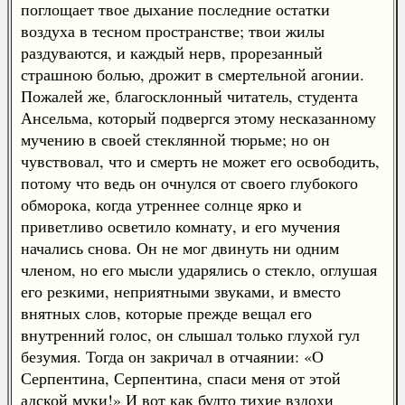
поглощает твое дыхание последние остатки
воздуха в тесном пространстве; твои жилы
раздуваются, и каждый нерв, прорезанный
страшною болью, дрожит в смертельной агонии.
Пожалей же, благосклонный читатель, студента
Ансельма, который подвергся этому несказанному
мучению в своей стеклянной тюрьме; но он
чувствовал, что и смерть не может его освободить,
потому что ведь он очнулся от своего глубокого
обморока, когда утреннее солнце ярко и
приветливо осветило комнату, и его мучения
начались снова. Он не мог двинуть ни одним
членом, но его мысли ударялись о стекло, оглушая
его резкими, неприятными звуками, и вместо
внятных слов, которые прежде вещал его
внутренний голос, он слышал только глухой гул
безумия. Тогда он закричал в отчаянии: «О
Серпентина, Серпентина, спаси меня от этой
адской муки!» И вот как будто тихие вздохи