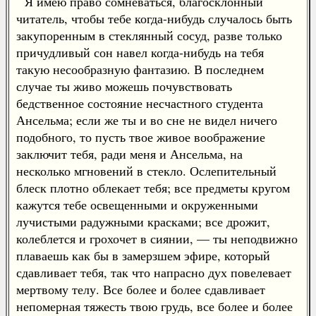
Я имею право сомневаться, благосклонный
читатель, чтобы тебе когда-нибудь случалось быть
закупоренным в стеклянный сосуд, разве только
причудливый сон навел когда-нибудь на тебя
такую несообразную фантазию. В последнем
случае ты живо можешь почувствовать
бедственное состояние несчастного студента
Ансельма; если же ты и во сне не видел ничего
подобного, то пусть твое живое воображение
заключит тебя, ради меня и Ансельма, на
несколько мгновений в стекло. Ослепительный
блеск плотно облекает тебя; все предметы кругом
кажутся тебе освещенными и окруженными
лучистыми радужными красками; все дрожит,
колеблется и грохочет в сиянии, — ты неподвижно
плаваешь как бы в замерзшем эфире, который
сдавливает тебя, так что напрасно дух повелевает
мертвому телу. Все более и более сдавливает
непомерная тяжесть твою грудь, все более и более