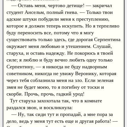
— Оставь меня, чертово детище! — закричал
студент Ансельм, полный гнева. — Только твои
адские штуки побудили меня к преступлению,
которое я должен теперь искупить. Но я терпеливо
буду переносить все, потому что я могу
существовать только здесь, где дорогая Серпентина
окружает меня любовью и утешением. Слушай,
старуха, и оставь надежду. Не покорюсь я твоей
силе; я люблю и буду вечно любить одну только
Серпентину, — я никогда не буду надворным
советником, никогда не увижу Веронику, которая
через тебя соблазнила меня на зло. Если зеленая
змея не будет моею, то я погибну от тоски и
скорби. Прочь, прочь, гадкий урод!
Тут старуха захохотала так, что в комнате
раздался звон, и воскликнула:
— Ну, так сиди тут и пропадай, а мне пора за
дело, ведь у меня тут есть еще и другая работа! —