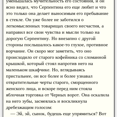
уменьшалась мучительность его состояния, и он
ясно видел, что Серпентина его еще любит и что
это только она делает выносимым его пребывание
в стекле. Он уже более не заботился о
легкомысленных товарищах своего несчастия, а
направил все свои чувства и мысли только на
дорогую Серпентину. Но внезапно с другой
стороны послышалось какое-то глухое, противное
ворчание. Он скоро мог заметить, что оно
происходило от старого кофейника со сломанной
крышкой, который стоял напротив него на
маленьком шкафчике. Но, вглядываясь
пристальнее, он все более и более узнавал
отвратительные черты старого, сморщенного
женского лица, и вскоре перед ним стояла
яблочная торговка от Черных ворот. Она оскалила
на него зубы, засмеялась и воскликнула
дребезжащим голосом:
— Эй, эй, сынок, будешь еще упрямиться? Вот