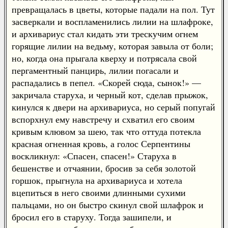
превращалась в цветы, которые падали на пол. Тут
засверкали и воспламенились лилии на шлафроке,
и архивариус стал кидать эти трескучим огнем
горящие лилии на ведьму, которая завыла от боли;
но, когда она прыгала кверху и потрясала свой
пергаментный панцирь, лилии погасали и
распадались в пепел. «Скорей сюда, сынок!» —
закричала старуха, и черный кот, сделав прыжок,
кинулся к двери на архивариуса, но серый попугай
вспорхнул ему навстречу и схватил его своим
кривым клювом за шею, так что оттуда потекла
красная огненная кровь, а голос Серпентины
воскликнул: «Спасен, спасен!» Старуха в
бешенстве и отчаянии, бросив за себя золотой
горшок, прыгнула на архивариуса и хотела
вцепиться в него своими длинными сухими
пальцами, но он быстро скинул свой шлафрок и
бросил его в старуху. Тогда зашипели, и