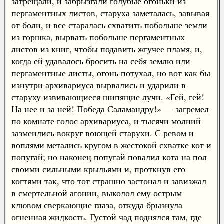
затрещали, и забрызгали голубые огоньки из
пергаментных листов, старуха заметалась, завывая
от боли, и все старалась схватить побольше земли
из горшка, вырвать побольше пергаментных
листов из книг, чтобы подавить жгучее пламя, и,
когда ей удавалось бросить на себя землю или
пергаментные листы, огонь потухал, но вот как бы
изнутри архивариуса вырвались и ударили в
старуху извивающиеся шипящие лучи. «Гей, гей!
На нее и за ней! Победа Саламандру!» — загремел
по комнате голос архивариуса, и тысячи молний
зазмеились вокруг воющей старухи. С ревом и
воплями метались кругом в жестокой схватке кот и
попугай; но наконец попугай повалил кота на пол
своими сильными крыльями и, проткнув его
когтями так, что тот страшно застонал и завизжал
в смертельной агонии, выколол ему острым
клювом сверкающие глаза, откуда брызнула
огненная жидкость. Густой чад поднялся там, где