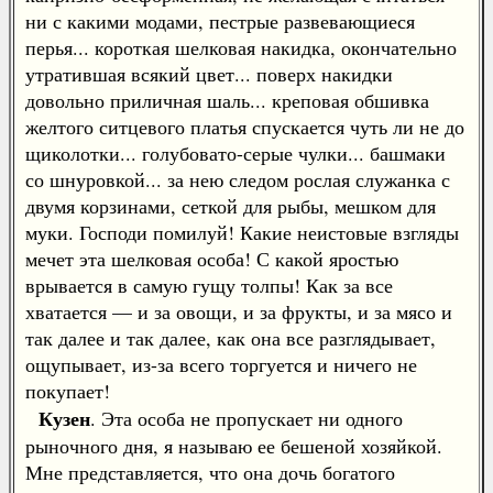
ни с какими модами, пестрые развевающиеся
перья... короткая шелковая накидка, окончательно
утратившая всякий цвет... поверх накидки
довольно приличная шаль... креповая обшивка
желтого ситцевого платья спускается чуть ли не до
щиколотки... голубовато-серые чулки... башмаки
со шнуровкой... за нею следом рослая служанка с
двумя корзинами, сеткой для рыбы, мешком для
муки. Господи помилуй! Какие неистовые взгляды
мечет эта шелковая особа! С какой яростью
врывается в самую гущу толпы! Как за все
хватается — и за овощи, и за фрукты, и за мясо и
так далее и так далее, как она все разглядывает,
ощупывает, из-за всего торгуется и ничего не
покупает!
Кузен
. Эта особа не пропускает ни одного
рыночного дня, я называю ее бешеной хозяйкой.
Мне представляется, что она дочь богатого