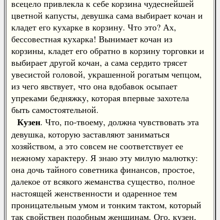
всецело привлекла к себе корзина чудеснейшей
цветной капусты, девушка сама выбирает кочан и
кладет его кухарке в корзину. Что это? Ах,
бессовестная кухарка! Вынимает кочан из
корзины, кладет его обратно в корзину торговки и
выбирает другой кочан, а сама сердито трясет
увесистой головой, украшенной рогатым чепцом,
из чего явствует, что она вдобавок осыпает
упреками бедняжку, которая впервые захотела
быть самостоятельной.
Кузен
. Что, по-твоему, должна чувствовать эта
девушка, которую заставляют заниматься
хозяйством, а это совсем не соответствует ее
нежному характеру. Я знаю эту милую малютку:
она дочь тайного советника финансов, простое,
далекое от всякого жеманства существо, полное
настоящей женственности и одаренное тем
проницательным умом и тонким тактом, который
так свойствен подобным женщинам. Ого, кузен,