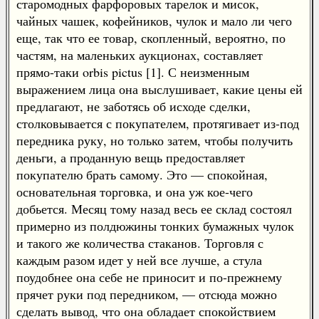
старомодных фарфоровых тарелок и мисок,
чайных чашек, кофейников, чулок и мало ли чего
еще, так что ее товар, скопленный, вероятно, по
частям, на маленьких аукционах, составляет
прямо-таки orbis pictus [1]. С неизменным
выражением лица она выслушивает, какие цены ей
предлагают, не заботясь об исходе сделки,
столковывается с покупателем, протягивает из-под
передника руку, но только затем, чтобы получить
деньги, а проданную вещь предоставляет
покупателю брать самому. Это — спокойная,
основательная торговка, и она уж кое-чего
добьется. Месяц тому назад весь ее склад состоял
примерно из полдюжины тонких бумажных чулок
и такого же количества стаканов. Торговля с
каждым разом идет у ней все лучше, а стула
поудобнее она себе не приносит и по-прежнему
прячет руки под передником, — отсюда можно
сделать вывод, что она обладает спокойствием