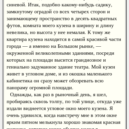
синевой. Итак, подобно какому-нибудь садику,
замкнутому оградой со всех четырех сторон и
занимающему пространство в десять квадратных
футов, комната моего кузена в ширину и длину
невелика, но высота у нее немалая. К тому же
квартира кузена находится в самой красивой части
города — а именно на Большом рынке, —
окруженной великолепными зданиями, посреди
которых на площади высится грандиозное и
гениально задуманное здание театра. Мой кузен
живет в угловом доме, и из окошка маленького
кабинетика он сразу может обозревать всю
панораму огромной площади.
Однажды, как раз в рыночный день, я шел,
пробираясь сквозь толпу, по той улице, откуда уже
издали виднеется угловое окно моего кузена. Я
очень удивился, когда навстречу мне в этом окне
ярким пятном мелькнула хорошо знакомая красная
шапочка, которую кузен обычно носил в