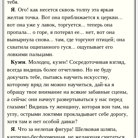
тебя.
Я
. Ого! как несется сквозь толпу эта яркая
желтая точка. Вот она приближается к церкви...
вот она уже у лавок, торгуется... теперь она
пропала... о горе, я потерял ее... нет, вот она
вынырнула снова... там, где торгуют птицей; она
схватила ощипанного гуся... ощупывает его
ловкими пальцами.
Кузен
. Молодец, кузен! Сосредоточивая взгляд,
всегда видишь более отчетливо. Но не буду
докучать тебе, пытаясь научить искусству,
которому вряд ли можно научиться, дай-ка я
обращу твое внимание на всякие забавные сцены,
а сейчас они начнут развертываться у нас перед
глазами! Видишь ту женщину, которая вон там, на
углу, острыми локтями прокладывает себе дорогу,
хотя там и нет особой давки?
Я
. Что за нелепая фигура! Шелковая шляпа,
капризно-бесформенная, не желающая считаться