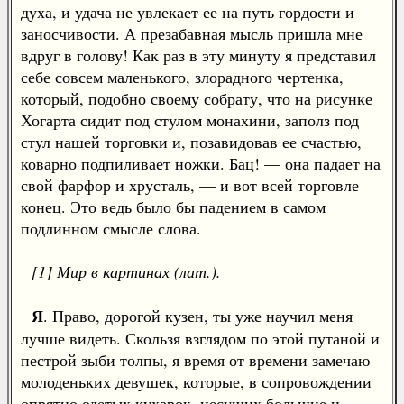
духа, и удача не увлекает ее на путь гордости и
заносчивости. А презабавная мысль пришла мне
вдруг в голову! Как раз в эту минуту я представил
себе совсем маленького, злорадного чертенка,
который, подобно своему собрату, что на рисунке
Хогарта сидит под стулом монахини, заполз под
стул нашей торговки и, позавидовав ее счастью,
коварно подпиливает ножки. Бац! — она падает на
свой фарфор и хрусталь, — и вот всей торговле
конец. Это ведь было бы падением в самом
подлинном смысле слова.
[1] Мир в картинах (лат.).
Я
. Право, дорогой кузен, ты уже научил меня
лучше видеть. Скользя взглядом по этой путаной и
пестрой зыби толпы, я время от времени замечаю
молоденьких девушек, которые, в сопровождении
опрятно одетых кухарок, несущих большие и