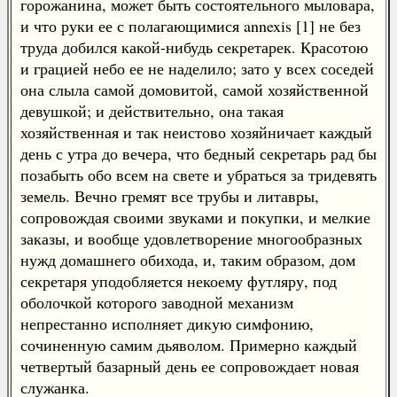
горожанина, может быть состоятельного мыловара,
и что руки ее с полагающимися annexis [1] не без
труда добился какой-нибудь секретарек. Красотою
и грацией небо ее не наделило; зато у всех соседей
она слыла самой домовитой, самой хозяйственной
девушкой; и действительно, она такая
хозяйственная и так неистово хозяйничает каждый
день с утра до вечера, что бедный секретарь рад бы
позабыть обо всем на свете и убраться за тридевять
земель. Вечно гремят все трубы и литавры,
сопровождая своими звуками и покупки, и мелкие
заказы, и вообще удовлетворение многообразных
нужд домашнего обихода, и, таким образом, дом
секретаря уподобляется некоему футляру, под
оболочкой которого заводной механизм
непрестанно исполняет дикую симфонию,
сочиненную самим дьяволом. Примерно каждый
четвертый базарный день ее сопровождает новая
служанка.