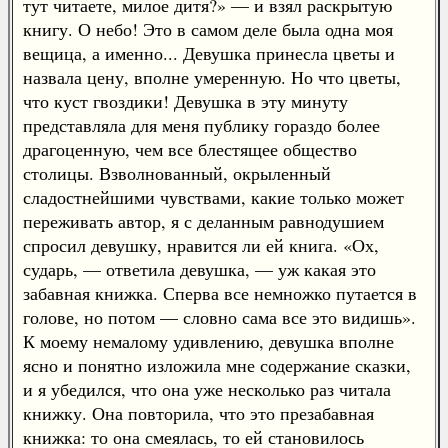
тут читаете, милое дитя?» — и взял раскрытую
книгу. О небо! Это в самом деле была одна моя
вещица, а именно... Девушка принесла цветы и
назвала цену, вполне умеренную. Но что цветы,
что куст гвоздики! Девушка в эту минуту
представляла для меня публику гораздо более
драгоценную, чем все блестящее общество
столицы. Взволнованный, окрыленный
сладостнейшими чувствами, какие только может
переживать автор, я с деланным равнодушием
спросил девушку, нравится ли ей книга. «Ох,
сударь, — ответила девушка, — уж какая это
забавная книжка. Сперва все немножко путается в
голове, но потом — словно сама все это видишь».
К моему немалому удивлению, девушка вполне
ясно и понятно изложила мне содержание сказки,
и я убедился, что она уже несколько раз читала
книжку. Она повторила, что это презабавная
книжка: то она смеялась, то ей становилось