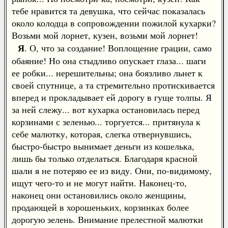
тебе нравится та девушка, что сейчас показалась
около колодца в сопровождении пожилой кухарки?
Возьми мой лорнет, кузен, возьми мой лорнет!
Я
. О, что за создание! Воплощение грации, само
обаяние! Но она стыдливо опускает глаза... шаги
ее робки... нерешительны; она боязливо льнет к
своей спутнице, а та стремительно протискивается
вперед и прокладывает ей дорогу в гуще толпы. Я
за ней слежу... вот кухарка остановилась перед
корзинами с зеленью... торгуется... притянула к
себе малютку, которая, слегка отвернувшись,
быстро-быстро вынимает деньги из кошелька,
лишь бы только отделаться. Благодаря красной
шали я не потеряю ее из виду. Они, по-видимому,
ищут чего-то и не могут найти. Наконец-то,
наконец они остановились около женщины,
продающей в хорошеньких, корзинках более
дорогую зелень. Внимание прелестной малютки