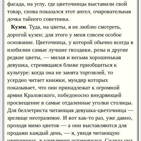
фасада, на углу, где цветочницы выставили свой
товар, снова показался этот ангел, очаровательная
дочка тайного советника.
Кузен
. Туда, на цветы, я не люблю смотреть,
дорогой кузен; для этого у меня совсем особое
основание. Цветочница, у которой обычно всегда в
изобилии самые лучшие гвоздики, розы и другие
редкие цветы, — милая и весьма хорошенькая
девушка, стремящаяся ближе приобщиться к
культуре: когда она не занята торговлей, то
усердно читает книжки, мундир которых
показывает, что они принадлежат к огромной
армии Краловского, победоносно внедряющей
просвещение в самые отдаленные уголки столицы.
Для беллетриста читающая девушка-цветочница —
зрелище неотразимое. И вот как-то раз, уже давно,
проходя мимо цветов — а они выставляются для
продажи каждый день, — я, увидя читающую
цветочницу, в удивлении остановился. Сидела она