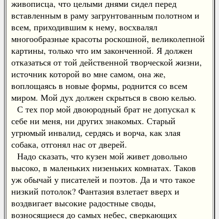
живописца, что целыми днями сидел перед
вставленным в раму загрунтованным полотном и
всем, приходившим к нему, восхвалял
многообразные красоты роскошной, великолепной
картины, только что им законченной. Я должен
отказаться от той действенной творческой жизни,
источник которой во мне самом, она же,
воплощаясь в новые формы, роднится со всем
миром. Мой дух должен скрыться в свою келью.
С тех пор мой двоюродный брат не допускал к
себе ни меня, ни других знакомых. Старый
угрюмый инвалид, сердясь и ворча, как злая
собака, отгонял нас от дверей.
Надо сказать, что кузен мой живет довольно
высоко, в маленьких низеньких комнатах. Таков
уж обычай у писателей и поэтов. Да и что такое
низкий потолок? Фантазия взлетает вверх и
воздвигает высокие радостные своды,
возносящиеся до самых небес, сверкающих