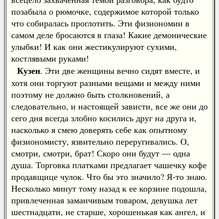
позабыла о рюмочке, содержимое которой только
что собиралась проглотить. Эти физиономии в
самом деле бросаются в глаза! Какие демонические
улыбки! И как они жестикулируют сухими,
костлявыми руками!
Кузен
. Эти две женщины вечно сидят вместе, и
хотя они торгуют разными вещами и между ними
поэтому не должно быть столкновений, а
следовательно, и настоящей зависти, все же они до
сего дня всегда злобно косились друг на друга и,
насколько я смею доверять себе как опытному
физиономисту, язвительно переругивались. О,
смотри, смотри, брат! Скоро они будут — одна
душа. Торговка платками предлагает чашечку кофе
продавщице чулок. Что бы это значило? Я-то знаю.
Несколько минут тому назад к ее корзине подошла,
привлеченная заманчивым товаром, девушка лет
шестнадцати, не старше, хорошенькая как ангел, и