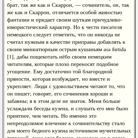
брат, так же как и Скаррон, — сочинитель, он, так
же как и Скаррон, отличается особой живостью
фантазии и придает своим шуткам причудливо-
юмористический характер. Но к чести писателя
немецкого следует отметить, что он никогда не
считал нужным в качестве приправы добавлять к
своим миниатюрным острым кушаньям asa fœtida
[1], дабы пощекотать нёбо своим немецким
читателям, которые плохо переносят подобное
угощение. Ему достаточно той благородной
пряности, которая возбуждает, но вместе и
укрепляет. Люди с удовольствием читают то, что
он пишет; говорят, его сочинения хороши и
забавны; я в этом деле не знаток. Меня больше
услаждали беседы кузена, и слушать его мне было
приятнее, чем читать. Но именно это
непреодолимое влечение к сочинительству стало
для моего бедного кузена источником мучительных
терзаний, даже злая болезнь оказалась не в силах