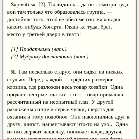
Sapienti sat [2]. Ты видишь... да нет, смотри туда,
вон там только что образовалась группа, —
достойная того, чтоб ее обессмертил карандаш
какого-нибудь Хогарта. Гляди-ка туда, брат, —
место у третьей двери в театр!
[1] Придатками (лат.).
[2] Мудрому достаточно (лат.).
Я
. Там несколько старух, они сидят на низких
стульях. Перед каждой — средних размеров
корзина, где разложен весь товар хозяйки. Одна
продает пестрые платки, это — товар-приманка,
рассчитанный на неопытный глаз. У другой
разложены синие и серые чулки, шерсть для
вязания и тому подобное. Они наклонились друг к
другу, шипят, нашептывают что-то на ухо... Одна
из них держит чашечку, попивает кофе; другая,
всецело захваченная темой разговора, как будто