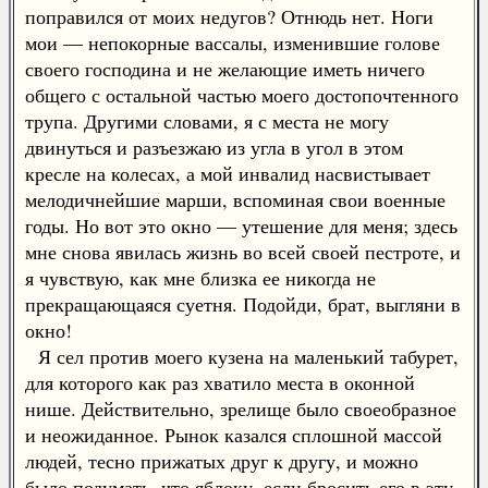
поправился от моих недугов? Отнюдь нет. Ноги
мои — непокорные вассалы, изменившие голове
своего господина и не желающие иметь ничего
общего с остальной частью моего достопочтенного
трупа. Другими словами, я с места не могу
двинуться и разъезжаю из угла в угол в этом
кресле на колесах, а мой инвалид насвистывает
мелодичнейшие марши, вспоминая свои военные
годы. Но вот это окно — утешение для меня; здесь
мне снова явилась жизнь во всей своей пестроте, и
я чувствую, как мне близка ее никогда не
прекращающаяся суетня. Подойди, брат, выгляни в
окно!
Я сел против моего кузена на маленький табурет,
для которого как раз хватило места в оконной
нише. Действительно, зрелище было своеобразное
и неожиданное. Рынок казался сплошной массой
людей, тесно прижатых друг к другу, и можно
было подумать, что яблоку, если бросить его в эту