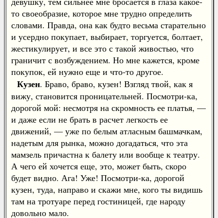
девушку, тем сильнее мне бросается в глаза какое-
то своеобразие, которое мне трудно определить
словами. Правда, она как будто весьма старательно
и усердно покупает, выбирает, торгуется, болтает,
жестикулирует, и все это с такой живостью, что
граничит с возбуждением. Но мне кажется, кроме
покупок, ей нужно еще и что-то другое.
Кузен
. Браво, браво, кузен! Взгляд твой, как я
вижу, становится проницательней. Посмотри-ка,
дорогой мой: несмотря на скромность ее платья, —
и даже если не брать в расчет легкость ее
движений, — уже по белым атласным башмачкам,
надетым для рынка, можно догадаться, что эта
мамзель причастна к балету или вообще к театру.
А чего ей хочется еще, это, может быть, скоро
будет видно. Ага! Уже! Посмотри-ка, дорогой
кузен, туда, направо и скажи мне, кого ты видишь
там на тротуаре перед гостиницей, где народу
довольно мало.