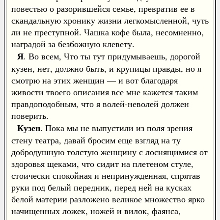
повестью о разорившейся семье, превратив ее в
скандальную хронику жизни легкомысленной, чуть
ли не преступной. Чашка кофе была, несомненно,
наградой за безбожную клевету.
Я
. Во всем, Что ты тут придумываешь, дорогой
кузен, нет, должно быть, и крупицы правды, но я
смотрю на этих женщин — и вот благодаря
живости твоего описания все мне кажется таким
правдоподобным, что я волей-неволей должен
поверить.
Кузен
. Пока мы не выпустили из поля зрения
стену театра, давай бросим еще взгляд на ту
добродушную толстую женщину с лоснящимися от
здоровья щеками, что сидит на плетеном стуле,
стоически спокойная и непринужденная, спрятав
руки под белый передник, перед ней на кусках
белой материи разложено великое множество ярко
начищенных ложек, ножей и вилок, фаянса,