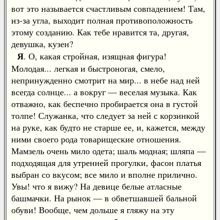
вот это называется счастливым совпадением! Там,
из-за угла, выходит полная противоположность
этому созданию. Как тебе нравится та, другая,
девушка, кузен?
Я
. О, какая стройная, изящная фигура!
Молодая... легкая и быстроногая, смело,
непринужденно смотрит на мир... в небе над ней
всегда солнце... а вокруг — веселая музыка. Как
отважно, как беспечно пробирается она в густой
толпе! Служанка, что следует за ней с корзинкой
на руке, как будто не старше ее, и, кажется, между
ними своего рода товарищеские отношения.
Мамзель очень мило одета; шаль модная; шляпа —
подходящая для утренней прогулки, фасон платья
выбран со вкусом; все мило и вполне прилично.
Увы! что я вижу? На девице белые атласные
башмачки. На рынок — в обветшавшей бальной
обуви! Вообще, чем дольше я гляжу на эту