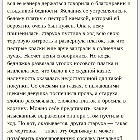
вся ее манера держаться говорила о благонравии и
стыдливой бедности. Желания ее устремлялись к
белому платку с пестрой каемкой, который ей,
вероятно, очень был нужен. Она к нему
приценилась, старуха пустила в ход всю свою
торговую хитрость и развернула платок, так что
пестрые краски еще ярче заиграли в солнечных
лучах. Насчет цены сговорились. Но когда
бедняжка развязала уголок носового платка и
извлекла все, что было в ее скудной казне,
наличность оказалась недостаточной для такой
покупки. Со слезами на глазах, с пылающими
щеками девушка поспешила прочь, а старуха
злобно рассмеялась, сложила платок и бросила в
корзину. Можно себе представить, какие
изысканные выражения она при этом пустила в
ход. Но вот, оказывается, другая старуха — такая
же чертовка — знает эту бедняжку и может
позабавить разочарованную соседку печальной