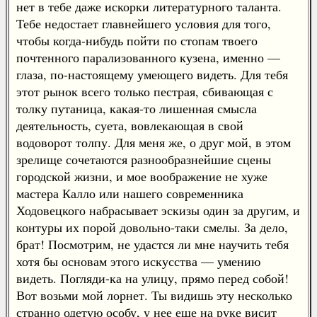
нет в тебе даже искорки литературного таланта.
Тебе недостает главнейшего условия для того,
чтобы когда-нибудь пойти по стопам твоего
почтенного парализованного кузена, именно —
глаза, по-настоящему умеющего видеть. Для тебя
этот рынок всего только пестрая, сбивающая с
толку путаница, какая-то лишенная смысла
деятельность, суета, вовлекающая в свой
водоворот толпу. Для меня же, о друг мой, в этом
зрелище сочетаются разнообразнейшие сцены
городской жизни, и мое воображение не хуже
мастера Калло или нашего современника
Ходовецкого набрасывает эскизы один за другим, и
контуры их порой довольно-таки смелы. За дело,
брат! Посмотрим, не удастся ли мне научить тебя
хотя бы основам этого искусства — умению
видеть. Погляди-ка на улицу, прямо перед собой!
Вот возьми мой лорнет. Ты видишь эту несколько
странно одетую особу, у нее еще на руке висит