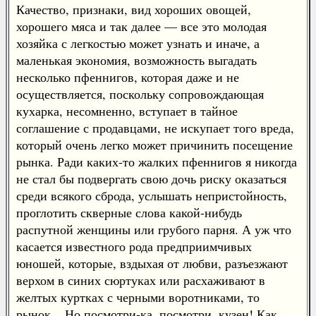
Качество, признаки, вид хороших овощей,
хорошего мяса и так далее — все это молодая
хозяйка с легкостью может узнать и иначе, а
маленькая экономия, возможность выгадать
несколько пфеннигов, которая даже и не
осуществляется, поскольку сопровождающая
кухарка, несомненно, вступает в тайное
соглашение с продавцами, не искупает того вреда,
который очень легко может причинить посещение
рынка. Ради каких-то жалких пфеннигов я никогда
не стал бы подвергать свою дочь риску оказаться
среди всякого сброда, услышать непристойность,
проглотить скверные слова какой-нибудь
распутной женщины или грубого парня. А уж что
касается известного рода предприимчивых
юношей, которые, вздыхая от любви, разъезжают
верхом в синих сюртуках или расхаживают в
желтых куртках с черными воротниками, то
рынок... Но посмотри-ка, посмотри, кузен! Как