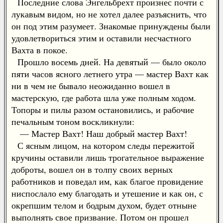
Последние слова Энгельбрехт произнес почти с
лукавым видом, но не хотел далее разъяснить, что
он под этим разумеет. Знакомые принуждены были
удовлетвориться этим и оставили несчастного
Вахта в покое.
Прошло восемь дней. На девятый — было около
пяти часов ясного летнего утра — мастер Вахт как
ни в чем не бывало неожиданно вошел в
мастерскую, где работа шла уже полным ходом.
Топоры и пилы разом остановились, и рабочие
печальным тоном воскликнули:
— Мастер Вахт! Наш добрый мастер Вахт!
С ясным лицом, на котором следы пережитой
кручины оставили лишь трогательное выражение
доброты, вошел он в толпу своих верных
работников и поведал им, как благое провидение
ниспослало ему благодать и утешение и как он, с
окрепшим телом и бодрым духом, будет отныне
выполнять свое призвание. Потом он прошел