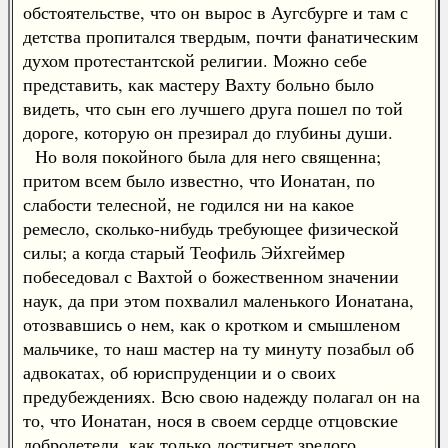
обстоятельстве, что он вырос в Аугсбурге и там с
детства пропитался твердым, почти фанатическим
духом протестантской религии. Можно себе
представить, как мастеру Вахту больно было
видеть, что сын его лучшего друга пошел по той
дороге, которую он презирал до глубины души.
Но воля покойного была для него священна;
притом всем было известно, что Ионатан, по
слабости телесной, не годился ни на какое
ремесло, сколько-нибудь требующее физической
силы; а когда старый Теофиль Эйхгеймер
побеседовал с Вахтой о божественном значении
наук, да при этом похвалил маленького Ионатана,
отозвавшись о нем, как о кротком и смышленом
мальчике, то наш мастер на ту минуту позабыл об
адвокатах, об юриспруденции и о своих
предубеждениях. Всю свою надежду полагал он на
то, что Ионатан, нося в своем сердце отцовские
добродетели, как только достигнет зрелого