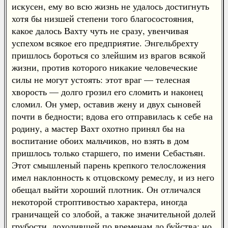
искусен, ему во всю жизнь не удалось достигнуть
хотя бы низшей степени того благосостояния,
какое далось Вахту чуть не сразу, увенчивая
успехом всякое его предприятие. Энгельбрехту
пришлось бороться со злейшим из врагов всякой
жизни, против которого никакие человеческие
силы не могут устоять: этот враг — телесная
хворость — долго грозил его сломить и наконец
сломил. Он умер, оставив жену и двух сыновей
почти в бедности; вдова его отправилась к себе на
родину, а мастер Вахт охотно принял бы на
воспитание обоих мальчиков, но взять в дом
пришлось только старшего, по имени Себастьян.
Этот смышленый парень крепкого телосложения
имел наклонность к отцовскому ремеслу, и из него
обещал выйти хороший плотник. Он отличался
некоторой строптивостью характера, иногда
граничащей со злобой, а также значительной долей
грубости, доходившей по временам до буйства; но