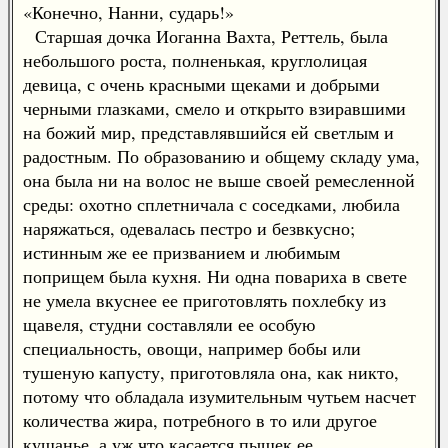
«Конечно, Нанни, сударь!»
Старшая дочка Иоганна Вахта, Реттель, была
небольшого роста, полненькая, круглолицая
девица, с очень красными щеками и добрыми
черными глазками, смело и открыто взиравшими
на божий мир, представлявшийся ей светлым и
радостным. По образованию и общему складу ума,
она была ни на волос не выше своей ремесленной
среды: охотно сплетничала с соседками, любила
наряжаться, одевалась пестро и безвкусно;
истинным же ее призванием и любимым
поприщем была кухня. Ни одна повариха в свете
не умела вкуснее ее приготовлять похлебку из
щавеля, студни составляли ее особую
специальность, овощи, например бобы или
тушеную капусту, приготовляла она, как никто,
потому что обладала изумительным чутьем насчет
количества жира, потребного в то или другое
кушанье, а уж что касается пышек ее