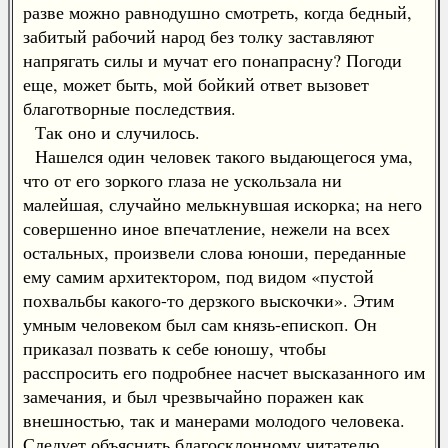
разве можно равнодушно смотреть, когда бедный,
забитый рабочий народ без толку заставляют
напрягать силы и мучат его понапрасну? Погоди
еще, может быть, мой бойкий ответ вызовет
благотворные последствия.
Так оно и случилось.
Нашелся один человек такого выдающегося ума,
что от его зоркого глаза не ускользала ни
малейшая, случайно мелькнувшая искорка; на него
совершенно иное впечатление, нежели на всех
остальных, произвели слова юноши, переданные
ему самим архитектором, под видом «пустой
похвальбы какого-то дерзкого выскочки». Этим
умным человеком был сам князь-епископ. Он
приказал позвать к себе юношу, чтобы
расспросить его подробнее насчет высказанного им
замечания, и был чрезвычайно поражен как
внешностью, так и манерами молодого человека.
Следует объяснить благосклонному читателю,