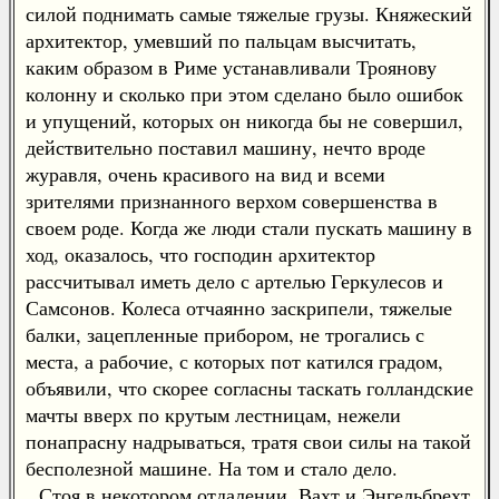
силой поднимать самые тяжелые грузы. Княжеский
архитектор, умевший по пальцам высчитать,
каким образом в Риме устанавливали Троянову
колонну и сколько при этом сделано было ошибок
и упущений, которых он никогда бы не совершил,
действительно поставил машину, нечто вроде
журавля, очень красивого на вид и всеми
зрителями признанного верхом совершенства в
своем роде. Когда же люди стали пускать машину в
ход, оказалось, что господин архитектор
рассчитывал иметь дело с артелью Геркулесов и
Самсонов. Колеса отчаянно заскрипели, тяжелые
балки, зацепленные прибором, не трогались с
места, а рабочие, с которых пот катился градом,
объявили, что скорее согласны таскать голландские
мачты вверх по крутым лестницам, нежели
понапрасну надрываться, тратя свои силы на такой
бесполезной машине. На том и стало дело.
Стоя в некотором отдалении, Вахт и Энгельбрехт