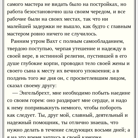
самого мастера не видать было на постройках, но
работа безостановочно шла своим чередом, и все
рабочие были на своих местах, так что ни
малейшей задержки не вышло, как будто с главным
мастером ровно ничего не случилось.
Ранним утром Вахт с полным самообладанием,
твердою поступью, черпая утешение и надежду в
своей вере, в истинной религии, пустившей в его
душе глубокие корпи, проводил тело своей жены и
своего сына к месту их вечного упокоения; а в
полдень того же дня он, с просветлевшим лицом,
сказал своему другу:
— Энгельбрехт, мне необходимо побыть наедине
со своим горем: оно раздирает мне сердце, и надо
к нему попривыкнуть немного, чтобы побороть
как следует. Ты, друг мой, славный, деятельный и
надежный помощник, ты отлично знаешь, что
нужно делать в течение следующих восьми дней; а
я на это время запрусь в своей каморке.