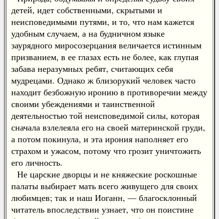
детей, идет собственными, скрытыми и
неисповедимыми путями, и то, что нам кажется
удобным случаем, а на будничном языке
заурядного миросозерцания величается истинным
призванием, в ее глазах есть не более, как глупая
забава неразумных ребят, считающих себя
мудрецами. Однако ж близорукий человек часто
находит безбожную иронию в противоречии между
своими убеждениями и таинственной
деятельностью той неисповедимой силы, которая
сначала взлелеяла его на своей материнской груди,
а потом покинула, и эта ирония наполняет его
страхом и ужасом, потому что грозит уничтожить
его личность.
Не царские дворцы и не княжеские роскошные
палаты выбирает мать всего живущего для своих
любимцев; так и наш Иоганн, — благосклонный
читатель впоследствии узнает, что он поистине