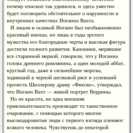
почему епископ так удивился, и здесь уместно
будет поговорить обстоятельнее о наружности и
внутренних качествах Иоганна Вахта.
И лицом и осанкой Иоганн был необыкновенно
красивый юноша, но лишь в годы зрелого
мужества его благородные черты и высокая фигура
достигли полного развития. Каноники, мерявшие
все старинной меркой, говорили, что у Иоганна
голова древнего римлянина, а один молодой аббат,
круглый год, даже в сильнейшие морозы,
ходивший в черной шелковой рясе и успевший
прочесть Шиллерову драму «Фиеско», утверждал,
что Иоганн Вахт — живой портрет Веррины.
Но не красота, не одна внешняя
привлекательность производят то таинственное
очарование, с помощью которого многие
высокодаровитые люди с первого взгляда пленяют
всякого человека. Чувствуешь до некоторой