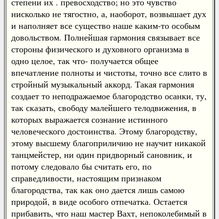
степени их . превосходство; но это чувство
нисколько не тягостно, а, наоборот, возвышает дух
и наполняет все существо наше каким-то особым
довольством. Полнейшая гармония связывает все
стороны физического и духовного организма в
одно целое, так что- получается общее
впечатление полноты и чистоты, точно все слито в
стройный музыкальный аккорд. Такая гармония
создает то неподражаемое благородство осанки, ту,
так сказать, свободу малейшего телодвижения, в
которых выражается сознание истинного
человеческого достоинства. Этому благородству,
этому высшему благоприличию не научит никакой
танцмейстер, ни один придворный сановник, и
потому следовало бы считать его, по
справедливости, настоящим признаком
благородства, так как оно дается лишь самою
природой, в виде особого отпечатка. Остается
прибавить, что наш мастер Вахт, непоколебимый в