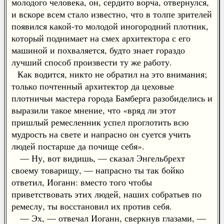
молодого человека, он, сердито ворча, отвернулся,
и вскоре всем стало известно, что в толпе зрителей
появился какой-то молодой иногородний плотник,
который поднимает на смех архитектора с его
машиной и похваляется, будто знает гораздо
лучший способ произвести ту же работу.
Как водится, никто не обратил на это внимания;
только почтенный архитектор да цеховые
плотничьи мастера города Бамберга разобиделись и
выразили такое мнение, что «вряд ли этот
пришлый ремесленник успел проглотить всю
мудрость на свете и напрасно он суется учить
людей постарше да почище себя».
— Ну, вот видишь, — сказал Энгельбрехт
своему товарищу, — напрасно ты так бойко
ответил, Иоганн: вместо того чтобы
приветствовать этих людей, наших собратьев по
ремеслу, ты восстановил их против себя.
— Эх, — отвечал Иоганн, сверкнув глазами, —