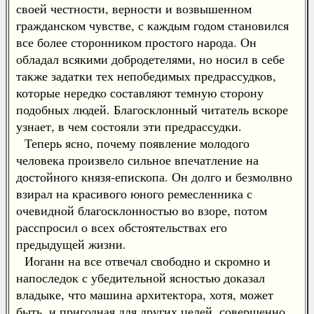
своей честности, верности и возвышенном
гражданском чувстве, с каждым годом становился
все более сторонником простого народа. Он
обладал всякими добродетелями, но носил в себе
также задатки тех непобедимых предрассудков,
которые нередко составляют темную сторону
подобных людей. Благосклонный читатель вскоре
узнает, в чем состояли эти предрассудки.
Теперь ясно, почему появление молодого
человека произвело сильное впечатление на
достойного князя-епископа. Он долго и безмолвно
взирал на красивого юного ремесленника с
очевидной благосклонностью во взоре, потом
расспросил о всех обстоятельствах его
предыдущей жизни.
Иоганн на все отвечал свободно и скромно и
напоследок с убедительной ясностью доказал
владыке, что машина архитектора, хотя, может
быть, и пригодная для других целей, совершенно