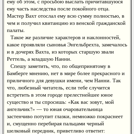
ему об этом, с просьбою выслать причитавшуюся
ему часть наследства после покойного отца.
Мастер Вахт отослал ему всю сумму полностью, в
чем и получил квитанцию из венской гражданской
палаты.
Такое же различие характеров и наклонностей,
какое проявляли сыновья Энгельбрехта, замечалось
и в дочерях Вахта, из которых старшую звали
Реттель, а младшую Нанни.
Спешу заметить, что, по общепринятому в
Бамберге мнению, нет в мире более прекрасного и
приличного для девушки имени, чем Нанни. Так
что, любезный читатель, если тебе случится
встретить в этом городе прелестнейшее юное
существо и ты спросишь: «Как вас зовут, мой
ангельчик?» — то юная очаровательница
застенчиво потупит глазки, немножко покраснеет
и, смущенно перебирая пальцами черный
шелковый передник, приветливо ответит: