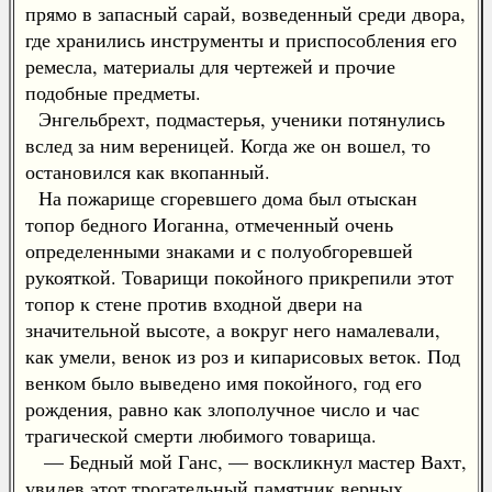
прямо в запасный сарай, возведенный среди двора,
где хранились инструменты и приспособления его
ремесла, материалы для чертежей и прочие
подобные предметы.
Энгельбрехт, подмастерья, ученики потянулись
вслед за ним вереницей. Когда же он вошел, то
остановился как вкопанный.
На пожарище сгоревшего дома был отыскан
топор бедного Иоганна, отмеченный очень
определенными знаками и с полуобгоревшей
рукояткой. Товарищи покойного прикрепили этот
топор к стене против входной двери на
значительной высоте, а вокруг него намалевали,
как умели, венок из роз и кипарисовых веток. Под
венком было выведено имя покойного, год его
рождения, равно как злополучное число и час
трагической смерти любимого товарища.
— Бедный мой Ганс, — воскликнул мастер Вахт,
увидев этот трогательный памятник верных