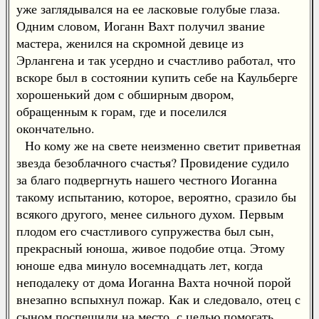
уже заглядывался на ее ласковые голубые глаза.
Одним словом, Иоганн Вахт получил звание
мастера, женился на скромной девице из
Эрлангена и так усердно и счастливо работал, что
вскоре был в состоянии купить себе на Каульберге
хорошенький дом с обширным двором,
обращенным к горам, где и поселился
окончательно.
Но кому же на свете неизменно светит приветная
звезда безоблачного счастья? Провидение судило
за благо подвергнуть нашего честного Иоганна
такому испытанию, которое, вероятно, сразило бы
всякого другого, менее сильного духом. Первым
плодом его счастливого супружества был сын,
прекрасный юноша, живое подобие отца. Этому
юноше едва минуло восемнадцать лет, когда
неподалеку от дома Иоганна Вахта ночной порой
внезапно вспыхнул пожар. Как и следовало, отец с
сыном поспешили на место, с целью помогать