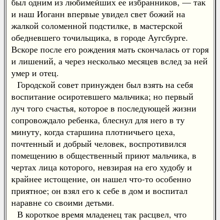
был одним из любимейших ее избранников, — так
и наш Иоганн впервые увидел свет божий на
жалкой соломенной подстилке, в мастерской
обедневшего точильщика, в городе Аугсбурге.
Вскоре после его рождения мать скончалась от горя
и лишений, а через несколько месяцев вслед за ней
умер и отец.
Городской совет принужден был взять на себя
воспитание осиротевшего мальчика; но первый
луч того счастья, которое в последующей жизни
сопровождало ребенка, блеснул для него в ту
минуту, когда старшина плотничьего цеха,
почтенный и добрый человек, воспротивился
помещению в общественный приют мальчика, в
чертах лица которого, невзирая на его худобу и
крайнее истощение, он нашел что-то особенно
приятное; он взял его к себе в дом и воспитал
наравне со своими детьми.
В короткое время младенец так расцвел, что