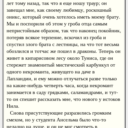
лет тому назад, так что я еще ношу траур; он
завещал мне, как своему любимцу, роскошный
оникс, который очень хотелось иметь моему брату.
Мы и поспорили об этом у гроба отца самым
непристойным образом, так что наконец покойник,
потеряв всякое терпение, вскочил из гроба и
спустил злого брата с лестницы, на что тот весьма
обозлился и тотчас же пошел в драконы. Теперь он
живет в кипарисовом лесу около Туниса, где он
стережет знаменитый мистический карбункул от
одного некроманта, живущего на даче в
Лапландии, и ему можно отлучаться разве только
на какие-нибудь четверть часа, когда некромант
занимается в саду грядками, саламандрами, и тут-
то он спешит рассказать мне, что нового у истоков
Нила.
Снова присутствующие разразились громким
смехом, но у студента Ансельма было что-то
неладно на душе, и он не мог смотреть в