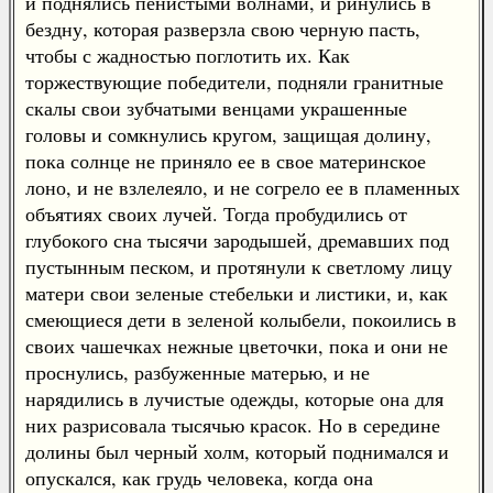
и поднялись пенистыми волнами, и ринулись в
бездну, которая разверзла свою черную пасть,
чтобы с жадностью поглотить их. Как
торжествующие победители, подняли гранитные
скалы свои зубчатыми венцами украшенные
головы и сомкнулись кругом, защищая долину,
пока солнце не приняло ее в свое материнское
лоно, и не взлелеяло, и не согрело ее в пламенных
объятиях своих лучей. Тогда пробудились от
глубокого сна тысячи зародышей, дремавших под
пустынным песком, и протянули к светлому лицу
матери свои зеленые стебельки и листики, и, как
смеющиеся дети в зеленой колыбели, покоились в
своих чашечках нежные цветочки, пока и они не
проснулись, разбуженные матерью, и не
нарядились в лучистые одежды, которые она для
них разрисовала тысячью красок. Но в середине
долины был черный холм, который поднимался и
опускался, как грудь человека, когда она