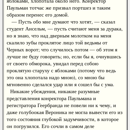
яблоками, хлопотала около него. Конректор
Паульман тотчас же призвал портшез и таким
образом перенес его домой.
— Пусть обо мне думают что хотят, — сказал
студент Ансельм, — пусть считают меня за дурака,
но я знаю, что над дверным молотком на меня
скалило зубы проклятое лицо той ведьмы от
Черных ворот; что случилось потом — об этом я
лучше не буду говорить; но, если бы я, очнувшись
от своего обморока, увидал перед собою
проклятую старуху с яблоками (потому что ведь
это она хлопотала надо мною), со мною бы
мгновенно сделался удар или я сошел бы с ума.
Никакие убеждения, никакие разумные
представления конректора Паульмана и
регистратора Геербранда не повели ни к чему, и
даже голубоокая Вероника не могла вывести его из
того состояния глубокой задумчивости, в которое
он погрузился. Его сочли в самом деле