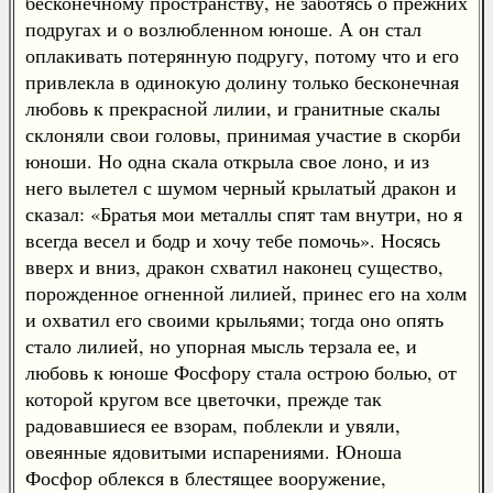
бесконечному пространству, не заботясь о прежних
подругах и о возлюбленном юноше. А он стал
оплакивать потерянную подругу, потому что и его
привлекла в одинокую долину только бесконечная
любовь к прекрасной лилии, и гранитные скалы
склоняли свои головы, принимая участие в скорби
юноши. Но одна скала открыла свое лоно, и из
него вылетел с шумом черный крылатый дракон и
сказал: «Братья мои металлы спят там внутри, но я
всегда весел и бодр и хочу тебе помочь». Носясь
вверх и вниз, дракон схватил наконец существо,
порожденное огненной лилией, принес его на холм
и охватил его своими крыльями; тогда оно опять
стало лилией, но упорная мысль терзала ее, и
любовь к юноше Фосфору стала острою болью, от
которой кругом все цветочки, прежде так
радовавшиеся ее взорам, поблекли и увяли,
овеянные ядовитыми испарениями. Юноша
Фосфор облекся в блестящее вооружение,