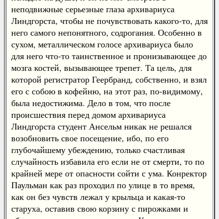
неподвижные серьезные глаза архивариуса
Линдгорста, чтобы не почувствовать какого-то, для
него самого непонятного, содрогания. Особенно в
сухом, металлическом голосе архивариуса было
для него что-то таинственное и пронизывающее до
мозга костей, вызывающее трепет. Та цель, для
которой регистратор Геербранд, собственно, и взял
его с собою в кофейню, на этот раз, по-видимому,
была недостижима. Дело в том, что после
происшествия перед домом архивариуса
Линдгорста студент Ансельм никак не решался
возобновить свое посещение, ибо, по его
глубочайшему убеждению, только счастливая
случайность избавила его если не от смерти, то по
крайней мере от опасности сойти с ума. Конректор
Паульман как раз проходил по улице в то время,
как он без чувств лежал у крыльца и какая-то
старуха, оставив свою корзину с пирожками и