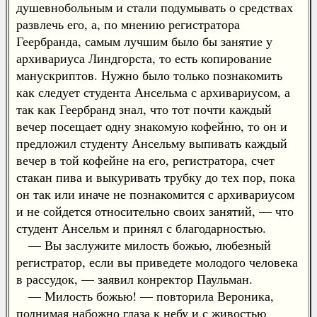
душевнобольным и стали подумывать о средствах
развлечь его, а, по мнению регистратора
Геербранда, самым лучшим было бы занятие у
архивариуса Линдгорста, то есть копирование
манускриптов. Нужно было только познакомить
как следует студента Ансельма с архивариусом, а
так как Геербранд знал, что тот почти каждый
вечер посещает одну знакомую кофейню, то он и
предложил студенту Ансельму выпивать каждый
вечер в той кофейне на его, регистратора, счет
стакан пива и выкуривать трубку до тех пор, пока
он так или иначе не познакомится с архивариусом
и не сойдется относительно своих занятий, — что
студент Ансельм и принял с благодарностью.
— Вы заслужите милость божью, любезный
регистратор, если вы приведете молодого человека
в рассудок, — заявил конректор Паульман.
— Милость божью! — повторила Вероника,
поднимая набожно глаза к небу и с живостью