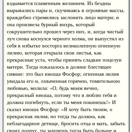
вздымается пламенным желанием. Из бездны
вырывались пары и, скучиваясь в огромные массы,
враждебно стремились заслонить лицо матери; и
она произвела бурный вихрь, который
сокрушительно прошел через них, и, когда чистый
луч снова коснулся черного холма, он выпустил из
себя в избытке восторга великолепную огненную
лилию, которая открыла свои листья, как
прекрасные уста, чтобы принять сладкие поцелуи
матери. Тогда показалось в долине блестящее
сияние: это был юноша Фосфор; огненная лилия
увидала его и, охваченная горячею, томительною
любовью, молила: «О, будь моим вечно,
прекрасный юноша, потому что я люблю тебя и
должна погибнуть, если ты меня покинешь!» И
сказал юноша Фосфор: «Я хочу быть твоим, о
прекрасная лилия; но тогда ты должна, как
неблагодарное детище, бросить отца и мать, забыть
своих подруг, ты захочешь тогда быть больше и