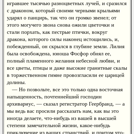
игравшее тысячью разноцветных лучей, и сразился
с драконом, который своими черными крыльями
ударял о панцирь, так что он громко звенел; от
этого могучего звона снова ожили цветочки и
стали порхать, как пестрые птички, вокруг
дракона, которого силы наконец истощились, и,
побежденный, он скрылся в глубине земли. Лилия
была освобождена, юноша Фосфор обнял ее,
полный пламенного желания небесной любви, и
все цветы, птицы и даже высокие гранитные скалы
в торжественном гимне провозгласили ее царицей
долины.
— Но позвольте, все это только одна восточная
напыщенность, почтеннейший господин
архивариус, — сказал регистратор Геербранд, — а
мы ведь вас просили рассказать нам, как вы это
иногда делаете, что-нибудь из вашей в высшей
степени замечательной жизни, какое-нибудь
приключение из ваших странствий, и притом что-