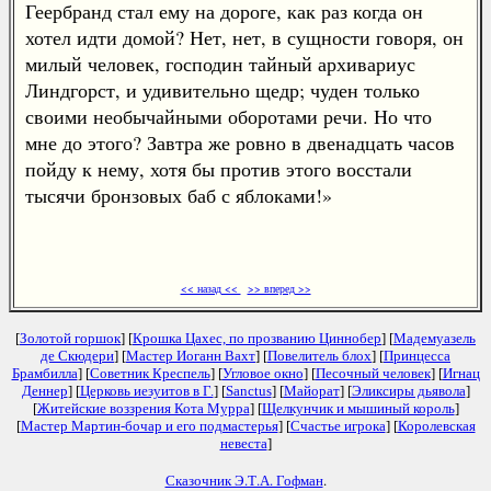
Геербранд стал ему на дороге, как раз когда он
хотел идти домой? Нет, нет, в сущности говоря, он
милый человек, господин тайный архивариус
Линдгорст, и удивительно щедр; чуден только
своими необычайными оборотами речи. Но что
мне до этого? Завтра же ровно в двенадцать часов
пойду к нему, хотя бы против этого восстали
тысячи бронзовых баб с яблоками!»
<< назад <<
>> вперед >>
[
Золотой горшок
] [
Крошка Цахес, по прозванию Циннобер
] [
Мадемуазель
де Скюдери
] [
Мастер Иоганн Вахт
] [
Повелитель блох
] [
Принцесса
Брамбилла
] [
Советник Креспель
] [
Угловое окно
] [
Песочный человек
] [
Игнац
Деннер
] [
Церковь иезуитов в Г.
] [
Sanctus
] [
Майорат
] [
Эликсиры дьявола
]
[
Житейские воззрения Кота Мурра
] [
Щелкунчик и мышиный король
]
[
Мастер Мартин-бочар и его подмастерья
] [
Счастье игрока
] [
Королевская
невеста
]
Сказочник Э.Т.А. Гофман
.