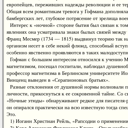
европейцев, переживших надежды революции и ее тер
Общая всем романтикам тревога у Гофмана дополняла
бамбергских лет, глубокое потрясение от зрелища во
Интерес к «ночной» стороне бытия был связан к том
явлениях она усматривала знаки былых связей между 
Франц Месмер (1734 — 1815) выдвинул теорию так на
организм несет в себе некий флюид, способный вступа
особенно явственно проявляются в таких малодоступ
Гофман с большим интересом относился к учению Мес
магнетизмом, посещал госпитали, наблюдал душевноб
профессор магнетизма в Берлинском университете Иог
Винценц выведен в «Серапионовых братьях».
Разные отклонения от душевной нормы волновали пис
личности, прикоснуться к ее сокровенной тайне. Со
«Ночные этюды» обнаруживают редкое для писателя-
он опирался практически на всю известную тогда сп
Это.
1) Иоганн Христиан Рейль, «Рапсодии о применении 
2) Карл Александр Фердинанд Клюге, «Опыт изображе