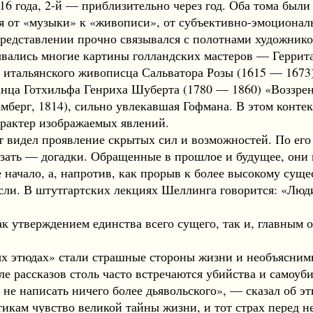
816 года, 2-й — приблизительно через год. Оба тома был
ля от «музыки» к «живописи», от субъективно-эмоциона
представлении прочно связывался с полотнами художник
вались многие картины голландских мастеров — Геррита
 итальянского живописца Сальватора Розы (1615 — 1673)
ца Готхильфа Генриха Шуберта (1780 — 1860) «Воззрени
амберг, 1814), сильно увлекавшая Гофмана. В этом контек
арактер изображаемых явлений.
видел проявление скрытых сил и возможностей. По его
азать — догадки. Обращенные в прошлое и будущее, они
 начало, а, напротив, как прорыв к более высокому суще
ли. В штутгартских лекциях Шеллинга говорится: «Люди,
утверждением единства всего сущего, так и, главным о
 этюдах» стали страшные стороны жизни и необъяснимы
е рассказов столь часто встречаются убийства и самоуби
не написать ничего более дьявольского», — сказал об эт
икам чувство великой тайны жизни, и тот страх перед н