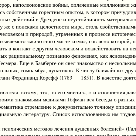
рор, наполеоновские войны, оплаченные миллионами жи
сь собственным горестным опытом, в котором причудлив
енных действий в Дрездене и неустойчивость материальн
у же с поисками целостности мира, столь свойственны
человеком и природой, утраченных в процессе историческ
зываемого «животного магнетизма», согласно которой, 
ть в контакт с другим человеком и воздействовать на не
ных рациональному познанию феноменах, как ясновидени
мера. Еще в Бамберге он свел знакомство с нескольки
ольных, сомнамбул, лунатиков. К числу ближайших друз
анн Фердинанд Корефф (1783 — 1851). В качестве докто
ателя потому, что, по его мнению, эти отклонения дава
 своими знакомыми медиками Гофман вел беседы о разных
романтика стремление к документально точному описан
ециальную литературу. Список использованных им трудо
психических методов лечения душевных болезней» (Галл
ния животного магнетизма в качестве лечебного средств