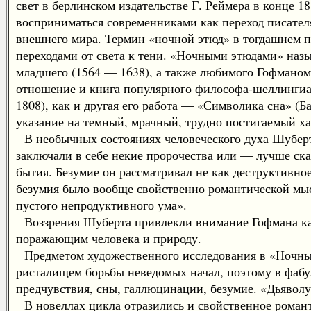
свет в берлинском издательстве Г. Реймера в конце 1
восприниматься современниками как переход писате
внешнего мира. Термин «ночной этюд» в тогдашнем 
переходами от света к тени. «Ночными этюдами» назы
младшего (1564 — 1638), а также любимого Гофманом
отношение и книга популярного философа-шеллингиан
1808), как и другая его работа — «Символика сна» (Б
указание на темный, мрачный, трудно постигаемый х
В необычных состояниях человеческого духа Шуберт 
заключали в себе некие пророчества или — лучше ск
бытия. Безумие он рассматривал не как деструктивное
безумия было вообще свойственно романтической мыс
пустого непродуктивного ума».
Воззрения Шуберта привлекли внимание Гофмана как 
поражающим человека и природу.
Предметом художественного исследования в «Ночных
ристалищем борьбы неведомых начал, поэтому в фабул
предчувствия, сны, галлюцинации, безумие. «Дьяволу 
В новеллах цикла отразились и свойственное романт