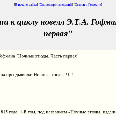
[
В начало сайта
] [
Список произведений
] [
Статьи о Гофмане
]
ии к циклу новелл Э.Т.А. Гофм
первая"
офмана "Ночные этюды. Часть первая"
иксиры дьявола; Ночные этюды. Ч. 1
815 года. 1-й том, под названием «Ночные этюды, издан