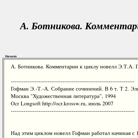
А. Ботникова. Комментар
Начало
А. Ботникова. Комментарии к циклу новелл Э.Т.А. Г
-------------------------------------------------------------------
Гофман Э.-Т.-А. Собрание сочинений. В 6 т. Т 2. Эл
Москва "Художественная литература", 1994
Ocr Longsoft http://ocr.krossw.ru, июль 2007
-------------------------------------------------------------------
Над этим циклом новелл Гофман работал начиная с 1