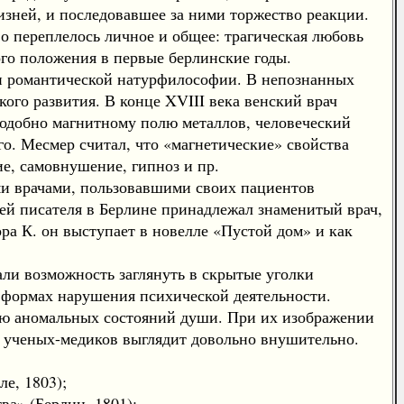
зней, и последовавшее за ними торжество реакции.
о переплелось личное и общее: трагическая любовь
ого положения в первые берлинские годы.
ми романтической натурфилософии. В непознанных
ого развития. В конце XVIII века венский врач
подобно магнитному полю металлов, человеческий
го. Месмер считал, что «магнетические» свойства
е, самовнушение, гипноз и пр.
ми врачами, пользовавшими своих пациентов
ей писателя в Берлине принадлежал знаменитый врач,
ра К. он выступает в новелле «Пустой дом» и как
ли возможность заглянуть в скрытые уголки
 формах нарушения психической деятельности.
ию аномальных состояний души. При их изображении
в ученых-медиков выглядит довольно внушительно.
е, 1803);
а» (Берлин, 1801);