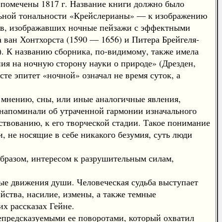
и помечены 1817 г. Название книги должно было
льной тональности «Крейслерианы» — к изображению
ов, изображавших ночные пейзажи с эффектными
 ван Хонтхорста (1590 — 1656) и Питера Брейгеля-
. К названию сборника, по-видимому, также имела
я на ночную сторону науки о природе» (Дрезден,
сте эпитет «ночной» означал не время суток, а
 мнению, сны, или иные аналогичные явления,
 напоминали об утраченной гармонии изначального
ствованию, к его творческой стадии. Такое понимание
 не носящие в себе никакого безумия, суть люди
бразом, интересом к разрушительным силам,
е движения души. Человеческая судьба выступает
йства, насилие, измены, а также темные
их рассказах Гейне.
епредсказуемыми ее поворотами, который охватил